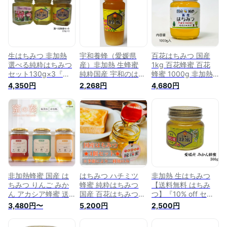
生はちみつ 非加熱
宇和養蜂（愛媛県
百花はちみつ 国産
選べる純粋はちみつ
産）非加熱 生蜂蜜
1kg 百花蜂蜜 百花
セット130g×3『送
純粋国産 宇和のはち
蜂蜜 1000g 非加熱
料無料 蜂蜜セット』
みつ (百花蜜) 450g
純粋蜂蜜 新蜜 はち
4,350円
2,268円
4,680円
宇和養蜂 養蜂場直送
みつ 瓶 純粋百花蜂
【国産】【smtb-
蜜 ハチミツ 国産純
KD】
粋はちみつ 高級蜂蜜
百花蜜 純粋はちみつ
国産はちみつ非加熱
国産非加熱はちみつ
国産蜂蜜 無添加ハチ
ミツ 国産百花蜂蜜
福岡県産 おいしいは
ちみつ
非加熱蜂蜜 国産 は
はちみつ ハチミツ
非加熱 生はちみつ
ちみつ りんご みか
蜂蜜 純粋はちみつ
【送料無料 はちみ
ん アカシア蜂蜜 送
国産 百花はちみつ
つ】『10% off セー
料無料 430g 神戸養
百花蜂蜜 縁花蜜 百
ル』純粋みかん蜂蜜
3,480円〜
5,200円
2,500円
蜂場 非加熱 無添加
花蜜 110g 4個セット
300g みかんの郷の
国産 蜂蜜 純粋 瓶 ハ
おいしい 甘味料 国
はちみつ【宇和養