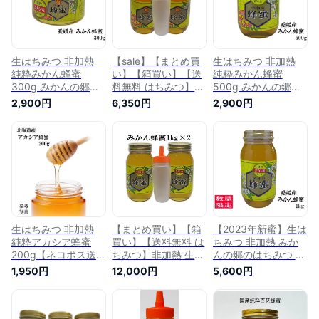
生はちみつ 非加熱
【sale】【まとめ買
生はちみつ 非加熱
純粋みかん蜂蜜
い】【箱買い】【送
純粋みかん蜂蜜
300g みかんの郷の
料無料 はちみつ】非
500g みかんの郷の
はちみつ【送料無料
加熱 生はちみつ 国
はちみつ【送料無料
2,900円
6,350円
2,900円
はちみつ】【宇和養
産 純粋百花蜂蜜
はちみつ】【宇和養
蜂】【養蜂場直送】
1kg×2(詰め替え容器
蜂】【養蜂場直送】
【愛媛産】【国産】
付き)【宇和養蜂】
【愛媛産】【国産】
【養蜂場直送】【愛
媛産】
生はちみつ 非加熱
【まとめ買い】【箱
【2023年新蜜】生は
純粋アカシア蜂蜜
買い】【送料無料 は
ちみつ 非加熱 みか
200g【ネコポス送料
ちみつ】非加熱 生は
んの郷のはちみつ 純
無料】【宇和養蜂】
ちみつ 国産 純粋み
粋みかん蜂蜜
1,950円
12,000円
5,600円
【国産】【北海道
かん蜂蜜1kg×2(詰め
1kg【送料無料 はち
産】【smtb-kd】
替え容器付き)【宇和
みつ】【宇和養蜂】
養蜂】【養蜂場直
【養蜂場直送】【国
送】【愛媛産】
産】【愛媛産】