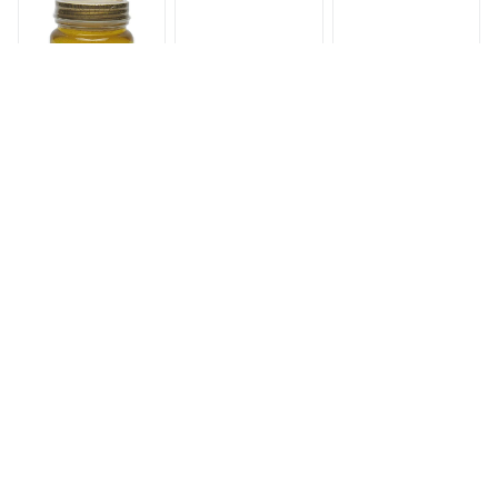
チミツ
産はちみつ 非加熱
蜂】【養蜂場直送】
国産ハチミツ セット
【愛媛産】【新蜜】
国産蜂蜜 食べ比べ
純粋ハチミツ 食べ比
べセット 純粋蜂蜜
お取り寄せ まろやか
コク 絶品 養蜂場 送
料無料
非加熱 生はちみつ
生はちみつ 非加熱
生はちみつ 非加熱
【送料無料 はちみ
百花はちみつ
国産蜂蜜 ニホンミツ
つ】『10% off セー
200g(ネコポス)送料
バチ(日本蜜蜂)のは
ル』純粋みかん蜂蜜
無料/国産純粋蜂蜜
ちみつ地蜜
2,500円
850円
4,800円
300g みかんの郷の
【smtb-kd】
300g【送料無料 は
はちみつ【宇和養
ちみつ】【宇和養
蜂】【養蜂場直送】
蜂】【国産】【愛媛
【愛媛産】【新蜜】
産】
つかもと養蜂場 塚本
つかもと養蜂場 塚本
【ふるさと納税】＜
養蜂場 健康 自然
養蜂場 健康 自然
養蜂場からお届け＞
食品 健康食品 はち
食品 健康食品 はち
国産 百花蜂蜜
みつ 完熟純粋蜂
みつ 完熟純粋蜂
（1200g） | 蜂蜜 百
3,500円
3,310円〜
13,000円
蜜 国産 生はちみ
蜜 国産 生はちみ
花 国産 小森養蜂場