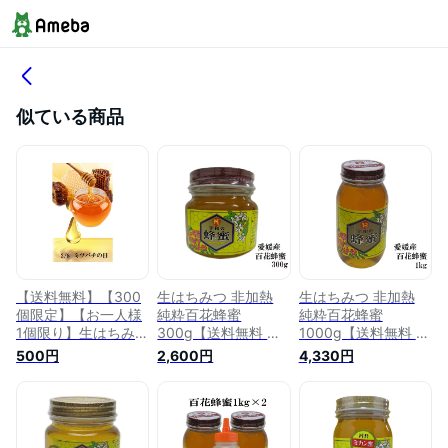
似ている商品
【送料無料】【300
生はちみつ 非加熱
生はちみつ 非加熱
個限定】【お一人様
純粋百花蜂蜜
純粋百花蜂蜜
1個限り】生はちみつ
300g【送料無料 は
1000g【送料無料 は
非加熱 こだわり国産
ちみつ】【宇和養
ちみつ】【宇和養
500円
2,600円
4,330円
蜂蜜(純粋百花蜂
蜂】【愛媛産】【国
蜂】【愛媛産】【国
蜜)200gメール便
産】
産】
【宇和養蜂】【養蜂
場直送】【愛媛産】
はちみつ国産