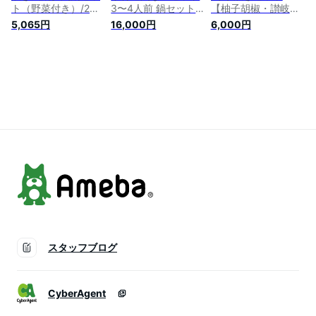
ト（野菜付き）/2〜
3〜4人前 鍋セット
【柚子胡椒・讃岐う
3人前◆老舗 料亭 鶏
はかた一番どり 鶏鍋
どん付き】 けい樂亭
5,065円
16,000円
6,000円
鍋セット 水炊き 贈
ギフト 贈り物 冷凍
2〜3人前 (鶏鍋 高級
り物 誕生日 お祝い
送料無料
地鶏 鶏肉 鍋 とり鍋
内祝い 高級 食品 鶏
鶏鍋 ギフト プレゼ
つみれ 出汁 しょう
ント ご挨拶 グルメ
ゆ 味噌 チゲ みかん
高品質 内祝い お祝
鶏鍋 和歌山 鶏肉 ギ
い返し 人気 誕生日
フト
ご褒美 贅沢 お土産
徳島 ）
スタッフブログ
CyberAgent