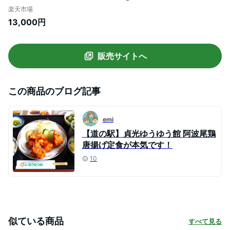
鶏 鶏肉 鶏鍋 鍋セット お鍋 おなべ 冷凍
楽天市場
13,000円
販売サイトへ
この商品のブログ記事
emi
【道の駅】貞光ゆうゆう館 阿波尾鶏
唐揚げ定食が本気です！
10
似ている商品
すべて見る