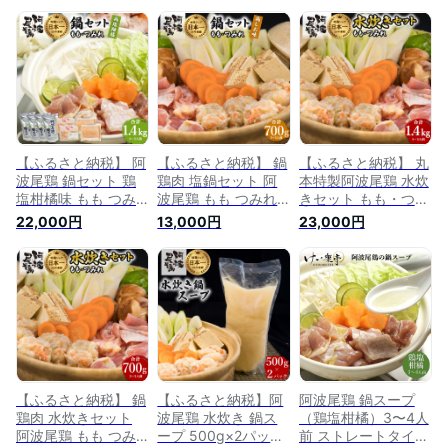
【ふるさと納税】 阿
【ふるさと納税】 鍋
【ふるさと納税】 丸
波尾鶏 鍋セット 鶏
鶏肉 塩鍋セット 阿
本特製阿波尾鶏 水炊
塩柑橘味 もも つみ
波尾鶏 もも つみれ
きセット もも・つみ
れ 合計1.4kg 4-5人
合計700g 冷凍 徳島
れ 合計1.4kgセット
22,000円
13,000円
23,000円
前 地鶏 鶏肉 鶏鍋 鍋
地鶏 あわおどり 鍋
（4-5人前） 鍋 鶏肉
セット お鍋 おなべ
セット お鍋 おなべ
水炊きセット 阿波尾
冷凍
鶏 もも つみれ 合計
1.4kg 冷凍 徳島 地鶏
あわおどり 鍋セット
水炊き お鍋 おなべ
【ふるさと納税】 鍋
【ふるさと納税】阿
阿波尾鶏 鍋スープ
鶏肉 水炊きセット
波尾鶏 水炊き 鍋ス
（鶏塩柑橘）3〜4人
阿波尾鶏 もも つみ
ープ 500g×2パック
前 ストレートタイプ