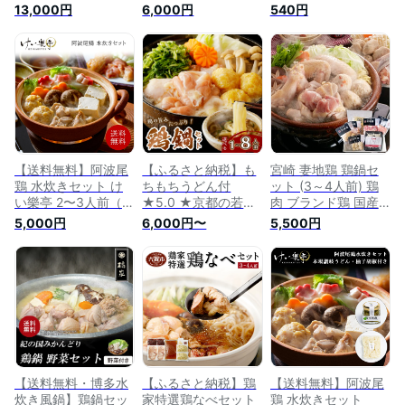
れ 合計700g 冷凍 徳
地鶏 鶏鍋 お鍋 おな
（徳島 地鶏 あわお
13,000円
6,000円
540円
島 地鶏 あわおどり
べ 冷凍
どり 鶏肉 鶏ガラ 鶏
鍋セット 水炊き お
鍋 鍋 レトルト 冬 鍋
鍋 おなべ なべ 名産
ゆず 柚子 すだち 酢
グルメ
橘 ）
【送料無料】阿波尾
【ふるさと納税】も
宮崎 妻地鶏 鶏鍋セ
鶏 水炊きセット け
ちもちうどん付
ット (3～4人前) 鶏
い樂亭 2〜3人前（鶏
★5.0 ★京都の若鶏
肉 ブランド鶏 国産
鍋 高級 地鶏 鶏肉 鍋
と九条ネギの鶏鍋セ
鍋 スープ 冷凍
5,000円
6,000円〜
5,500円
とり鍋 鳥鍋 鶏鍋 ギ
ット 単身用 1～2人
フト ご挨拶 グルメ
前 3～4人前 パーテ
内祝い お祝い返し
ィー用 選べる セッ
誕生日 お土産 徳島
ト内容 配送時期 国
）
産 とり肉 若鶏 鶏も
も つみれ 鶏鍋 鍋セ
ット ふるさと 納税
鶏鍋 ふるさと納税
鶏肉 冷凍保存で90
日 1人鍋
【送料無料・博多水
【ふるさと納税】鶏
【送料無料】阿波尾
炊き風鍋】鶏鍋セッ
家特選鶏なべセット
鶏 水炊きセット