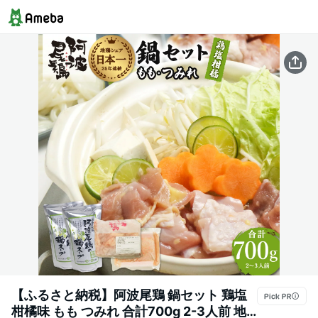
【ふるさと納税】阿波尾鶏 鍋セット 鶏塩
柑橘味 もも つみれ 合計700g 2-3人前 地