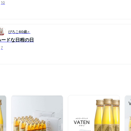
10
ぴろこ60歳♬
ハードな日程の日
7