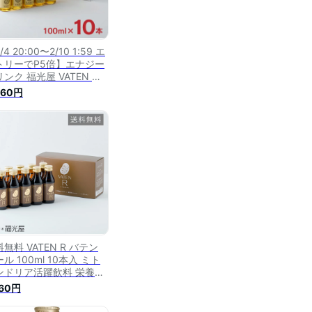
/4 20:00〜2/10 1:59 エ
トリーでP5倍】エナジー
ンク 福光屋 VATEN バ
 100ml 10本 栄養ドリ
960円
ク 無添加 ノンカフェイン
麹 天然成分100％ ミトコ
ドリア 送料無料
無料 VATEN R バテン
ル 100ml 10本入 ミト
ンドリア活躍飲料 栄養ド
ンク エナジードリンク イ
560円
ナーケア ノンカフェイン
添加 甘味料不使用 お米の