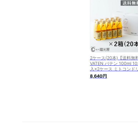
用 お米発酵飲料 アミノ
クエン酸 健康 美容 天然
分 ミトコンドリア 妊活 
品目 アレルゲンフリー 
ト
2ケース(20本)【送料無
VATEN バテン 100ml 1
入×2ケース ミトコンド
活躍飲料 公式 栄養ドリ
8,640円
エナジードリンク ノン
ェイン 無添加 甘味料不
お米の発酵飲料 ヴィー
ヴィーガンフレンドリー
プラ