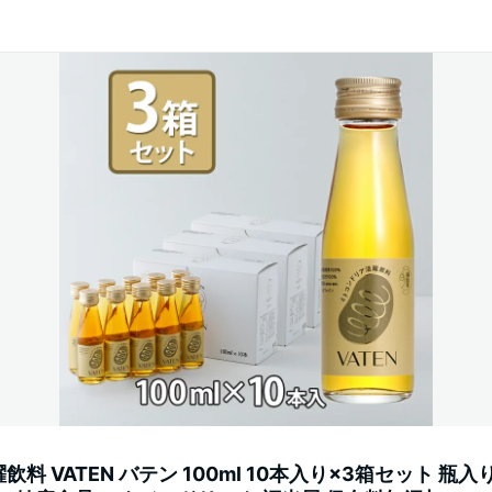
料 VATEN バテン 100ml 10本入り×3箱セット 瓶入