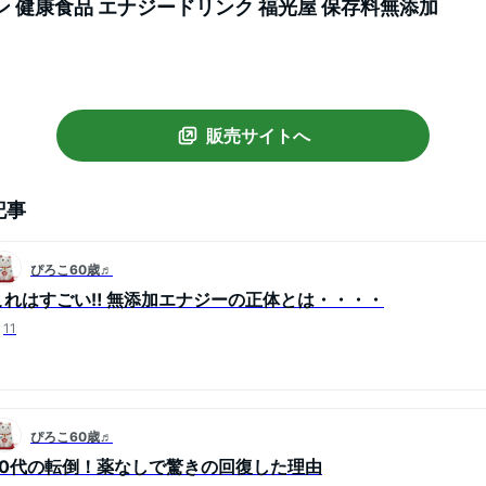
ン 健康食品 エナジードリンク 福光屋 保存料無添加
販売サイトへ
記事
ぴろこ60歳♬
これはすごい‼️ 無添加エナジーの正体とは・・・・
11
ぴろこ60歳♬
50代の転倒！薬なしで驚きの回復した理由