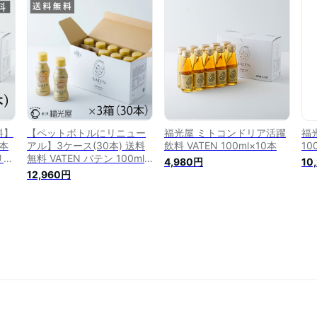
酸
発
成
健
29
ン
ギフ
ル
料】
【ペットボトルにリニュー
福光屋 ミトコンドリア活躍
福光
0本
アル】3ケース(30本) 送料
飲料 VATEN 100ml×10本
10
リア
無料 VATEN バテン 100ml
4,980円
10
ンク
10本入×3ケース ミトコンド
12,960円
カフ
リア活躍飲料 栄養ドリンク
使用
エナジー ノンカフェイン 無
ガン
添加 甘味料不使用 お米の発
 脱
酵飲料 ヴィーガン アミノ酸
クエン酸 健康 美容 天然成
分 妊活 アレルゲンフリー