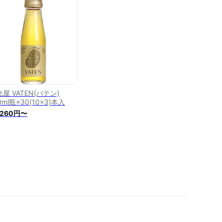
酵飲料 アミノ酸 クエン酸
康 美容 天然成分 ミトコ
ドリア 妊活 29品目 アレ
ゲンフリー 贈り物
屋 VATEN(バテン)
0ml瓶×30(10×3)本入
,260円〜