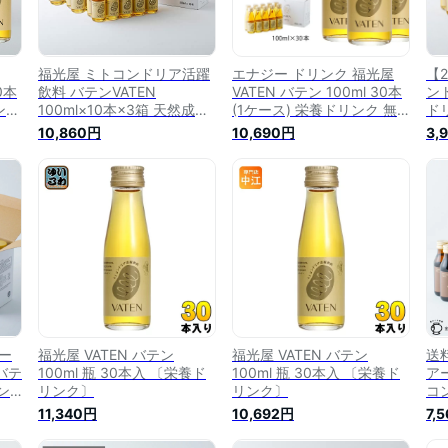
福光屋 ミトコンドリア活躍
エナジー ドリンク 福光屋
【2
0本
飲料 バテンVATEN
VATEN バテン 100ml 30本
ン
ンク
100ml×10本×3箱 天然成分
(1ケース) 栄養ドリンク 無
ドリ
 エ
エナジードリンク 米発酵 ノ
添加 ノンカフェイン 米麹
テン
10,860円
10,690円
3,
保存
ンカフェイン
天然成分100％ ミトコンド
ン
リア 送料無料
米
ン
ー
福光屋 VATEN バテン
福光屋 VATEN バテン
送料
バテ
100ml 瓶 30本入 〔栄養ド
100ml 瓶 30本入 〔栄養ド
アー
コン
リンク〕
リンク〕
コ
リン
リ
11,340円
10,692円
7,
ンカ
ン
不使
無