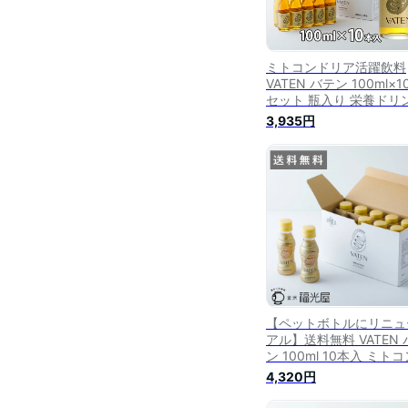
ミトコンドリア活躍飲料
VATEN バテン 100ml×1
セット 瓶入り 栄養ドリ
ノンカフェイン 健康食品
3,935円
ナジードリンク 福光屋 
料無添加 アミノ酸
【ペットボトルにリニュ
アル】送料無料 VATEN 
ン 100ml 10本入 ミト
ドリア活躍飲料 栄養ド
4,320円
ク エナジードリンク ノ
フェイン 無添加 甘味料