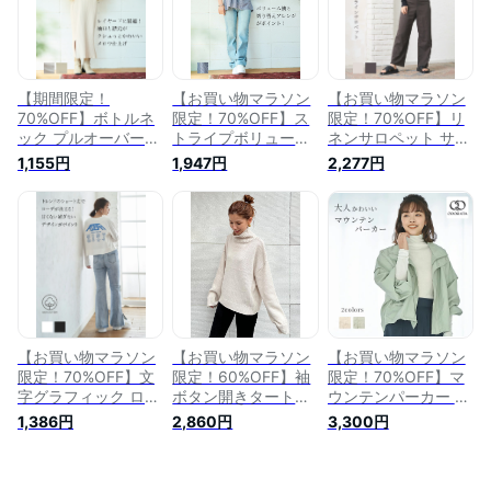
きれいめ グリーン
プルオーバー ベージ
ジュアル 裏毛 ホワ
ブルー ブラック マ
ュ ブラック フリー
イト ブラック パー
スタード 大人カジュ
サイズ 大人カジュア
プル 大人カジュアル
アル 秋冬 ODORATA
ル ODORATA オドラ
ODORATA オドラタ
オドラタ
タ
【期間限定！
【お買い物マラソン
【お買い物マラソン
70%OFF】ボトルネ
限定！70%OFF】ス
限定！70%OFF】リ
ック プルオーバー
トライプボリューム
ネンサロペット サロ
レディース カットソ
スリーブシャツ ボリ
ペット オーバーオー
1,155円
1,947円
2,277円
ー トップス タート
ューム袖 ぽわん袖
ル オールインワン
ルネック おしゃれ
羽織 切り替え スト
ワイドパンツ リネン
オシャレ かわいい
ライプ フェミニン
レディース おしゃれ
可愛い フォーマル
レディース プルオー
オシャレ かわいい
透け感 カジュアル
バー ネイビー フリ
可愛い きれいめ ゆ
レイヤード 薄手 ベ
ーサイズ 大人カジュ
ったり 体型カバー
ージュ ブラウン フ
アル 秋冬 トレンド
アイボリー ブラウン
リーサイズ オールシ
ODORATA オドラタ
大人カジュアル 秋冬
ーズン 秋冬
ODORATA オドラタ
ODORATA オドラタ
【お買い物マラソン
【お買い物マラソン
【お買い物マラソン
限定！70%OFF】文
限定！60%OFF】袖
限定！70%OFF】マ
字グラフィック ロン
ボタン開きタートル
ウンテンパーカー レ
T レディース Tシャ
ネック タートルネッ
ディース ショートブ
1,386円
2,860円
3,300円
ツ ティーシャツ グ
ク タートル ニット
ルゾン ブルゾン シ
ラフィック ショート
トップス レディース
ョート丈 フォーマル
丈 綿100％ おしゃれ
着回し 細見え ゆっ
薄手 軽い ジャケッ