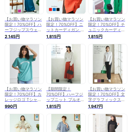
【お買い物マラソン
【お買い物マラソン
【お買い物マラソン
限定！70%OFF】ハ
限定！70%OFF】ニ
限定！70%OFF】チ
ーフジップスウェッ
ットカーディガン カ
ュニックカーディガ
ト ジップ スウェッ
ーディガン レディー
ン チュニック カー
2,145円
1,815円
1,815円
ト プルオーバー レ
ス ニット カーデ シ
ディガン レディース
ディース おしゃれ
ョート丈 かわいい
体型カバー オーバー
オシャレ ゆったり
可愛い おしゃれ オ
サイズ ゆったり お
かわいい 可愛い き
シャレ きれいめ フ
しゃれ オシャレ か
れいめ 無地 裏毛 グ
ォーマル カジュアル
わいい 可愛い きれ
レー カーキ パープ
オレンジ ブルー ブ
いめ 長袖 カジュア
ル フリーサイズ 大
ラック フリーサイズ
ル オフホワイト グ
人カジュアル オール
大人カジュアル 秋冬
リーン 大人カジュア
シーズン 秋冬
ODORATA オドラタ
ル 秋冬 ODORATA
ODORATA オドラタ
オドラタ
【お買い物マラソン
【期間限定！
【お買い物マラソン
限定！70%OFF】カ
70%OFF】ハーフジ
限定！70%OFF】文
レッジロゴ Tシャツ
ップニット プルオー
字グラフィックスウ
半袖 ロゴT トップス
バー セーター ハイ
ェット トレーナー
990円
1,815円
1,947円
カットソー プルオー
ネック タートルネッ
スウェット ショート
バー レディース オ
ク おしゃれ かわい
丈 レディース 綿
ーバーサイズ ゆった
い ゆったり 体型カ
100％ 長袖 おしゃれ
り おしゃれ オシャ
バー カジュアル レ
オシャレ かわいい
レ かわいい 可愛い
イヤード レディース
可愛い きれいめ カ