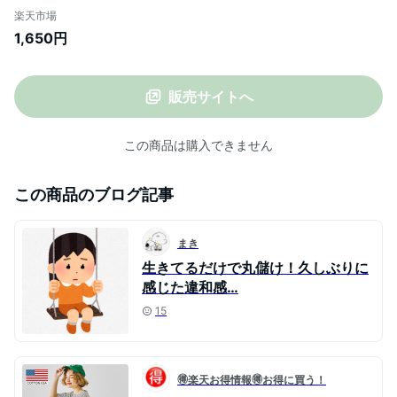
アル 裏毛 バルーン袖 レイヤード レディー
楽天市場
ス プルオーバー おしゃれ オシャレ かわい
1,650円
い 可愛い きれいめ アイボリー グレー フリ
ーサイズ 大人カジュアル 秋冬 ODORATA
オドラタ
販売サイトへ
この商品は購入できません
この商品のブログ記事
まき
生きてるだけで丸儲け！久しぶりに
感じた違和感…
15
🉐楽天お得情報🉐お得に買う！