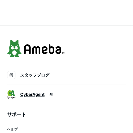
オシャレ かわいい
たり フリーサイズ
ト 着回し レイヤー
可愛い きれいめ 白
アイボリー ホワイト
ド シンプル おしゃ
ホワイト 黒 ブラッ
白 ピンク ブラック
れ ゆったり アイボ
ク フリーサイズ 大
黒 おしゃれ きれい
リー カーキ フリー
人カジュアル オール
め かわいい 大人カ
サイズ 大人カジュア
シーズン 秋冬
ジュアル 秋冬
ル 秋冬 ODORATA
ODORATA オドラタ
ODORATA オドラタ
オドラタ
スタッフブログ
CyberAgent
サポート
ヘルプ