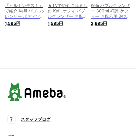
ー
プー おもしろ 面白
「ヒルナンデス！」
★TVで紹介されまし
Kefii バブルクレンザ
で紹介 Kefii バブルク
た Kefii ケフィ バブ
ー 300ml 好評 ケフ
レンザー ボディソー
ルクレンザー お風呂
ィー お風呂用 泡ス
プ お風呂遊び 泡ス
泡スプレー バブル
プレー お風呂 おも
1,595円
1,595円
2,995円
プレー 泡ソープ 楽
ボディソープ お風呂
ちゃ 泡ソープ お風
しい お風呂 おもち
泡スプレー 泡ソープ
呂遊び キッズ 子ど
ゃ おもしろ あわあ
バス グッズ 子供 キ
も こども 子供 ボデ
わ キッズ おこもり
ッズ パーティー お
ィソープ 泡風呂 フ
弱酸性 カップル
もちゃ おもしろ 面
ォーミングスプレー
MCH-A129
白 雑貨 泡風呂 入浴
バスタイム 男の子
[yab9213]
剤 シャンプー 洗顔
女の子 小学生 保育
ハンドソープ 香り付
園 幼稚園 バス用品
き
スタッフブログ