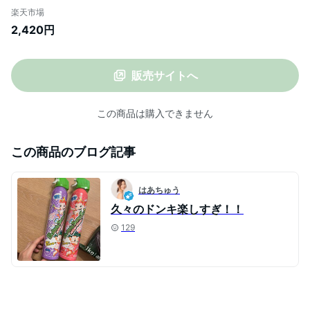
び 泡ソープ 楽しい お風呂のおもちゃ おも
楽天市場
しろ 面白 雑貨 あわあわ キッズ 男の子 女
2,420円
の子 ケピ 泡風呂 入浴剤 シャンプー ケフィ
ー スプレー MCH-A129
販売サイトへ
この商品は購入できません
この商品のブログ記事
はあちゅう
久々のドンキ楽しすぎ！！
129