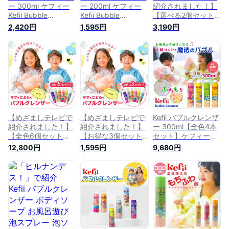
ー 300ml ケフィー
ー 200ml ケフィー
紹介されました！】
Kefii Bubble
Kefii Bubble
【選べる2個セット
Cleanser 泡スプレー
Cleanser 泡スプレー
★】Kefii バブルクレ
2,420円
1,595円
3,190円
泡ソープ 楽しい お
泡ソープ 楽しい お
ンザー ボディソープ
風呂遊び お風呂のお
風呂遊び お風呂のお
お風呂遊び 泡スプレ
もちゃ バスグッズ
もちゃ バスグッズ
ー 泡ソープ 楽しい
バスタイム 泡風呂
バスタイム 泡風呂
お風呂のおもちゃ お
泡ぶろ キッズ 男の
泡ぶろ キッズ 男の
もしろ あわあわ キ
子 女の子 魔法のバ
子 女の子 魔法のバ
ッズ 女の子 ケピ 泡
ブル 魔法のスプレー
ブル 魔法のスプレー
風呂 ケフィー 泡ス
ボディソープ シャン
ボディソープ シャン
プレー あわっぴー
プー おもしろ 面白
プー おもしろ 面白
フォーミングスプレ
ー
【めざましテレビで
【めざましテレビで
Kefii バブルクレンザ
紹介されました！】
紹介されました！】
ー 300ml【全色4本
【全色6個セット
【お得な3個セット
セット】ケフィー
★】Kefii バブルクレ
★】Kefii バブルクレ
Kefii Bubble
12,800円
1,595円
9,680円
ンザー ボディソープ
ンザー ボディソープ
Cleanser 泡スプレー
お風呂遊び 泡スプレ
お風呂遊び 泡スプレ
泡ソープ 楽しい お
ー 泡ソープ 楽しい
ー 泡ソープ 楽しい
風呂遊び お風呂のお
お風呂のおもちゃ お
お風呂のおもちゃ お
もちゃ バスグッズ
もしろ あわあわ キ
もしろ あわあわ キ
バスタイム 泡風呂
ッズ 女の子 ケピ 泡
ッズ 女の子 ケピ 泡
泡ぶろ キッズ 男の
風呂 ケフィー 泡ス
風呂 ケフィー 泡ス
子 女の子 魔法のバ
プレー あわっぴー
プレー あわっぴー
ブル 魔法のスプレー
プール
フォーミングスプレ
ボディソープ シャン