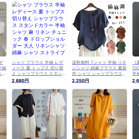
カバ
ボタン ドッキング 無地 ゆ
プル カジュアル シャツ ブ
ス
前
ったり 体型カバー フレア
ラウス ゆったり 体型カバー
ギ
無地
夏シャツ カジュアル きれい
きれいめ 白シャツ OL オフ
ン
め オシャレ 白シャツ 前後
ィス かわいい 通勤 おしゃ
夏 
差 Tシャツ お出かけ シンプ
れ 流行 大人 送料無料
ル
デ
シャツ ブラウス 半袖 レデ
送料無料 Tシャツ 半袖 リネ
《夏
半袖
ィース 夏 トップス 切り替
ンシャツ 綿麻ブラウス 夏新
1
ップ
え シャツブラウス スタンド
作 シャツ シャツブラウス
半
ック
カラー 半袖シャツ 麻 リネ
トップス Tシャツ レディー
ク 
2,880円
2,250円
2,
り
ン チュニック 春 ドロップ
ス 薄型 綿麻 半袖Tシャツ
シ
ン
ショルダー 大人 リネンシャ
トップス 無地 体型カバー
ュ
き
ツ 綿麻 シャツ ストライプ
ゆったり シャツブラウス レ
ン
性
きれいめ 大きいサイズ 体型
ディース 大きいサイズ 綿麻
折
カバー お洒落 可愛い 通勤
Tシャツ シンプル 春 夏 お
シ
通学 カジュアル 送料無料
しゃれ 大人 かわいい
シ