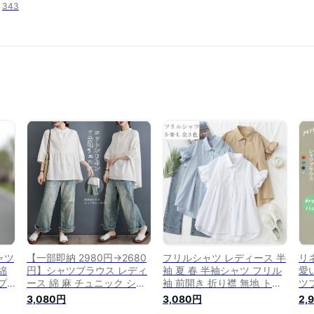
343
ャツ
【一部即納 2980円→2680
フリルシャツ レディース 半
リ
綿
円】シャツブラウス レディ
袖 夏 春 半袖シャツ フリル
愛
プ
ース 綿 麻 チュニック シャ
袖 前開き 折り襟 無地 トッ
ツ
襟
ツ ブラウス 夏 七分袖 折り
プス 前後差 タック コット
襟
3,080円
3,080円
2,
ネン
襟 リネンシャツ ドルマン
ン 綿 シャツブラウス シン
ル