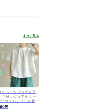
すべて見る
ネン シャツ ブラウス 可
い 半袖 カジュアル シャ
ブラウス レディース 折り
 綿麻シャツ 無地 シンプ
950円
 ナチュラル リネンブラウ