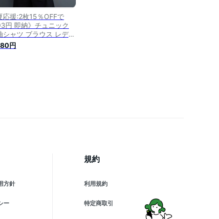
応援:2枚15％OFFで
193円 即納》チュニック
袖シャツ ブラウス レディ
ス 大きいサイズ 半袖 シ
580円
ツ 夏 白シャツ 襟付き シ
ツブラウス チュニックシ
ツ 五分袖 前開き ボタン
ップス 折り襟 無地 前後
 涼しい 体型カバー シャ
夏シャツ 白 黒 通勤
LO
規約
用方針
利用規約
シー
特定商取引