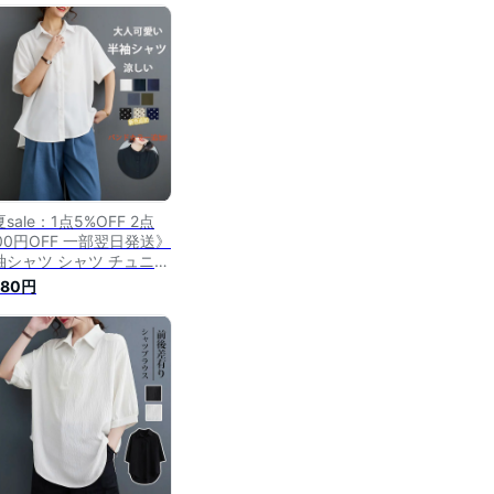
 ゆったり リネンシャツ
ャザー 大きいサイズ ボタ
留め トップス シャツ 春
30代
sale：1点5%OFF 2点
000円OFF 一部翌日発送》
袖シャツ シャツ チュニッ
春 夏 レディース 半袖 白
680円
ャツ 襟付き ブラウス チ
ニックシャツ 前開き ボタ
 トップス 大きいサイズ
り襟 無地 前後差 涼しい
ャツブラウス 体型カバー
ャツ 夏シャツ 白 黒 通勤