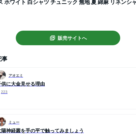
 ホワイト 白シャツ チュニック 無地 夏 綿麻 リネンシ
ウス 前開き 折り襟 シンプル 前後差 カジュアル 体型カ
販売サイトへ
記事
アオエミ
子供に大金見せる理由
223
ミュー
太陽神経叢を手の平で触ってみましょう