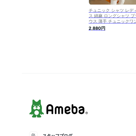
チュニック シャツ レデ
ス 綿麻 ロングシャツ ブ
ウス 薄手 チュニックワ
ース トップス 半袖チュ
2,880円
ク シャツブラウス 5分袖
ャツワンピース 無地 折
ポケット付き ゆったり 
わし 夏 夏シャツ 白シャ
シンプル カジュアル 体
バー 通勤 30代 40代
スタッフブログ