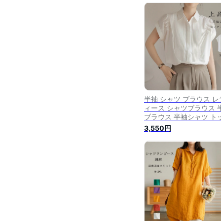
シャツ カジュアル 体型
ー ゆったり ナチュラル 
後差 チュニックシャツ 
涼しい 通気
半袖 シャツ ブラウス レ
ィース シャツブラウス 
ブラウス 半袖シャツ ト
ス 半袖トップス ピンタ
3,550円
タック チュニック 夏 折
襟 ゆったり 前開き ボタ
留め 白シャツ ホワイト 
れいめ カジュアル 通気
通学 無地 大人