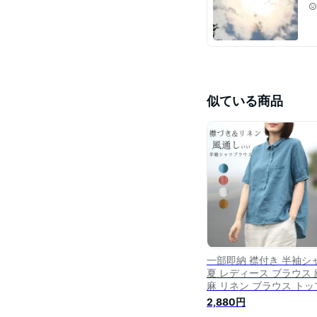
似ている商品
一部即納 襟付き 半袖シ
夏 レディース ブラウス 
麻 リネン ブラウス トッ
ス シャツブラウス 折り
2,880円
プルオーバー 前後差 リ