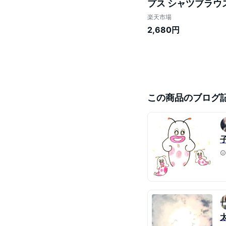
プス シャツブラウス
ス 半袖 リネンブラ
楽天市場
め
2,680円
この商品のブログ