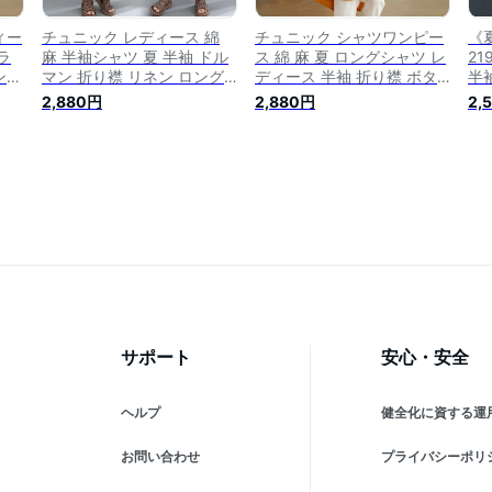
ィー
チュニック レディース 綿
チュニック シャツワンピー
《夏
ラ
麻 半袖シャツ 夏 半袖 ドル
ス 綿 麻 夏 ロングシャツ レ
2
ンピ
マン 折り襟 リネン ロング
ディース 半袖 折り襟 ボタ
半
ニッ
シャツ ボタン 無地 トップ
ン リネン ワンピ ポケット
ー
2,880円
2,880円
2,
 シ
ス ゆったり 体型カバー シ
付き スリット チュニックワ
ャ
り襟
ャツ ブラウス タック フレ
ンピース 無地 Aライン ゆっ
ャ
着ま
ア 夏シャツ カジュアル き
たり 体型カバー シャツブラ
ャ
ツ
れいめ リネンシャツ オシャ
ウス オシャレ シンプル カ
ト
型カ
レ 白シャツ お出かけ
ジュアル
差
ツ 
PO
サポート
安心・安全
ヘルプ
健全化に資する運
お問い合わせ
プライバシーポリ