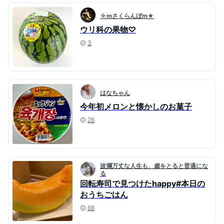
☆mさくらんぼm★
ウリ科の果物♡
3
はなちゃん
今年初メロンと懐かしのお菓子
26
波瀾万丈な人生も、歳をとると普通にな
る
回転寿司で見つけたhappy#本日の
おうちごはん
68