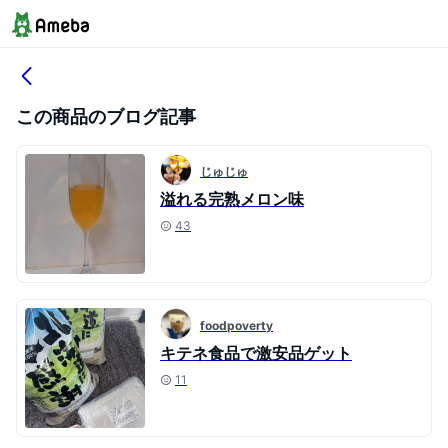
この商品のブログ記事
じゅじゅ
溢れる完熟メロン味
43
foodpoverty
キテネ食品で激安品ゲット
11