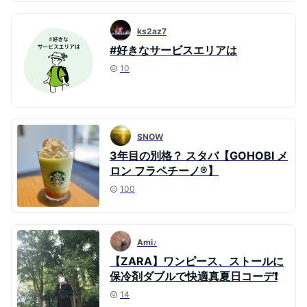
ks2az7
#好きなサービスエリアは
10
SNOW
3年目の別格？ スタバ【GOHOBI メ
ロン フラペチーノ®】
100
Ami♪
【ZARA】ワンピース、ストールに
保冷剤ダブルで快適真夏日コーデ❗️
14