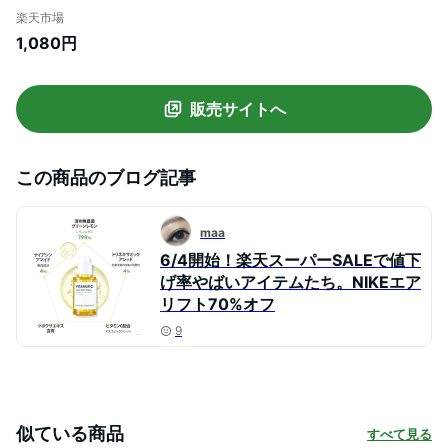
ルイボスティー 【送料無料】ルイボス茶
楽天市場
健康茶 美容茶 ノン カフェイン ノンカフェ
1,080円
イン お茶 ルイボスティー 三角ティーバッ
グ 妊婦 マタニティ
販売サイトへ
この商品のブログ記事
maa
6/4開始！楽天スーパーSALEで値下
げ率やばいアイテムたち。NIKEエア
リフト70%オフ
9
似ている商品
すべて見る