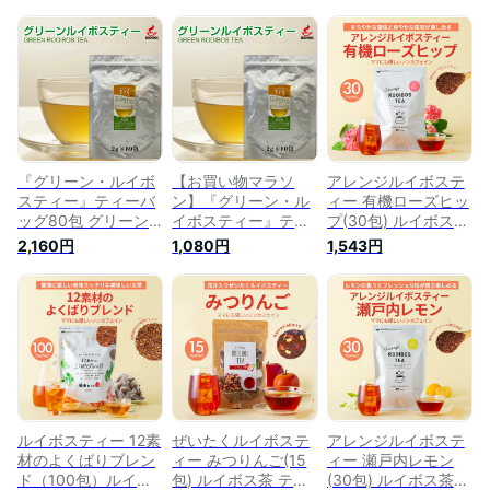
『グリーン・ルイボ
【お買い物マラソ
アレンジルイボステ
スティー』ティーバ
ン】『グリーン・ル
ィー 有機ローズヒッ
ッグ80包 グリーン
イボスティー』ティ
プ(30包) ルイボス茶
ルイボスティー ノン
ーバッグ80包【送料
ティーバッグ アイス
2,160円
1,080円
1,543円
カフェイン お茶 ル
無料】【期間限定ポ
ティー ハーブティー
イボスティー 【送料
イント10倍】 グリー
マタニティ 妊婦 お
無料】ルイボス茶 健
ンルイボスティー 健
茶 紅茶 美容茶 健康
康茶 美容茶 ノン カ
康茶 美容茶 ルイボ
茶 ノンカフェイン
フェイン 三角ティー
ス茶 ルイボスティー
ルイボス ダイエット
バッグ 妊婦 マタニ
ノンカフェイン お茶
ティー
ティ
三角ティーバッグ 妊
婦 マタニティ
ルイボスティー 12素
ぜいたくルイボステ
アレンジルイボステ
材のよくばりブレン
ィー みつりんご(15
ィー 瀬戸内レモン
ド（100包）ルイボ
包) ルイボス茶 ティ
(30包) ルイボス茶