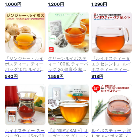
スティー ルイボス茶
ーバッグ アイスティ
ティーバッグ アイス
1,000円
1,200円
1,296円
ティーバッグ アイス
ー ハーブティー マ
ティー ハーブティー
ティー ハーブティー
タニティ 妊婦 お茶
マタニティ 妊婦 お
マタニティ 妊婦 お
紅茶 美容茶 健康茶
茶 紅茶 美容茶 健康
茶 紅茶 美容茶 健康
ノンカフェイン
茶 ノンカフェイン
茶 ノンカフェイン
『ジンジャー・ルイ
グリーンルイボステ
『ルイボスティー☆
ボスティー』ティー
ィー 100包 ティーバ
エクセレント』 ルイ
バッグ10包 ルイボス
ッグ 2g 健康茶 植物
ボスティー ティーバ
茶 ルイボスティー
茶 ティーパック ハ
ッグ100包 ノンカフ
540円
1,556円
918円
ノンカフェイン お茶
ーブティー 送料無料
ェイン お茶 ルイボ
【送料無料】
ノンカフェイン ルイ
ス茶 【送料無料】
ボスティー グリーン
健康茶 美容茶 ミネ
ラル 子育て 育児 お
茶
ルイボスティー スー
【期間限定SALE】オ
ルイボスティー お試
パーグレード5g×30
ーガニック グリーン
し☆ ルイボス茶 ノ