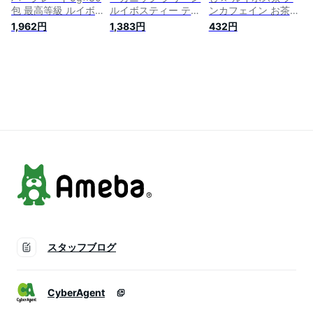
包 最高等級 ルイボ
ルイボスティー ティ
ンカフェイン お茶
ス ハーブティー テ
ーバッグ 100包 【送
ルイボスティー・プ
1,962円
1,383円
432円
ィーパック ティーバ
料無料】ノンカフェ
レミアム・ティーバ
ッグ ノンカフェイン
イン ハーブティー
ッグ10包
紅茶 ティー ハーブ
緑茶 お茶 ティーバ
ティー お茶 ノンカ
ック ティーバッグ
フェイン 子供 妊婦
マタニティ 妊活 温
アフリカ ルイボス
活 ルイボスティー
カフェイン無し ダイ
グリーン グリーンル
エット 妊活 妊娠中
イボスティー
お茶 ルイボス茶 健
康茶 美容茶
スタッフブログ
CyberAgent