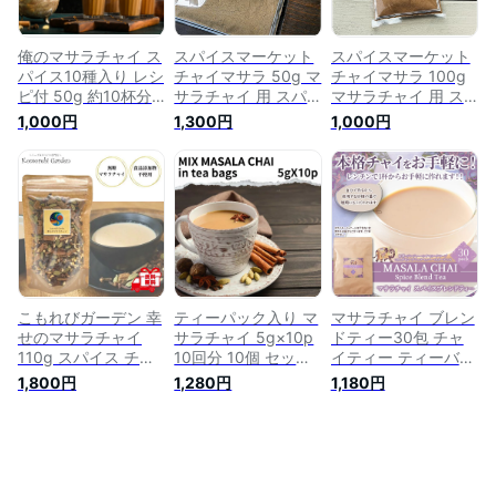
俺のマサラチャイ ス
スパイスマーケット
スパイスマーケット
パイス10種入り レシ
チャイマサラ 50g マ
チャイマサラ 100g
ピ付 50g 約10杯分
サラチャイ 用 スパ
マサラチャイ 用 ス
チャイ ミルクティー
イス 香辛料 ティー
パイス 香辛料 ティ
1,000円
1,300円
1,000円
チャイティー スパイ
マサラ Chai Masala
ーマサラ Chai
ス マサラチャイ chai
ミックススパイス
Masala ミックスス
シナモン カルダモン
パイス
クローブ チャイマサ
ラ マサラティー し
ょうが ジンジャー
インド 手作り 本格
派 スパイスチャイ
ポイント消化 スパイ
スティー
こもれびガーデン 幸
ティーパック入り マ
マサラチャイ ブレン
せのマサラチャイ
サラチャイ 5g×10p
ドティー30包 チャ
110g スパイス チャ
10回分 10個 セット
イティー ティーバッ
イ chai チャイティー
masala chai spice
グ ミルクティー ス
1,800円
1,280円
1,180円
無添加 アッサム 茶
mix ブレンドマサラ
パイス 茶葉 紅茶
葉 紅茶 無糖 リーフ
チャイ （ 茶葉 と ス
ティー シナモン ミ
パイスミックス ）ミ
ルクティー
ルクティー チャイテ
ィー 紅茶 アッサム