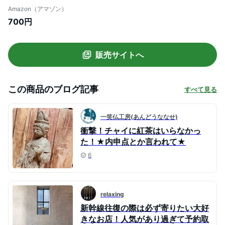
マサラ チャイマサラ ティーマサラ スパイ
Amazon（アマゾン）
ス (50g)
700円
販売サイトへ
この商品のブログ記事
すべて見る
一笑仏工房(あんどうななせ)
衝撃！チャイに紅茶はいらなかっ
た！★内申点とか言われて★
6
relaxing
新幹線往復の際は必ず寄りたい大好
きなお店！人気があり過ぎて予約取