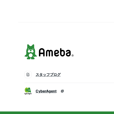
んやり れいふうせん 3L
ンク タワー型扇風機 お
れ 冷風扇風機
スタッフブログ
CyberAgent