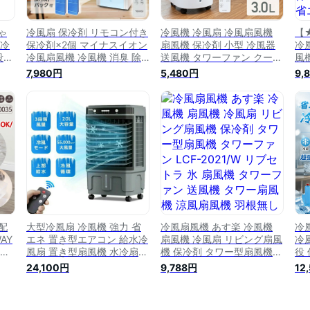
ゃ
冷風扇 保冷剤 リモコン付き
冷風機 冷風扇 冷風扇風機
【
 冷
保冷剤×2個 マイナスイオン
扇風機 保冷剤 小型 冷風器
冷風
段階
冷風扇風機 冷風機 消臭 除
送風機 タワーファン クール
風
マ
菌 キャスター付 冷風器 ス
ファン 冷房 風量3段階切替
保
7,980円
5,480円
9,
T-
ポットクーラー クールファ
首振り 静音 3.0L タイマー
用
ン リビング扇風機 オートル
リモコン キャスター付き 移
剤
ーバー 3段階切替 タイマー
動 簡単 スリム コンパクト
サ
機能 殺菌加工 TCW-
省エネ 保冷剤＆氷でさらに
れ
020【D】 あす楽
ヒンヤリ
ワ
扇
配
大型冷風扇 冷風機 強力 省
冷風扇風機 あす楽 冷風機
冷
AY
エネ 置き型エアコン 給水冷
扇風機 冷風扇 リビング扇風
冷
 冷
風扇 置き型扇風機 水冷扇風
機 保冷剤 タワー型扇風機
役
ー
機 送風機 保冷剤 上部給水
タワーファン LCF-2021/W
モ
24,100円
9,788円
12
 首
リモコン付き 左右首振り キ
リブセトラ 氷 扇風機 タワ
ワ
クト
ャスター付き リビング扇風
ーファン 送風機 タワー扇風
キ
 ひ
機 加湿 気化式クーラー送風
機 涼風扇風機 羽根無し扇風
小