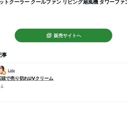
ポットクーラー クールファン リビング扇風機 タワーファ
剤×2個 キャスター付き 省エネ
販売サイトへ
記事
Lala
店頭で売り切れUVクリーム
4