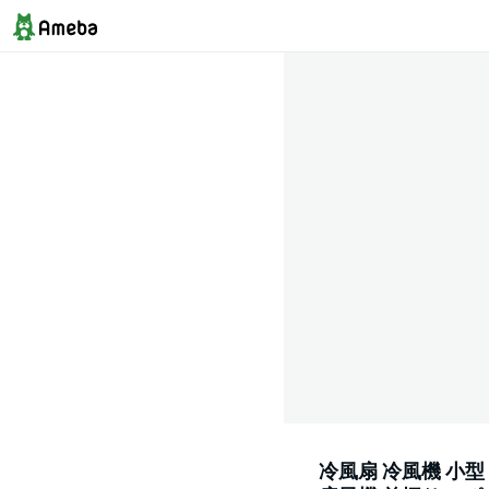
冷風扇 冷風機 小型