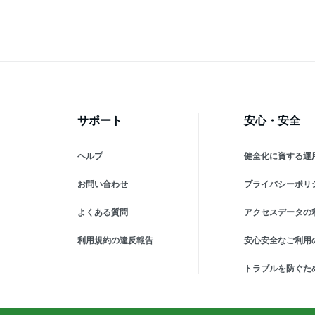
 タ
20L大容量タンク スポット
機 リビングファン サーキュ
1
しゃ
クーラー 業務用 家庭用 熱
レーター 首振り 安い 涼し
ン
中症対策 暑さ対策グッズ
い 送風機 リビング リモコ
に
ン
サポート
安心・安全
ヘルプ
健全化に資する運
お問い合わせ
プライバシーポリ
よくある質問
アクセスデータの
利用規約の違反報告
安心安全なご利用
トラブルを防ぐた