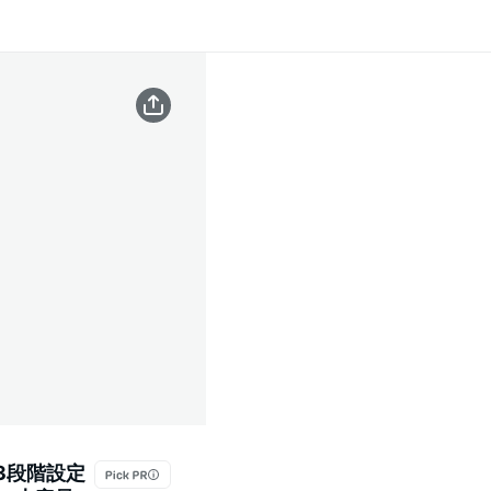
 3段階設定