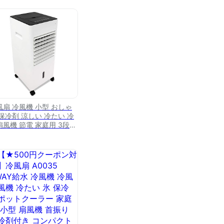
風扇 冷風機 小型 おしゃ
 保冷剤 涼しい 冷たい 冷
扇風機 節電 家庭用 3段階
定 扇風機 首振り タイマ
リモコン MAXZEN RMT-
301