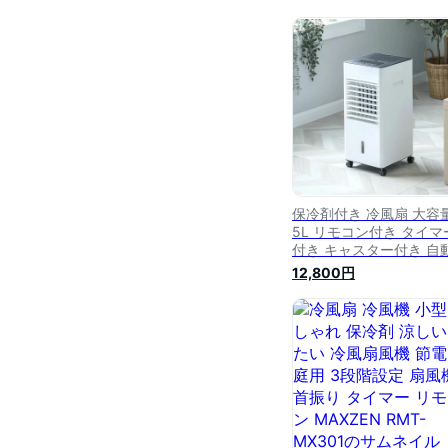
保冷剤付き 冷風扇 大容
5L リモコン付き タイマ
付き キャスター付き 自
振り 涼しい 省エネ 静音
12,800円
風機 冷風扇風機 羽なし
機 コンパクトクーラー 
クーラー スポットクー
家庭用