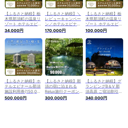
光 那須 栃木県 那須
観光 那須 栃木県 那
光 那須 栃木県 那須
町〔P-33〕※着日指
須町〔P-120〕※着日
町〔P-32〕※着日指
定不可
指定不可
定不可
【ふるさと納税】栃
【ふるさと納税】＼
【ふるさと納税】栃
木県那須町の温泉リ
レビューキャンペー
木県那須町の温泉リ
ゾート ホテルエピナ
ン／ホテルエピナー
ゾート ホテルエピナ
ール那須 施設利用券
ル那須 施設利用券
ール那須 施設利用券
34,000円
170,000円
100,000円
10,000円分｜ 温泉
(50,000円分)｜温泉
30,000円分 ｜ 温泉
露天風呂 宿泊 旅行
露天風呂 宿泊 旅行
露天風呂 宿泊 旅行
チケット 宿泊券 旅
チケット 宿泊券 旅
チケット 宿泊券 旅
行券 利用券 宿泊ギ
行券 利用券 宿泊ギ
行券 利用券 宿泊ギ
フト券 リゾートホテ
フト券 リゾートホテ
フト券 リゾートホテ
ル 観光 国内旅行 那
ル 観光 国内旅行 那
ル 観光 国内旅行 那
須 栃木県 那須町 ホ
須 栃木県 那須町
須 栃木県 那須町 ホ
テル エピナール エ
〔P-25〕※着日指定
テル エピナール エ
ピナール那須 〔P-
不可
ピナール那須 〔G-
29〕
21〕
【ふるさと納税】ホ
【ふるさと納税】那
【ふるさと納税】グ
テルエピナール那須
須の宿に泊まれる
ランピングB＆V 那
施設利用券(150,000
Relux旅行クーポン
須高原 ご宿泊割引券
円分) ｜ 温泉 露天風
（90,000円分）｜宿
100,000円分｜宿泊
500,000円
300,000円
340,000円
呂 宿泊 旅行 チケッ
泊券 宿泊チケット
券 旅行券 チケット
ト 宿泊券 宿泊ギフ
チケット 旅行クーポ
旅行 アウトドア 自
ト券 利用券 観光 リ
ン ホテル 旅館 楽天
然 BBQ 国内旅行 那
ゾートホテル アクテ
ふるさと納税 旅行券
須 栃木県 那須町
ィビティ 栃木県 那
温泉 観光 国内旅行
〔P-212〕
須町〔O-6〕※着日指
那須 栃木県 那須町