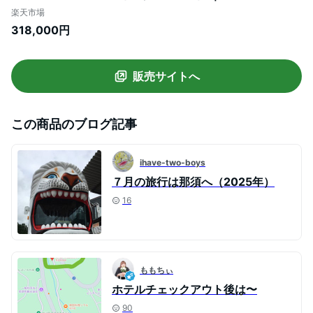
旅行 チケット 宿泊券 旅行券 観光 国内旅行
楽天市場
那須 栃木県 那須町〔P-121〕※着日指定不
318,000円
可
販売サイトへ
この商品のブログ記事
ihave-two-boys
７月の旅行は那須へ（2025年）
16
ももちぃ
ホテルチェックアウト後は〜
90