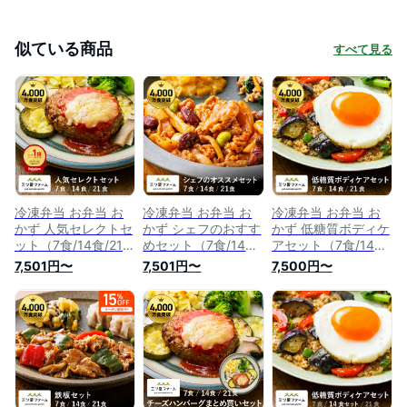
似ている商品
すべて見る
冷凍弁当 お弁当 お
冷凍弁当 お弁当 お
冷凍弁当 お弁当 お
かず 人気セレクトセ
かず シェフのおすす
かず 低糖質ボディケ
ット（7食/14食/21
めセット（7食/14
アセット（7食/14
食） 冷凍食品 一人
食/21食） 冷凍食品
食/21食）冷凍食品
7,501円〜
7,501円〜
7,500円〜
暮らし カロリー 健
一人暮らし カロリー
一人暮らし カロリー
康 簡単 時短調理 減
健康 簡単 時短調理
健康 簡単 時短調理
塩 栄養送料無料 お
減塩 栄養バランス送
減塩 栄養送料無料
弁当 冷凍食品 おか
料無料 お弁当 冷凍
お弁当 冷凍食品 お
ず 一人暮らし お惣
食品 おかず 一人暮
かず 一人暮らし お
菜 弁当 宅配 セット
らし お惣菜 弁当 宅
惣菜 冷凍総菜 弁当
ヘルシー 宅配弁当
配 セット ヘルシー
宅配 セット ヘルシ
低糖質 高たんぱく
低糖質 介護 三ツ星
ー 糖質制限 介護