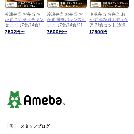
冷凍弁当 お弁当 お
冷凍弁当 お弁当 お
冷凍弁当 お弁当 お
かず ごちそうチキン
かず 栄養バランスセ
かず 低糖質ボディケ
セット（7食/14食/21
ット（7食/14食/21
ア 21食セット 冷凍
食）レトルト食品 ギ
食）レトルト食品 ギ
食品 三ツ星ファーム
7,502円〜
7,500円〜
17,500円
フト 栄養バランス
フト 栄養バランス
一人暮らし カロリー
おかず 電子レンジ
おかず 電子レンジ
健康 簡単 時短調理
簡単 手軽 レトルト
簡単 手軽 レトルト
減塩 栄養 野菜不足
宅食 低カロリー 減
宅食 低カロリー 減
送料無料
塩 低糖質 塩分 女性
塩 低糖質 塩分 女性
人気 お弁当 冷凍食
人気 お弁当 冷凍食
品 おかず 一人暮ら
品 おかず 一人暮ら
し お惣菜 弁当 宅配
し お惣菜 弁当 宅配
糖質制限 介護
糖質制限 介護 三ツ
星ファーム
スタッフブログ