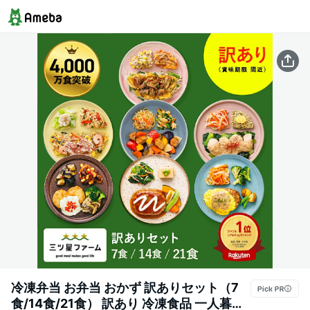
冷凍弁当 お弁当 おかず 訳ありセット（7
食/14食/21食） 訳あり 冷凍食品 一人暮ら