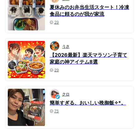
夏休みのお弁当生活スタート！冷凍
食品に頼るのが我が家流
29
うさ
【2026最新】楽天マラソン子育て
家庭の神アイテム8選
29
クロ
簡単すぎる、おいしい晩御飯✧*。
75