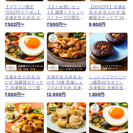
介護 三ツ星ファーム
ファーム
【マラソン限定
【まとめ買いセッ
【20%OFF】冷凍弁
15%OFFクーポン】
ト】濃厚トマトソー
当 お弁当 おかず 低
冷凍弁当 お弁当 お
スとチーズの贅沢ハ
糖質ボディケア 14食
かず 鉄板セット（7
ンバーグ（7食/14
冷凍食品 三ツ星ファ
7,502円〜
7,500円〜
9,600円
食/14食/21食） 冷凍
食/21食） 冷凍食品
ーム 一人暮らし カ
食品 一人暮らし カ
一人暮らし カロリー
ロリー 健康 簡単 時
ロリー 健康 簡単 時
健康 簡単 時短調理
短調理 減塩 栄養送
短調理 減塩 栄養送
減塩 栄養送料無料
料無料 お弁当 冷凍
料無料 お弁当 冷凍
お弁当 冷凍食品 お
食品 おかず 一人暮
食品 おかず 一人暮
かず 一人暮らし お
らし お惣菜 冷凍総
らし お惣菜 弁当 宅
惣菜 弁当 宅配 セッ
菜 弁当 宅配
配 セット
ト ヘルシー 宅配弁
当 低糖質 高たんぱ
く 三ツ星ファーム
冷凍弁当 お弁当 お
冷凍弁当 お弁当 お
しっとりブラウニー
かず 低糖質ボディケ
かず 14食 監修シェ
（糖質40％オフ）
ア 冷凍食品 三ツ星
フのおすすめ 冷凍食
冷凍食品 冷凍弁当
ファーム 一人暮らし
品 一人暮らし カロ
お弁当 おかず カロ
7,500円〜
12,000円
1,300円
カロリー 健康 簡単
リー 三ツ星ファーム
リー 健康 簡単 時短
時短調理 減塩 栄養
健康 簡単 時短調理
調理 減塩 栄養バラ
送料無料 お弁当 冷
減塩 栄養バランス送
ンス低糖質スイーツ
凍食品 おかず 一人
料無料 お弁当 冷凍
お弁当 冷凍食品 お
暮らし お惣菜 冷凍
食品 おかず 一人暮
かず 一人暮らし お
総菜 弁当 宅配
らし お惣菜 冷凍総
惣菜 冷凍総菜 弁当
菜 弁当 宅配
宅配