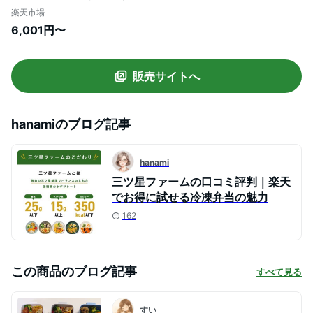
し カロリー 健康 簡単 時短調理 減塩 栄養
楽天市場
送料無料 お弁当 冷凍食品 おかず 一人暮ら
6,001円〜
し お惣菜 弁当 宅配 セット ヘルシー 宅配
弁当 低糖質
販売サイトへ
hanami
のブログ記事
hanami
三ツ星ファームの口コミ評判｜楽天
でお得に試せる冷凍弁当の魅力
162
この商品のブログ記事
すべて見る
すい