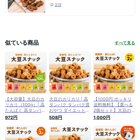
319
似ている商品
すべて見る
【大容量】大豆のカ
大豆のカリカリ | 高
【1000円 ポッキリ
リカリ（100g）| 高
タンパク タンパク質
送料無料】【選べる
たんぱく 高タンパク
おやつ ダイエット
2個セット】大豆の
タンパク質 低糖質
お菓子 セット 低カ
カリカリ | 高たんぱ
972円
508円
1,000円
糖質制限 糖質オフ
ロリー 大豆 プロテ
く 高タンパク タン
大豆 プロテイン イ
イン 低糖質 糖質制
パク質 食物繊維 低
ソフラボン 健康志向
限 糖質オフ イソフ
糖質 大豆 プロテイ
ロカボ スーパーフー
ラボン 健康志向 ロ
ン イソフラボン ロ