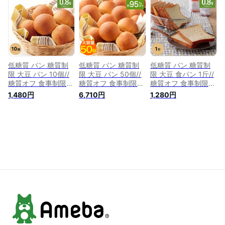
フラボン たんぱく質
フラボン たんぱく質
おつまみ お菓子 イ
タンパク質 納豆菓子
タンパク質 納豆菓子
ソフラボン ダイエッ
豆お菓子 お菓子 豆
豆お菓子 お菓子 豆
ト 大豆ミートチップ
菓子 豆スナック な
菓子 豆スナック な
ス 健康 行動食 にん
っとう ナットウキナ
っとう ナットウキナ
にく醤油 ブラックペ
ーゼ 食物繊維 大豆
ーゼ 食物繊維 大豆
ッパー 梅 栄養 送料
イソフラボン MDホ
イソフラボン MDホ
無料 人気 すすめ ヴ
ールディングス
ールディングス
ィーガン
低糖質 パン 糖質制
低糖質 パン 糖質制
低糖質 パン 糖質制
限 大豆 パン 10個//
限 大豆 パン 50個//
限 大豆 食パン 1斤//
糖質オフ 食事制限
糖質オフ 食事制限
糖質オフ 食事制限
発酵 バター入 大豆
発酵 バター入 大豆
発酵 バター入 大豆
1,480円
6,710円
1,280円
粉 大豆食品 イソフ
粉 大豆食品 イソフ
粉 大豆 イソフラボ
ラボン 置き換え ダ
ラボン 置き換え ダ
ン 置き換え ダイエ
イエット 食品 食物
イエット 食品 食物
ット 食品 食物繊維
繊維 ロカボ たんぱ
繊維 ロカボ たんぱ
ロカボ 冷凍パン た
く質 タンパク質 プ
く質 タンパク質 プ
んぱく質 タンパク質
ロテイン 個包装 糖
ロテイン 個包装 糖
プロテイン 糖質カッ
質カット 冷凍パン
質カット 冷凍パン
ト 低GI ケト
ケト
ケト