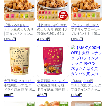
ド 国産大豆 ダイエ
カボ スーパーフード
カボ 国産大豆 ダイ
ット お菓子 おやつ
国産大豆 たんぱく質
エット お菓子 おや
おつまみ スナック
大豆スナック スナッ
つ スナック 大豆ス
大豆お菓子 大豆菓子
ク菓子 おやつ おつ
ナック ダイエットお
大豆スナック ダイエ
まみ 食品 京都 宇治
菓子 ダイエットクッ
ットおやつ
ヤマサン
キ
【選べる3個セッ
【超お買い得】大豆
【2セット以上購入
ト】大豆のカリカリ
のカリカリ 福袋【6
でドリップコーヒー
| 高タンパク タンパ
種類×各2個の12袋セ
プレゼント】【選べ
ク質 おやつ ダイエ
ット】| 高タンパク
る3個セット】大豆
1,328円
4,320円
1,328円
ット お菓子 セット
タンパク質 おやつ
のカリカリ | 高タン
低カロリー 大豆 プ
ダイエット お菓子
パク タンパク質 お
ロテイン 低糖質 糖
セット 低カロリー
やつ ダイエット お
質制限 糖質オフ イ
大豆 プロテイン 低
菓子 セット 低カロ
ソフラボン 健康志向
糖質 糖質制限 糖質
リー 大豆 プロテイ
ロカボ スーパーフー
オフ イソフラボン
ン 低糖質 糖質制限
ド 国産大豆 おやつ
健康志向 ロカボ 国
糖質オフ イソフラボ
おつまみ 食品 京都
産大豆 京都 宇治 ヤ
ン 健康志向 ロカボ
宇治 ヤマサン
マサン
大豆習慣 クリスピー
大豆習慣 クリスピー
【MAX1,000円
小粒納豆 うす塩味
小粒納豆 梅しそ味
OFF】大豆 スナック
ドライ納豆 国産 国
ドライ納豆 国産 国
プロテインスナック
産納豆 大豆 納豆菌
産納豆 大豆 納豆菌
おやつ 70g たんぱく
486円
486円
1,180円
お菓子 おつまみ ス
お菓子 おつまみ ス
質 タンパク質 大豆
ナック菓子 大豆イソ
ナック菓子 大豆イソ
ミート プロテイン