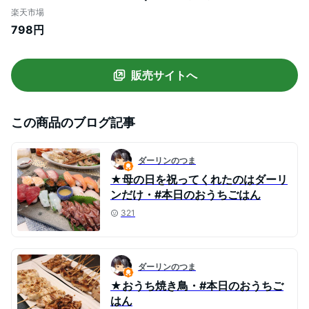
ンパク タンパク質 低糖質 糖質制限 糖質オ
楽天市場
フ 大豆 プロテイン イソフラボン 国産大豆
798円
ダイエット お菓子 おやつ おつまみ スナッ
ク 大豆お菓子 大豆菓子 大豆スナック ダイ
エットおやつ
販売サイトへ
この商品のブログ記事
ダーリンのつま
★母の日を祝ってくれたのはダーリ
ンだけ・#本日のおうちごはん
321
ダーリンのつま
★おうち焼き鳥・#本日のおうちご
はん