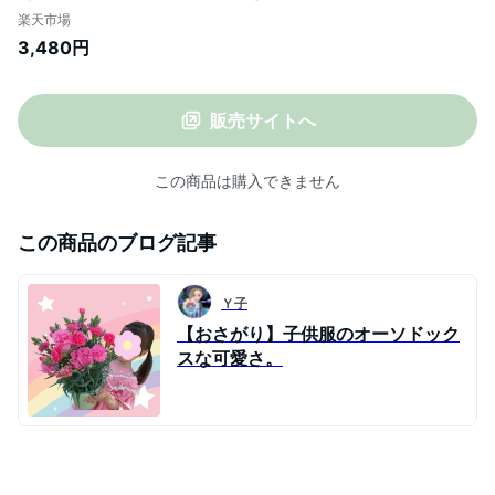
ゼント 贈り物 手巻き 海鮮丼 ネギトロ丼
楽天市場
【送料無料】
3,480円
販売サイトへ
この商品は購入できません
この商品のブログ記事
Ｙ子
【おさがり】子供服のオーソドック
スな可愛さ。