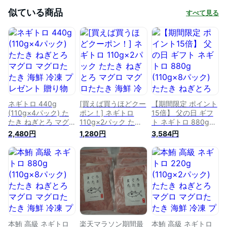
似ている商品
すべて見る
ネギトロ 440g
[買えば買うほどクー
【期間限定 ポイント
(110g×4パック) た
ポン！] ネギトロ
15倍】 父の日 ギフ
たき ねぎとろ マグ
110g×2パック たた
ト ネギトロ 880g
ロ マグロたたき 海
き ねぎとろ マグロ
(110g×8パック) た
2,480円
1,280円
3,584円
鮮 冷凍 プレゼント
マグロたたき 海鮮
たき ねぎとろ マグ
贈り物 手巻き 海鮮
冷凍 プレゼント 贈
ロ マグロたたき 海
丼 ネギトロ丼 【送
り物 手巻き 海鮮丼
鮮 冷凍 プレゼント
料無料】
ネギトロ丼 【送料無
贈り物 手巻き 海鮮
料】
丼 ネギトロ丼 【送
料無料】
本鮪 高級 ネギトロ
楽天マラソン期間最
本鮪 高級 ネギトロ