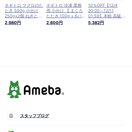
ネギトロ マグロのた
ネギトロ 冷凍 業務
10％OFF【12/4
たき 500g 小分け
用 小分け 【 まぐろ
20:00～12/11
250g×2個 ねぎとろ
たたき 100g × 6パ
01:59】本鮪 高級 ネ
業務用 まぐろ 鮪 手
ック 】 まぐろのた
ギトロ 660g
2,980円
2,800円
5,382円
巻き まぐろたたき
たき まぐろ たたき
(110g×6パック) た
まぐろのたたき 海鮮
鮪 マグロ ネギトロ
たき ねぎとろ マグ
ネギトロ丼 丼の具
丼 海鮮丼の具 海鮮
ロ マグロたたき 海
海鮮丼 お取り寄せ
丼 海鮮丼の素 取り
鮮 冷凍 プレゼント
マグロたたき 送料無
寄せ ネギまぐろ ネ
ギフト 贈り物 手巻
料
ギマグロ 葱とろ お
き 海鮮丼 ネギトロ
つまみ 海鮮 ギフト
丼 本マグロ 黒マグ
プレゼント 贈り物
ロ プチギフト 母の
父の日
日 父の日
スタッフブログ