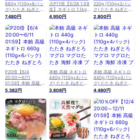
880g (110g×8パッ
大P11倍【5/28 1:59
220g (110g×2パッ
ク) たたき ねぎとろ
迄】ネギトロ 1.1kg
ク) たたき ねぎとろ
マグロ マグロたたき
(110g×10パック) た
マグロ マグロたたき
7,480円
4,950円
2,800円
海鮮 冷凍 プレゼン
たき ねぎとろ マグ
海鮮 冷凍 プレゼン
ト ギフト 贈り物 手
ロ まぐろ たたき 海
ト ギフト 贈り物 手
巻き 海鮮丼 ネギト
鮮 冷凍 プレゼント
巻き 海鮮丼 ネギト
ロ丼 本マグロ 黒マ
贈り物 手巻き 海鮮
ロ丼 本マグロ 黒マ
グロ プチギフト
丼 ネギトロ丼 マグ
グロ プチギフト 母
ロたたき まぐろたた
の日 父の日
き 1kg 超え 【送料
無料】
P20倍【6/4
本鮪 高級 ネギトロ
本鮪 高級 ネギトロ
20:00〜6/11
440g (110g×4パッ
440g (110g×4パッ
01:59】本鮪 高級 ネ
ク) たたき ねぎとろ
ク) たたき ねぎとろ
ギトロ 660g
マグロ マグロたたき
マグロ マグロたたき
5,382円
3,808円
4,480円
(110g×6パック) た
海鮮 冷凍 プレゼン
海鮮 冷凍 プレゼン
たき ねぎとろ マグ
ト ギフト 贈り物 手
ト ギフト 贈り物 手
ロ マグロたたき 海
巻き 海鮮丼 ネギト
巻き 海鮮丼 ネギト
鮮 冷凍 プレゼント
ロ丼 本マグロ 黒マ
ロ丼 本マグロ 黒マ
ギフト 贈り物 手巻
グロ プチギフト 母
グロ プチギフト 母
き 海鮮丼 ネギトロ
の日 父の日
の日 父の日
丼 本マグロ 黒マグ
ロ プチギフト 母の
日 父の日