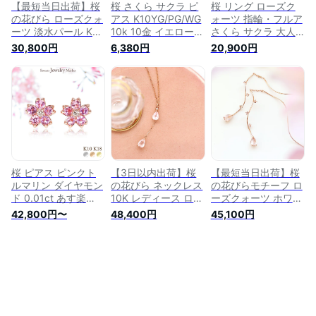
然石 チェーン
【最短当日出荷】桜
桜 さくら サクラ ピ
桜 リング ローズク
の花びら ローズクォ
アス K10YG/PG/WG
ォーツ 指輪・フルア
ーツ 淡水パール K10
10k 10金 イエロー
さくら サクラ 大人
ピンクゴールド アメ
ピンク ホワイト ゴ
かわいい レディース
30,800円
6,380円
20,900円
リカンピアス ・ルル
ールド 【プレゼント
人気 桜のリング ア
ペタル 10金 10K 日
ギフト】 ▼
クセサリー ジュエリ
本製
ー 誕生日プレゼント
女性 春 ファッショ
ンリング ゴールド
10K K10 10金 可愛
い ブランド 宝石 お
しゃれ 天然石 ピン
ク 色石
桜 ピアス ピンクト
【3日以内出荷】桜
【最短当日出荷】桜
ルマリン ダイヤモン
の花びら ネックレス
の花びらモチーフ ロ
ド 0.01ct あす楽
10K レディース ロー
ーズクォーツ ホワイ
K18 18金 18K K10
ズクォーツ・ペタル
トトパーズ K10 ピン
42,800円〜
48,400円
45,100円
10金 10K | キャッチ
ッサ ピンクゴールド
クゴールド アメリカ
ダイヤ ピンクゴール
さくら サクラ かわ
ンピアス・ペタルス
ド ゴールド プレゼ
いい 人気 桜のネッ
カ 10金 10K 日本製
ント ギフト サクラ
クレス ペンダント
【次回入荷より値上
さくら 花 誕生日 記
アクセサリー 誕生日
げ】
念日 スタッド スタ
プレゼント 女性 お
ッドピアス アクセサ
しゃれ 可愛い カラ
リー レディース 女
ーストーン 天然石