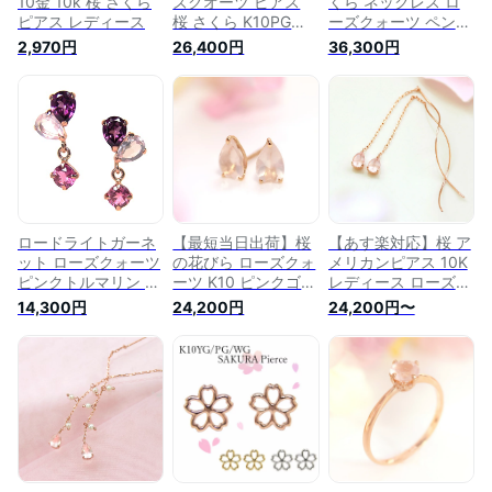
10金 10k 桜 さくら
ズクオーツ ピアス
くら ネックレス ロ
ピアス レディース
桜 さくら K10PG
ーズクォーツ ペンダ
10k 10金 花弁 花び
ント サクラ K10 10
2,970円
26,400円
36,300円
ら カット 【プレゼ
金 ゴールド ピンク
ント ギフト】 ▼
ゴールド WISP ウィ
スプ ジュエリー ア
クセサリー グァバク
ォーツ ダイヤモンド
桜モチーフ 春 ギフ
ト プレゼント ピン
ク
ロードライトガーネ
【最短当日出荷】桜
【あす楽対応】桜 ア
ット ローズクォーツ
の花びら ローズクォ
メリカンピアス 10K
ピンクトルマリン ピ
ーツ K10 ピンクゴー
レディース ローズク
ンク ゴールド K10
ルド スタッドピアス
オーツ・桜心 ピンク
14,300円
24,200円
24,200円〜
10k 10金 ピアス レ
・ペタルン 10K 10金
ゴールド さくら サ
ディース
日本製
クラ 花びら 花弁 大
人かわいい 人気 桜
のピアス ロングピア
ス 揺れるピアス ア
クセサリー 誕生日プ
レゼント 女性 春
K10 10金 可愛いピア
ス ブランド 宝石 天