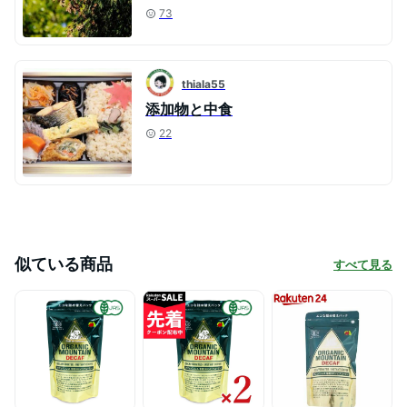
73
thiala55
添加物と中食
22
似ている商品
すべて見る