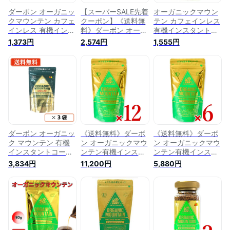
ダーボン オーガニッ
【スーパーSALE先着
オーガニックマウン
クマウンテン カフェ
クーポン】《送料無
テン カフェインレス
インレス 有機インス
料》ダーボン オーガ
有機インスタントコ
タントコーヒー 80g
ニックマウンテン カ
ーヒー 詰替用(80g)
1,373円
2,574円
1,555円
有機JAS
フェインレス 有機イ
【ダーボン・ジャパ
ンスタントコーヒー
ン】
80g × 2袋 有機JAS
【 まとめ買い 】
ダーボン オーガニッ
《送料無料》ダーボ
《送料無料》ダーボ
ク マウンテン 有機
ン オーガニックマウ
ン オーガニックマウ
インスタントコーヒ
ンテン有機インスタ
ンテン有機インスタ
ー デカフェ 80g×3
ントコーヒー 80g ×
ントコーヒー 80g ×
3,834円
11,200円
5,880円
袋 《カフェインレ
12袋 （詰替用）［有
6袋 （詰替用）［有
ス》 珈琲 【送料
機JAS］
機JAS］
無料/メール便】