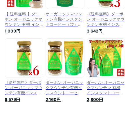
【 送料無料 】ダー
オーガニックマウン
《送料無料》ダーボ
ボン オーガニックマ
テン有機インスタン
ン オーガニックマウ
ウンテン 有機 イン
トコーヒー（袋）
ンテン有機インスタ
スタントコーヒー
（80g） 【ダーボ
ントコーヒー 100g
1,000円
3,642円
80g （ 詰替用 ） 有
ン】
× 3個 ［有機JAS］
機コーヒー 有機 オ
ーガニック インスタ
ントコーヒー
《送料無料》ダーボ
ダーボン オーガニッ
ダーボン オーガニッ
ン オーガニックマウ
クマウンテン有機イ
クマウンテン 有機
ンテン有機インスタ
ンスタントコーヒー
インスタントコーヒ
ントコーヒー 100g
100g（本体） ＋
ー 80g （ 詰替用 ）
6,579円
2,160円
2,800円
× 6個 ［有機JAS］
80g（詰替用） ［有
【3個】 有機コーヒ
機JAS］ 【 まとめ買
ー 有機 オーガニッ
い 】
ク インスタントコー
ヒー