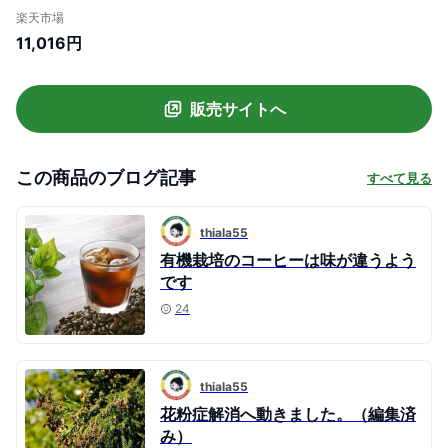
ーヒー 80g × 10袋 有機JAS
楽天市場
11,016円
販売サイトへ
この商品のブログ記事
すべて見る
thiala55
有機栽培のコーヒーは味が違うよう
です
24
thiala55
花粉症解消へ動きました。（編集済
み）