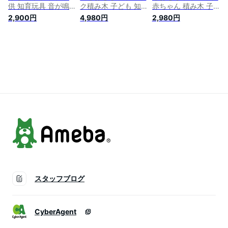
供 知育玩具 音が鳴
ク積み木 子ども 知
赤ちゃん 積み木 子
る 柔らかい お風呂
育玩具 お風呂遊び
供 知育玩具 音が鳴
2,900円
4,980円
2,980円
遊び 数字 動物 牛 男
赤ちゃん 音が鳴る
る 柔らかい お風呂
の子 女の子 誕生日
柔らかい 数字 動物
遊び 数字 星座 果物
お正月プレゼント 贈
コアラ 果物 アルフ
カラフル 誕生日 ク
り物 出産祝い 初節
ァベット ベビー向け
リスマスプレゼント
句 6ヶ月 1歳 2歳 ベ
おもちゃ 男の子 女
新年 正月 出産祝い 0
ビー向けおもちゃ ソ
の子 6ヶ月 1歳 2歳
歳 6ヶ月 1歳 2歳 ベ
フトブロック はじめ
はじめての積み木 誕
ビー向けおもちゃ ソ
ての積み木 12pcs
生日 出産祝い 子供
フトブロック はじめ
の日 クリ
ての積み木 12pcs
スタッフブログ
CyberAgent