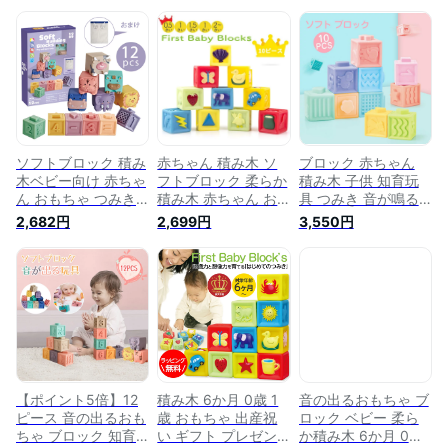
ソフトブロック 積み
赤ちゃん 積み木 ソ
ブロック 赤ちゃん
木ベビー向け 赤ちゃ
フトブロック 柔らか
積み木 子供 知育玩
ん おもちゃ つみき
積み木 赤ちゃん お
具 つみき 音が鳴る
音が鳴る積み木 柔ら
もちゃ つみき 音が
柔らかい お風呂遊び
2,682円
2,699円
3,550円
かい お風呂おもちゃ
鳴る積み木 お風呂お
数字 色 形 動物 カラ
知育玩具 6か月 1歳
もちゃ 知育玩具 ベ
フル ベビー 誕生日
2歳 ベビー 孫 かわい
ビーキューブ かわい
クリスマスプレゼン
い 出産祝い ギフト
い 6か月 0歳 1歳 赤
ト 出産祝い 6ヶ月 1
誕生日 プレゼント
ちゃん積み木 孫 出
歳 2歳 ベビー向けお
カラフル 想像力を育
産祝い ギフト 誕生
もちゃ ソフトブロッ
てる 子供 男の子 女
日 プレゼント カラ
ク はじめての積み木
の子 お風呂遊び
フル 子供 男の子 女
10pcs
の子 お風呂遊び【海
外通販】
【ポイント5倍】12
積み木 6か月 0歳 1
音の出るおもちゃ ブ
ピース 音の出るおも
歳 おもちゃ 出産祝
ロック ベビー 柔ら
ちゃ ブロック 知育
い ギフト プレゼン
か積み木 6か月 0歳