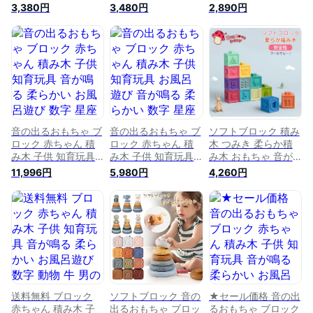
玩具 ベビー 赤ちゃ
ト つみき 柔らか積
1歳 おもちゃ 音が鳴
3,380円
3,480円
2,890円
ん 積み木 つみき 柔
み木 ソフトブロック
る お風呂遊び 数字
らか積み木 6か月 0
音が鳴る積み木 柔ら
動物 ソフトブロック
歳 1歳 2歳 室内 遊び
かい 知育 知育玩具
つみき 柔らか積み木
おもちゃ 音が鳴る
赤ちゃん ベビー 孫
12pcs 柔らかい 知育
お風呂遊び 数字 動
かわいい 誕生日 誕
玩具 赤ちゃん 出産
物 牛 虎 男の子 女の
生日プレゼント クリ
子 孫 誕生日 贈り物
スマス クリスマスプ
出産祝い 初節句 ク
レゼント ラッピング
リスマス ソフトブロ
無料
ック
音の出るおもちゃ ブ
音の出るおもちゃ ブ
ソフトブロック 積み
ロック 赤ちゃん 積
ロック 赤ちゃん 積
木 つみき 柔らか積
み木 子供 知育玩具
み木 子供 知育玩具
み木 おもちゃ 音が
音が鳴る 柔らかい
お風呂遊び 音が鳴る
鳴る積み木 柔らかい
11,996円
5,980円
4,260円
お風呂遊び 数字 星
柔らかい 数字 星座
知育 知育玩具 赤ち
座 果物 カラフル 誕
果物 カラフル 誕生
ゃん ベビー 孫 かわ
生日 クリスマスプレ
日 クリスマスプレゼ
いい おうち時間 出
ゼント 新年 正月 出
ント 新年 正月 出産
産祝い ギフト プレ
産祝い 0歳 6ヶ月 1
祝い 0歳 6ヶ月 1歳 2
ゼント 誕生日 誕生
歳 2歳 ベビー向けお
歳 ベビー向けおもち
日プレゼント お祝い
もちゃ ソフトブロッ
ゃ ソフトブロック
初節句 節句
ク はじめての積み木
はじめての積み木
12pcs
12pcs
送料無料 ブロック
ソフトブロック 音の
★セール価格 音の出
赤ちゃん 積み木 子
出るおもちゃ ブロッ
るおもちゃ ブロック