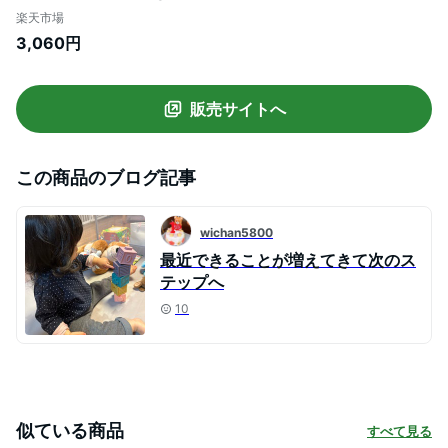
い お風呂おもちゃ 知育玩具 6か月 1歳 2歳
楽天市場
ベビー 孫 かわいい 出産祝い 節句 ギフト
3,060円
誕生日 プレゼント カラフル 想像力を育て
る 子供 男の子 女の子 お風呂遊び 音が鳴る
【海外通販】
販売サイトへ
この商品のブログ記事
wichan5800
最近できることが増えてきて次のス
テップへ
10
似ている商品
すべて見る