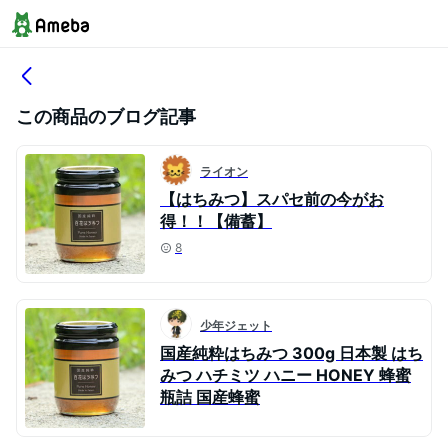
この商品のブログ記事
ライオン
【はちみつ】スパセ前の今がお
得！！【備蓄】
8
少年ジェット
国産純粋はちみつ 300g 日本製 はち
みつ ハチミツ ハニー HONEY 蜂蜜
瓶詰 国産蜂蜜