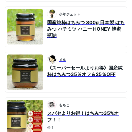
少年ジェット
国産純粋はちみつ 300g 日本製 はち
みつ ハチミツ ハニー HONEY 蜂蜜
瓶詰
メル
《スーパーセールよりお得》国産純
粋はちみつ35％オフ＆25％OFF
もちこ
スパセよりお得！はちみつ35%オ
フ！！
1