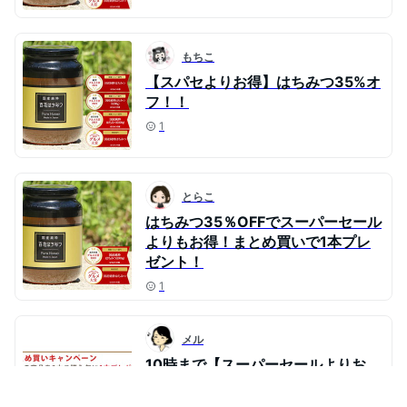
もちこ
【スパセよりお得】はちみつ35%オ
フ！！
1
とらこ
はちみつ35％OFFでスーパーセール
よりもお得！まとめ買いで1本プレ
ゼント！
1
メル
10時まで【スーパーセールよりお
得】国産はちみつ→うちはこれ使っ
てます