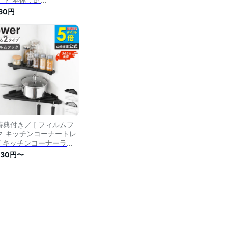
2×D5.7×H12cm(フィル
760円
フック含まず) タワー
wer まな板収納 浮かせて
 6364
特典付き／ [ フィルムフ
ク キッチンコーナートレ
 / キッチンコーナーラッ
タワー tower 山崎実業 ]
530円〜
パイスラック 調味料ラッ
 IH対応 浮かせる収納 壁
収納 キッチンラック ホワ
 ブラック 10908
909 10910 10911 casa