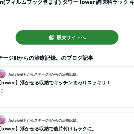
7cm(フィルムフック含まず) タワー tower 調味料ラック
85
販売サイトへ
ステージIIIからの治療記録。
のブログ記事
Astyle🌸乳がんステージIIIからの治療記録。
【tower】浮かせる収納でキッチンまわりスッキリ！
7
Astyle🌸乳がんステージIIIからの治療記録。
【tower】浮かせる収納で後片付けもラクに。