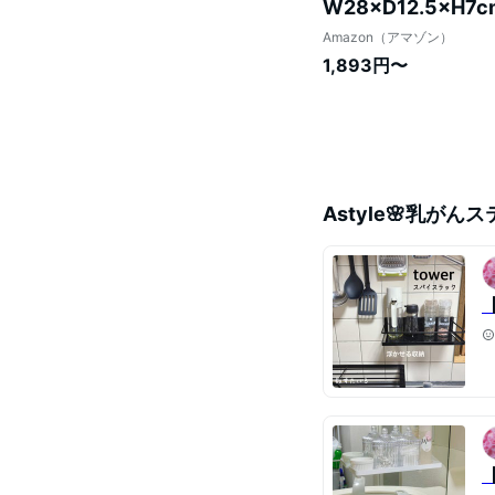
W28×D12.5×H
納 浮かせる収納 21
Amazon（アマゾン）
1,893円〜
Astyle🌸乳がん