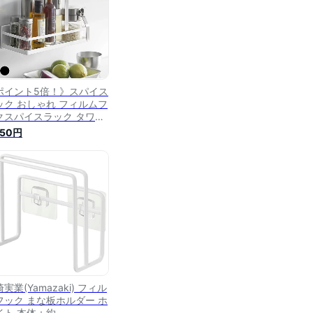
ポイント5倍！》スパイス
ック おしゃれ フィルムフ
クスパイスラック タワー
wer フィルムフック 調味
750円
 浮かせる収納 壁収納 シ
ル 山崎実業 yamazaki
マジツ キッチン収納 タワ
シリーズ 保存容器 調味料
ク 2185 2186 スパイス
ック
実業(Yamazaki) フィル
フック まな板ホルダー ホ
イト 本体：約