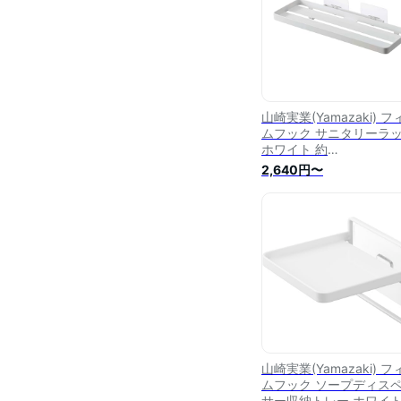
山崎実業(Yamazaki) フ
ムフック サニタリーラ
ホワイト 約
W30XD11.5XH4.7cm(
2,640円〜
ルムフック含まず) タワ
tower 浮かせる収納 洗
納 5397
山崎実業(Yamazaki) フ
ムフック ソープディス
サー収納トレー ホワイト