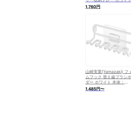
体：約
1,760円
W10.2×D10.2×H8cm(
ルムフック含まず) タワ
tower 浮かせる収納 洗
納 2181
山崎実業(Yamazaki) フ
ムフック 替え歯ブラシ
ダー ホワイト 本体：
W11×D4.5×H4cm(フ
1,485円〜
フック・クッション含ま
タワー tower 浮かせる
替えブラシ 収納 10223