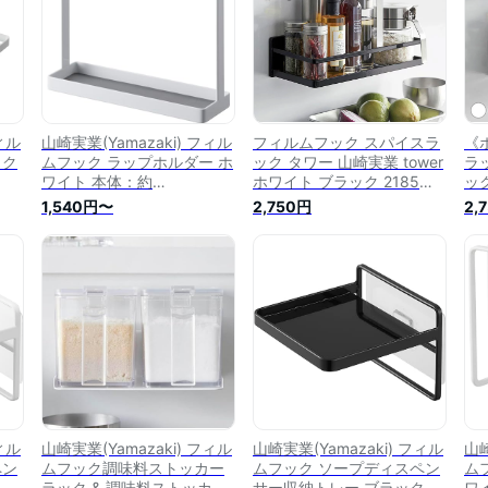
ィル
山崎実業(Yamazaki) フィル
フィルムフック スパイスラ
《
ック
ムフック ラップホルダー ホ
ック タワー 山崎実業 tower
ラ
ワイト 本体：約
ホワイト ブラック 2185
ッ
フィ
W17.5×D6×H15cm(フィル
2186 キッチン 調味料ラッ
to
1,540円〜
2,750円
2,
ー
ムフック含まず) タワー
ク スパイス 調味料 収納 ラ
料
面収
tower ラップ収納 ラップケ
ック 壁 壁掛け 浮かせる 粘
ンプ
ース キッチン収納 浮かせる
着 おしゃれ 北欧 白 黒 【e
ヤ
収納 2163
暮らしR】【ポイント5倍】
ー
ラッ
ラ
ィル
山崎実業(Yamazaki) フィル
山崎実業(Yamazaki) フィル
山崎
ペン
ムフック調味料ストッカー
ムフック ソープディスペン
ム
 本
ラック & 調味料ストッカー
サー収納トレー ブラック 本
ワ