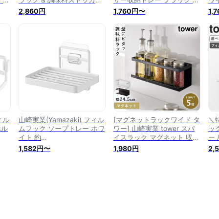
L 2個 【3点セット】 タワー
体:約
W1
2,860円
1,760円〜
1,
フィ
tower 浮かせる収納 ホワイ
W10.2×D10.2×H8cm(フィ
ム
ー
ト 2179 2869×2
ルムフック含まず) タワー
to
面収
tower 浮かせる収納 洗面収
収納
納 2182
ィル
山崎実業(Yamazaki) フィル
[マグネットラックワイド タ
＼
ホル
ムフック ソープトレー ホワ
ワー] 山崎実業 tower スパ
ッ
イト 約
イスラック マグネット 収納
ー
ィルム
W12×D8.5×H7.8cm(フィル
調味料ラック キッチンラッ
ク 
1,582円〜
1,980円
2,
ず)
ムフック含まず) タワー
ク キッチン 浮かせる収納
ス
収納
tower 石鹸置き 浮かせる収
おしゃれ モノトーン
ク
納 水切れが良く乾きやすい
yamazaki ブラック ホワイ
面
4540
ト 5130 5131
イト
10