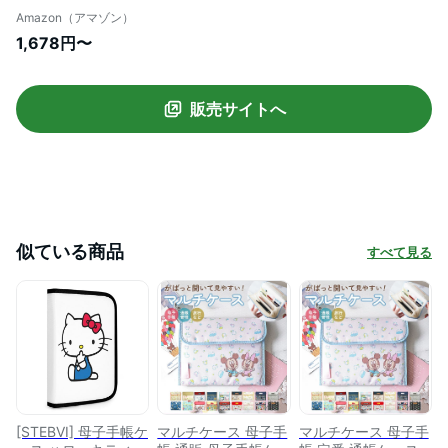
診察券・キャッシュカード 診察券 かわい
Amazon（アマゾン）
い 軽量 大容量
1,678円〜
販売サイトへ
似ている商品
すべて見る
[STEBVI] 母子手帳ケ
マルチケース 母子手
マルチケース 母子手