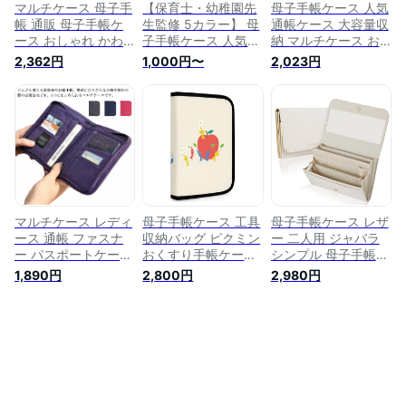
マルチケース 母子手
【保育士・幼稚園先
母子手帳ケース 人気
帳 通販 母子手帳ケ
生監修 5カラー】 母
通帳ケース 大容量収
ース おしゃれ かわ
子手帳ケース 人気
納 マルチケース お
いい シンプル 通帳
お薬手帳 ケース 母
薬手帳ケース 母子手
2,362円
1,000円〜
2,023円
ケース パスポートケ
子手帳マルチケース
帳カバー 薄型 パス
ース 通帳入れ 保険
母子手帳手帳ケース
ポート 保険証 搭乗
証 お薬手帳 診察券
二人用 母子手帳カバ
券 グレー
カード 通帳 パスポ
ー 手帳入れケース
ート 診察券管理 通
お薬手帳ケース 保険
帳管理 カード 整理
証ケース 保険証 ケ
敬老の日 プレゼ
ース 通院ケース お
薬手帳 ケース 診察
券
マルチケース レディ
母子手帳ケース 工具
母子手帳ケース レザ
ース 通帳 ファスナ
収納バッグ ピクミン
ー 二人用 ジャバラ
ー パスポートケース
おくすり手帳ケース
シンプル 母子手帳カ
通帳ケース カードケ
マルチケース お薬手
バー 手触り良い 軽
1,890円
2,800円
2,980円
ース ポーチ 母子手
帳 財布 小銭入れ 可
量 大容量
帳カバー 保険証 診
愛い 通帳入れ 通院
W16.5×H24×D3cm
察券ケース お薬手帳
ケース マルチポーチ
保険証・母子手帳・
カード入れ マルチケ
保険証・診察券・キ
診察券・キャッシュ
ース 母子手帳 出産
ャッシュカード・旅
カード等をまとめる
祝い かわいい 小銭
行券収納 軽量 キャ
のに便利なケース
収納 大容量 おしゃ
ラクター プレゼント
Free Size
れ 旅行グッズ