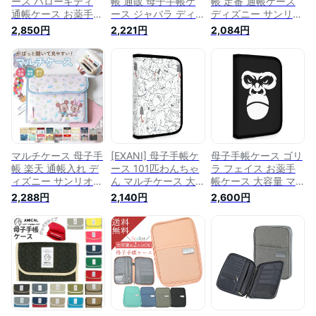
ース ハローキティ
帳 通販 母子手帳ケ
帳 定番 通帳ケース
通帳ケース お薬手帳
ース ジャバラ ディ
ディズニー サンリオ
ケース マルチケース
ズニー サンリオ 通
母子手帳ケース ジャ
2,850円
2,221円
2,084円
通院ウォレット 収納
帳ケース 通帳入れ
バラ 通帳入れ おし
バッグ 財布 小銭入
おしゃれ かわいい
ゃれ かわいい キャ
れ おしゃれ 可愛い
キャラクター お薬手
ラクター お薬手帳
軽量 大容量 母子手
帳 おくすり手帳 カ
おくすり手帳 カード
帳 保険証 診察券 キ
ードケース 診察券
ケース 診察券 保険
ャッシュカード 旅行
保険証 保険証ケース
証 保険証ケース 保
券収納 プレゼント
保険証入れ カード入
険証入れ カード入れ
れ お薬手帳ケース
お薬手帳ケース 大容
大容量
量
マルチケース 母子手
[EXANI] 母子手帳ケ
母子手帳ケース ゴリ
帳 楽天 通帳入れ デ
ース 101匹わんちゃ
ラ フェイス お薬手
ィズニー サンリオ
ん マルチケース 大
帳ケース 大容量 マ
通帳ケース 母子手帳
容量 お薬手帳 通帳
ルチケース 通院ウォ
2,288円
2,140円
2,600円
ケース ジャバラ お
入れ 保険証/診察券/
レット 札入れ 小銭
しゃれ かわいい キ
キャッシュカード/旅
入れ 軽量 保険証・
ャラクター お薬手帳
行券収納ケース かわ
母子手帳・診察券・
おくすり手帳 カード
いい キャラクター
キャッシュカード等
ケース 診察券 保険
おしゃれ
をまとめるのに便利
証 保険証ケース 保
なケース 工具収納バ
険証入れ カ
ッグ 母の日 プレゼ
ント