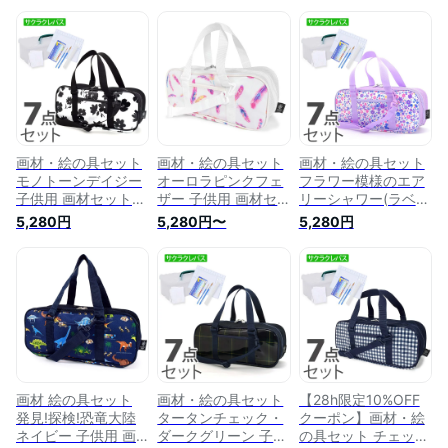
画材・絵の具セット
画材・絵の具セット
画材・絵の具セット
モノトーンデイジー
オーロラピンクフェ
フラワー模様のエア
子供用 画材セット
ザー 子供用 画材セ
リーシャワー(ラベン
子供 小学生 サクラ
ット 子供 小学生 サ
ダー) 子供用 画材セ
5,280円
5,280円〜
5,280円
クレパス 水彩セット
クラクレパス 水彩セ
ット 子供 小学生 サ
画材セット 絵具セッ
ット 画材セット 絵
クラクレパス 水彩セ
ト 小学校 小学生 か
具セット 小学校 小
ット 画材セット 絵
わいい コンパクト
学生 かわいい コン
具セット 小学校 小
男の子 女の子 バッ
パクト 男の子 女の
学生 かわいい コン
グ 絵の具バッグ お
子 バッグ 絵の具バ
パクト 男の子 女の
しゃれ 安い シンプ
ッグ おしゃれ 安い
子 バッグ 絵の具バ
ル 小学校
シンプル 小学校
ッグ おしゃれ 安い
シンプル 小学校
画材 絵の具セット
画材・絵の具セット
【28h限定10%OFF
発見!探検!恐竜大陸
タータンチェック・
クーポン】画材・絵
ネイビー 子供用 画
ダークグリーン 子供
の具セット チェック