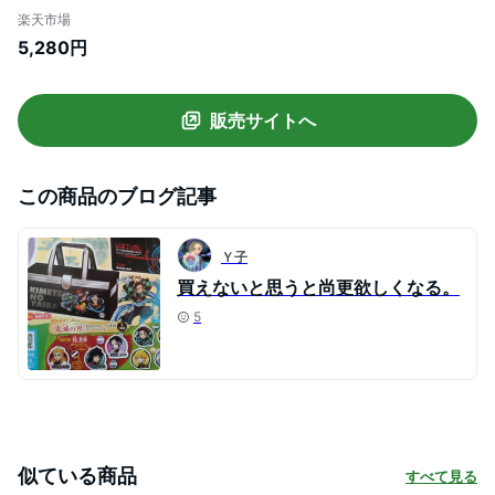
材セット 子供 小学生 サクラクレパス 水彩
楽天市場
セット 画材セット 絵具セット 小学校 小学
5,280円
生 かわいい コンパクト 男の子 女の子 バッ
グ 絵の具バッグ おしゃれ 安い シンプル 小
学校
販売サイトへ
この商品のブログ記事
Ｙ子
買えないと思うと尚更欲しくなる。
5
似ている商品
すべて見る