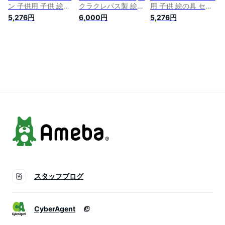
ン 子供用 子供 絵の
クラクレパス製 絵の
用 子供 絵の具 セッ
具 セット 小学生 サ
具セット付き) DOGS
ト 小学生 サクラク
5,276円
6,000円
5,276円
クラクレパス 水彩セ
子供用 子供 絵の具
レパス 水彩セット
ット 画材セット 小
セット 小学生 サク
画材セット 小学校
学校 かわいい コン
ラクレパス 水彩セッ
かわいい コンパクト
パクト
ト 画材セット 小学
サクラ 男の子
校 かわいい コンパ
クト サクラ 女の子
小学校
スタッフブログ
CyberAgent