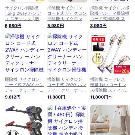
サイクロン掃除機
掃除機 サイクロン
掃除機 サイクロン掃
1.2kg 2way ハンデ
コード式 サイクロン
除機 ハンディ掃除機
ィ スティック | 吸引
掃除機 サイクロン式
コード式掃除機 ステ
力 軽量 静音 クリー
掃除機 2way
ィック型 ハンデイ型
6,980円
5,980円
3,980円
ナー サイクロン サ
18000pa ハンディ
2Way 超強力吸引力
イクロン式 サイクロ
スティック 一人暮ら
ハンディ掃除機
ン式掃除機 スティッ
し ハンディクリーナ
16000Pa 2WAY 軽量
ク掃除機 スティック
ー 水洗い 静音 軽量
スティッククリーナ
クリーナー 掃除機
スタンド そうじき
ー 5M コード式 水洗
収納 スタンド 一人
新生活 軽い 軽量 吸
い スティック掃除機
暮らし コード式 そ
引力 強力 クリーナ
うじき サイクロンク
ー
リーナー コード付き
コードあり
掃除機 サイクロン
掃除機 サイクロン
掃除機 コードレス
コード式 2WAY ハン
コード式 2WAY ハン
軽量 軽い コードレ
ディー クリーナー
ディー クリーナー
ス掃除機 スティック
ハンディクリーナー
ハンディクリーナー
クリーナー サイクロ
9,612円
11,880円
11,800円〜
サイクロン掃除機 ス
サイクロン掃除機 ス
ン サイクロン掃除機
ティック 一人暮らし
ティック 一人暮らし
ハンディ スティック
サイクロン式 スティ
サイクロン式 スティ
SY-089 | コンパクト
ッククリーナー 新生
ッククリーナー 新生
クリーナー ハンディ
活 軽量 軽い 白 強力
活 軽量 軽い 白 強力
クリーナー コードレ
吸引 軽量 静音 e-
吸引 軽量 静音 fu-e-
スサイクロン掃除機
00002
0002
サイクロンクリーナ