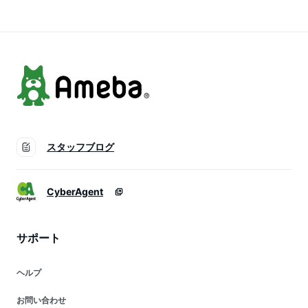
ィック 一人暮らし
ーナー 新生活 軽量
ハンディークリーナ
軽い 白 強力吸引 軽
ー サイクロン式 サ
量 静音 e-00002
イクロン式掃除機 新
生活
スタッフブログ
CyberAgent
サポート
ヘルプ
お問い合わせ