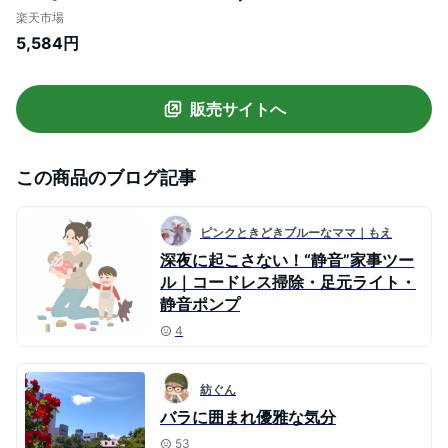
静音 強力 クリーナー サイクロン サイクロ
楽天市場
ン式 サイクロン式掃除機 スティック ステ
5,584円
ィッククリーナー コード式サイクロン掃除
機 コード式スティック掃除機 コード式ス
ティッククリーナー
販売サイトへ
この商品のブログ記事
ピンクときどきブルーなママ｜もえ
深夜に起こさない！“静音”家事ツー
ル｜コードレス掃除・足元ライト・
静音ポンプ
4
紡ぐん
バラに囲まれ優雅な気分
53