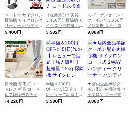
ー スティック掃除機
静音 静か 水洗い 吸
引力
ベルト付 サイクロン
【在庫処分＊実質
＼バーゲンセール！
掃除機 サイクロンク
3,480円】掃除機 サ
クーポンで3,956円
リーナー ハンディ
イクロン掃除機 ハン
／掃除機 サイクロン
掃除機 敬老の日 サ
ディ掃除機 超強力吸
コード式 2WAY ハン
5,400円
3,582円
9,889円
イクロン サイクロン
引力 コード式掃除機
ディー クリーナー
式掃除機 紙パック不
スティック型 ハンデ
ハンディクリーナー
要 2WAY 水洗い 軽量
イ型 2Wayハンディ
サイクロン掃除機 ス
吸引力 スティック
掃除機 16000Pa
ティック 一人暮らし
クリーナー ハンディ
2WAY 軽量 スティッ
サイクロン式 スティ
クリーナー
ククリーナー 5M コ
ッククリーナー 新生
ード式 水洗い ステ
活 軽量 軽い 白 強力
ィック掃除機 母の日
吸引 軽量 静音
ギフト
掃除機 充電式 コー
半額＆200円
★店内全品半額クー
ドレス 軽量 コード
OFF≪15(日)迄≫ 【
ポン配布★掃除機 サ
レス掃除機スティッ
レビューで話題！強
イクロン コード式
ク クリーナー ステ
力吸引 】 超軽量
2WAY ハンディー ク
14,220円
3,580円
6,880円
ィッククリーナー 吸
1.5kg 掃除機 サイク
リーナー ハンディク
引力の強い掃除機 サ
ロン 3way コード式
リーナー サイクロン
イクロンスティック
吸引力 ハンディ サ
掃除機 スティック
クリーナー
イクロン掃除機 水洗
一人暮らし サイクロ
い 軽量 ゼニス ステ
ン式 スティッククリ