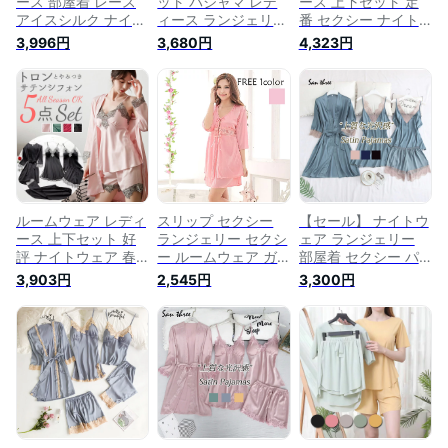
ース 部屋着 レース
ット パジャマ レデ
ース 上下セット 定
アイスシルク ナイト
ィース ランジェリー
番 セクシー ナイト
ガウン ロングパンツ
サテン ナイトウェア
ウェア 春 冬 夏 秋 可
3,996円
3,680円
4,323円
5点セット パジャマ
パッド付き キャミソ
愛い ショートパンツ
キャミソール ワンピ
ール ショートパンツ
セット かわいい ル
ース ショートパンツ
上下セット パンツ
ームウエア キャミソ
サテンタッチ カップ
ワンピース ガウンセ
ール カップ付き レ
付き ランジェリー 5
ット レース セクシ
ース ネグリジェ 部
点セット ナイトウェ
ー ナイトガウン ロ
屋着 セットアップ 5
ア セット Vネック 上
ングガウン 可愛い
点セット パジャマ
下セット 夏
部屋着 San three
寝巻き おしゃれ パ
ンツ ナイトガウン
ルームウェア レディ
スリップ セクシー
【セール】 ナイトウ
ース 上下セット 好
ランジェリー セクシ
ェア ランジェリー
評 ナイトウェア 春
ー ルームウェア ガ
部屋着 セクシー パ
冬 夏 秋 セクシー 可
ウン かわいい 上下
ジャマ セット 上下
3,903円
2,545円
3,300円
愛い ショートパンツ
セット ワンピース
おしゃれ ルームウェ
セット かわいい ル
サテン キャミソール
ア ナイトウェア ナ
ームウエア キャミソ
レース sexy lingerie
イトガウン レディー
ール カップ付き レ
ナイトガウン 2点セ
ス キャミソール パ
ース ネグリジェ 部
ット ピンク ナイト
ンツ 可愛い 寝間着
屋着 セットアップ 5
ウェア パジャマ レ
女性用 サテン 送料
点セット パジャマ
ディース 春 夏 秋冬
無料
寝巻き おしゃれ パ
ンツ ナイトガウン