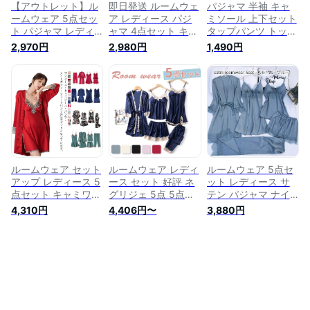
【アウトレット】ル
即日発送 ルームウェ
パジャマ 半袖 キャ
ームウェア 5点セッ
ア レディース パジ
ミソール 上下セット
ト パジャマ レディ
ャマ 4点セット キャ
タップパンツ トップ
ース ナイトウェア
ミソール ショートパ
＆ショートパンツセ
2,970円
2,980円
1,490円
上下セット ナイトガ
ンツ ワンピース ナ
ット 婦人服 肌着 部
ウン キャミソール
イトガウン ベビード
屋着 リブ 柔らかい
ショートパンツ パン
ール セクシー ラン
おしゃれ 大人用 か
ツ ワンピ—ス ベビ
ジェリ— ナイトウェ
わいい 無地 短パン
ードール パッド付き
ア 長袖 ズボン パン
寝巻 ルームウェア
部屋着 サテン セク
ツ 上下 セット 可愛
夏 ナイトウェア ナ
シー 可愛い お洒落
い 部屋着 寝巻着 サ
イトガウン セクシー
オールシーズン
テン M L XL 送料無
ランジェリー 下着
［Santhree］
料
ネグリジェ 女の子
レディース
ルームウェア セット
ルームウェア レディ
ルームウェア 5点セ
アップ レディース 5
ース セット 好評 ネ
ット レディース サ
点セット キャミワン
グリジェ 5点 5点セ
テン パジャマ ナイ
ピース キャミソール
ット ナイトウェア
トウェア パッド付き
4,310円
4,406円〜
3,880円
ナイトガウン ショー
サテン 上下セット
キャミソール ショー
トパンツ ズボン パ
ガウン キャミソール
トパンツ パンツ ワ
ジャマ 寝巻き 部屋
ショートパンツ パン
ンピース ナイトガウ
着 サテン パッド付
ツ ワンピース カッ
ン レース セクシー
き 春 夏 秋 フェミニ
プ付き おしゃれ お
可愛い 高見え 4色 M
ン セクシー
洒落 かわいい 可愛
L XL 送料無料 ［San
い 部屋着 パジャマ
three］
レディースファッシ