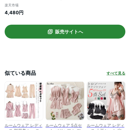
ト パジャマ キャミソール ナイトガウン シ
楽天市場
ョートパンツ ロングパンツ ワンピース ラ
4,480円
ンジェリー セット ナイトウェア レース V
ネック 上下セット セクシー かわいい
販売サイトへ
似ている商品
すべて見る
ルームウェア レディ
ルームウェア 5点セ
ルームウェア レディ