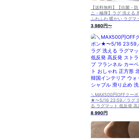
【送料無料】【抗菌・防
ニ・極厚】ラグ 洗える 
ふわふわ 暖かい ラグマ
2畳 3畳 1.5畳 ホットカ
3,980円〜
ット 床 暖房 対応 こたつ
グ 低反発 滑り止め付き 
ールシーズン 秋 冬 洗え
ラグ おしゃれ 北欧 カー
ット 絨毯 一人暮らし
＼MAX500円OFFクー
★〜5/16 23:59／ラグ
る ラグマット 低反発 高
発 ストライプ フランネ
8,990円
カーペット おしゃれ 正
北欧 韓国インテリア ウ
シャブル 滑り止め 洗え
グ 送料無料 春 夏 ≪タ