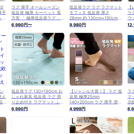
ダ
ラグ 厚手 オールシーズン
低反発ラグ ラグ ラグマット
【
厚手
低反発 極厚 カーペット 長
モフィネ 低反発 厚さ
ラ
ット
方形 「 極厚低反発ラグ 」
28mm 約 130cm×190cm
ウ
ーペ
【FRE】選べる4サイズ
長方形 床暖房 ホットカーペ
欧
6,990円〜
9,980円
12
 ラ
140×200cm〜200×300cm
ット 対応 可 滑り止め付き
ッ
オ
正方形 長方形 ラグマット
オールシーズン カーペット
19
る
おしゃれ 撥水 滑り止め ふ
絨毯 マット センターラグ
長
ペ
かふか 北欧 韓国 こたつ敷
極厚 厚手 厚め 防音 遮音 お
グ
き布団
しゃれ 北欧 インテリア 西
ン
海岸 [T100-130x190]
ポン
低反発ラグ 130×190cm お
【ジャンル大賞！】 ラグ 低
ラグ
 洗え
しゃれ家具 低反発 ラグ 滑
反発 極厚25mm
マ
反
り止め付き ラグマット ふわ
140×200cm ラグ 厚手 滑り
北
ル
ふわ もちもち 絨毯 じゅう
止め ラグマット カーペット
低
6,990円
4,999円
6,
方形
たん ホットカーペット リビ
1.5畳 ホットカーペット対応
ー
ォッ
ング おしゃれ 秋冬用 春夏
リビング 春 夏 フリーリー
た
るラ
用 厚手 ホットカーペット対
赤
ルト
応 撥水 防ダニ 抗菌 北欧 か
り