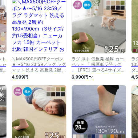
イン
ンテリア 赤ちゃん 遮音 送
ん 遮音 防音 絨毯 じゅうた
ル
料
料無料 春 夏 オールシーズ
ん 送料無料
料
ン
ン リビング こたつ敷
13
1.
ット
＼MAX500円OFFクーポン
ラグ 厚手 低反発 極厚 カー
ラグ
しゃ
★〜5/16 23:59／ラグ ラグ
ペット 「 極厚低反発ラグ
13
層
マット 洗える 高反発 2層 約
」【FRE】選べる4サイズ
ダ
130×190cm（Sサイズ/約
140×200cm〜200×300cm
秋
4,999円
6,990円〜
4,
約2
1.5畳相当）ニューカフカ
正方形 長方形 ラグマット
発
ん
1.5帖 カーペット 北欧 韓国
おしゃれ 撥水 滑り止め ふ
カ
ん
インテリア おしゃれ 遮音性
かふか 北欧 韓国 こたつ敷
フ
厚手 グレー 子供 赤ちゃん
き布団 オールシーズン
A7
ペット 滑り止め 防音性 春
夏 こたつ敷 送料無料