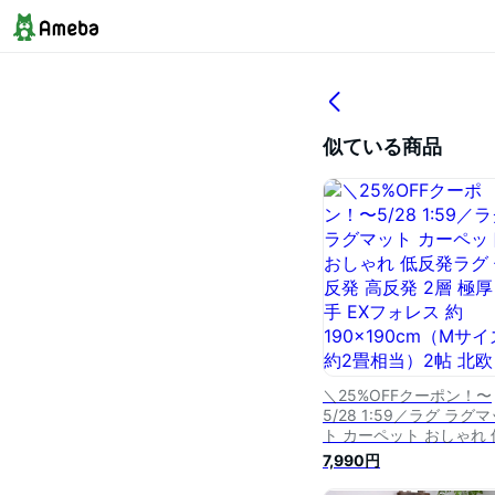
似ている商品
＼25%OFFクーポン！〜
5/28 1:59／ラグ ラグ
ト カーペット おしゃれ 
反発ラグ 低反発 高反発 
7,990円
極厚 厚手 EXフォレス 約
190×190cm（Mサイズ/