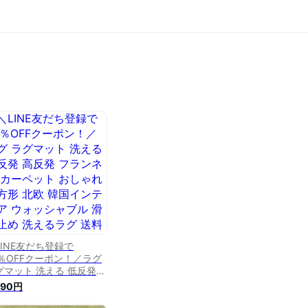
LINE友だち登録で
0％OFFクーポン！／ラグ
グマット 洗える 低反発
反発 フランネル カーペッ
590円
 おしゃれ 長方形 北欧 韓
インテリア ウォッシャブ