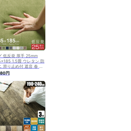
 滑り止め 洗えるラグ 送
無料 春 夏 ≪タルト 約
0×190cm（Sサイズ/約
5畳相当）≫ 1.5帖
 低反発 厚手 25mm
5×185 1.5畳 ウレタン 防
ニ 滑り止め付 遮音 春 夏
 冬 オールシーズン 低反
580円
ラグ マット ラグマット
ーペット ラグカーペット
ランネル 絨毯 リビング
10