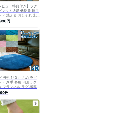
レビュー特典付き】ラグ
グマット 3畳 低反発 厚手
ッド 洗える おしゃれ 北
 秋用 じゅうたん カーペ
,990円
ト 絨毯 三畳 木目調
0×240 オールシーズン
方形 アンティーク 秋用ラ
 極厚 低反発ラグ ウレタ
 三畳ラグ はっ水
 円形 140 小さめ ラグ
ット 厚手 冬用 円形ラグ
欧 フランネル ラグ 極厚
反発ラグ センターラグ カ
690円
ペット こたつ 下敷き こ
つ敷 じゅうたん ふかふか
ちゃん おしゃれ 絨毯 滑
止め付 ホットカーペット