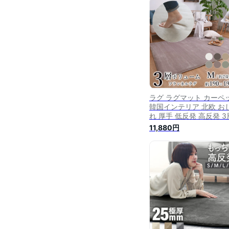
畳相当）2帖 北欧 韓国
テリア 赤ちゃん 遮音 送
無料 春 夏 オールシーズ
リビング こたつ敷
ラグ ラグマット カーペ
韓国インテリア 北欧 お
れ 厚手 低反発 高反発 3
フランネルラグ 約
11,880円
190×190cm（Mサイズ/
畳相当) LM-102 赤ちゃ
遮音 防音 絨毯 じゅうた
送料無料