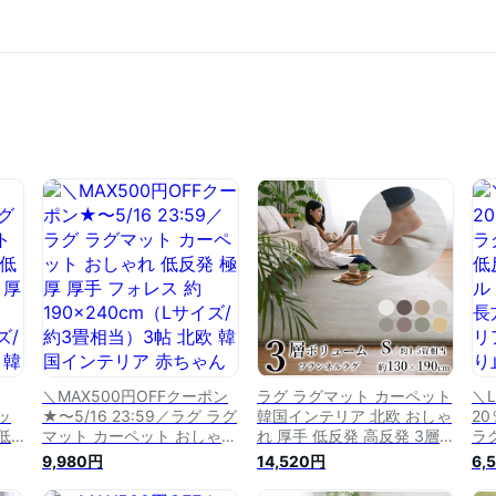
＼MAX500円OFFクーポン
ラグ ラグマット カーペット
＼
マッ
★〜5/16 23:59／ラグ ラグ
韓国インテリア 北欧 おしゃ
2
低
マット カーペット おしゃれ
れ 厚手 低反発 高反発 3層
ラ
2層
低反発 極厚 厚手 フォレス
フランネルラグ 約
高
9,980円
14,520円
6,
約190×240cm（Lサイズ/約
130×190cm（Sサイズ/約
ト
約2
3畳相当）3帖 北欧 韓国イ
1.5畳相当) LM-102 赤ちゃ
国