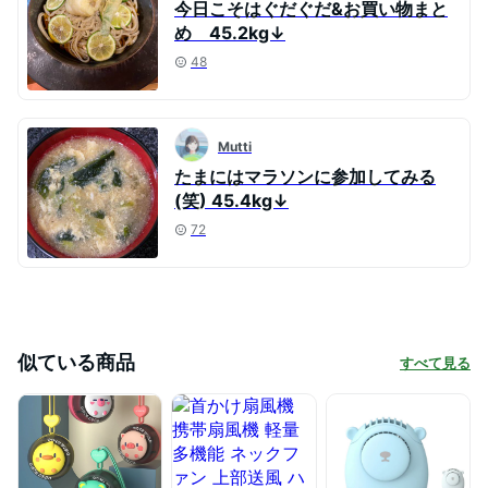
今日こそはぐだぐだ&お買い物まと
め 45.2kg↓
48
Mutti
たまにはマラソンに参加してみる
(笑) 45.4kg↓
72
似ている商品
すべて見る