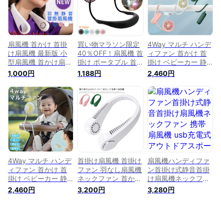
スタイリッシュ 持ち
機 持ち運び 充電式
充電式 小型 カメラ
運び 携帯扇風機
充電 小型 ハンディ
型 2022年 手持ち扇
USB充電式 静音
扇風機
風機
扇風機 首かけ 首掛
買い物マラソン限定
4Way マルチ ハンデ
け扇風機 最新版 小
40％OFF！扇風機 首
ィファン 首かけ 首
型扇風機 首かけ扇風
掛け ポータブル 首
掛け ベビーカー 静
機 羽なし 首掛け扇
かけ 7枚羽根 連続駆
音 携帯扇風機 ハン
1,000円
1,188円
2,460円
風機 羽なし 首かけ
動 軽量 360°3段階
ディ扇風機 小型扇風
扇風機 静音 ネック
風量調節 ハンディ
機 充電式 ポータブ
ファン扇風機 ハンズ
ハンズフリー 首かけ
ル扇風機 ハンズフリ
フリー ポータブル扇
扇風機 首掛け扇風機
ーファン 卓上 軽量
風機 ハンディファン
ネックファン ポータ
長時間 dcモーター
USB充電式 熱中症対
ブル扇風機 ハンディ
usb 熱中症対策 持ち
策 グッズ マスク
ファン スタイリッシ
運び 風量 防災
ュ 持ち運び 携帯扇
風機 USB充電式 静
音
4Way マルチ ハンデ
首掛け扇風機 首掛け
扇風機ハンディファ
ィファン 首かけ 首
ファン 羽なし扇風機
ン首掛け式静音首掛
掛け ベビーカー 静
ネックファン 首かけ
け扇風機ネックファ
音 携帯扇風機 ハン
ファン ハンディファ
ン 携帯扇風機 usb充
2,460円
3,200円
3,280円
ディ扇風機 小型扇風
ン USB充電式 携帯
電式アウトドアスポ
機 充電式 ポータブ
扇風機 ネッククーラ
ーツ観戦旅行 自宅
ル扇風機 ハンズフリ
ー ネックバンドファ
USBミニ扇風機羽根