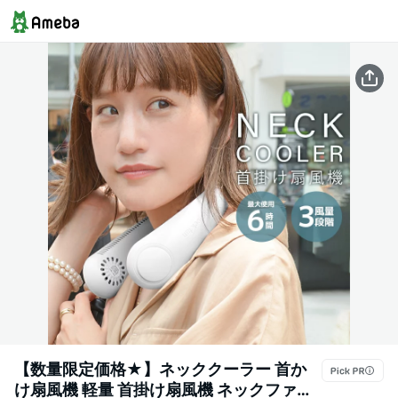
【数量限定価格★】ネッククーラー 首か
け扇風機 軽量 首掛け扇風機 ネックファン