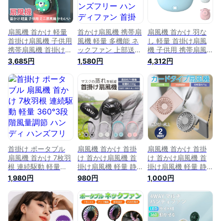
扇風機 首かけ 軽量
首かけ扇風機 携帯扇
扇風機 首かけ 羽な
首掛け扇風機 子供用
風機 軽量 多機能 ネ
し 軽量 首掛け扇風
携帯扇風機 首掛け
ックファン 上部送風
機 子供用 携帯扇風
usb充電式 ハンディ
ハンズフリー ハンデ
機 腰ベルトファン
3,685円
1,580円
4,312円
扇風機 小型 静音 ミ
ィファン 首掛け扇風
卓上両用 スタンド機
ニ扇風機 首掛けファ
機 静音 卓上 ハンデ
能 usb充電式 ハンデ
ン ネックファン ポ
ィ 腰掛け扇風機 ポ
ィ扇風機 小型 静音
ータブルファン ハン
ータブル 3段階風量
ミニ扇風機 首掛けフ
ズフリー扇風機 ネッ
調整 ミニ 首掛けフ
ァン ネックファン
ククーラー クール
ァン クーラー usb充
ポータブルファン ハ
冷感 大風量 持ち運
電式 熱中症対策 プ
ンズフリー扇風機 ネ
び 蒸れ対策 熱中症
レゼント 自宅 オフ
ッククーラー 会社
対策 3段階風量調整
ィス
学校 子供 熱中症対
策 3段階風量
首掛け ポータブル
扇風機 首かけ 首掛
扇風機 首かけ 首掛
扇風機 首かけ 7枚羽
け 首かけ扇風機 首
け 首かけ扇風機 首
根 連続駆動 軽量
掛け扇風機 軽量 静
掛け扇風機 軽量 静
360°3段階風量調節
音 ヘッドホン型扇風
音 携帯 卓上扇風機
1,980円
980円
1,000円
ハンディ ハンズフリ
機 ネックファン ポ
ネックファン ポータ
ー 首かけ扇風機 首
ータブル ポータブル
ブル ポータブルファ
掛け扇風機 ネックフ
ファン ハンズフリー
ン ハンディファン
ァン ポータブル扇風
ハンディ 手持ち扇風
ハンズフリー ハンデ
機 ハンディファン
機 2022年 ミニ扇風
ィ usb コードレス