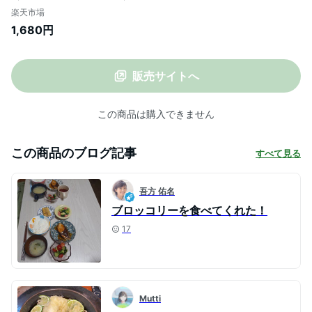
携帯扇風機 ハンディファン 首掛け ミニ扇
楽天市場
風機 ポータブル ファン ハンディ USB 充電
1,680円
式 風量三段階調節 ハンズフリーファン 持
ち運び 軽量 熱中症対策 送料無料
販売サイトへ
この商品は購入できません
この商品のブログ記事
すべて見る
吾方 佑名
ブロッコリーを食べてくれた！
17
Mutti