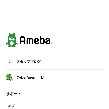
ーファン 卓上 軽量
ン ネック扇風機 360
なし首掛け扇風機軽
長時間 dcモーター
度冷却 送風 ハンズ
量旅行ファン 熱中症
usb 熱中症対策 持ち
フリーファン 冷感
暑さ対策 超強風ネッ
運び 風量 防災
ポータブルファン 暑
ククーラー
さ対策 夏 オフィス
アウトドア 旅行 熱
中症対策
スタッフブログ
CyberAgent
サポート
ヘルプ