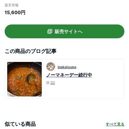
ィオン ジップアラウンド ブラック
楽天市場
15,600円
販売サイトへ
この商品のブログ記事
inakatsupe
ノーマネーデー続行中
30
似ている商品
すべて見る