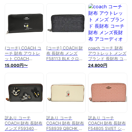
(コーチ) COACH コ
[コーチ] COACH 財
coach コーチ 財布
ーチ 財布 アウトレ
布 長財布 メンズ
アウトレット メンズ
ット COACH
F58113 BLK クロス
ブランド 長財布 コ
F53773 SV/BK
グレイン レザー シ
ーチ財布 メンズ長財
15,000円〜
24,800円
SNOOPY スヌーピ
グネチャー アコーデ
布 アコーディオン
ー アコーディオンジ
ィオン ジップアラウ
アラウンドジップ ク
ップ カーフレザー
ンド ファスナー ブ
ロスグレイン レザー
ウォレット 長財布
ラック〔並行輸入
クロスグレインレザ
ブラック [並行輸入
品〕
ー ウォレット レザ
品]
ーウォレット ブラン
ド財布 ブランド財布
メンズ コーチ メン
ズ長財布 F58107 ネ
イビー
訳あり コーチ
訳あり コーチ
訳あり コーチ
COACH 財布 長財布
COACH 財布 長財布
COACH 財布 長財布
メンズ F59340
F58939 QBCHK デ
F54805 SV/ET シグ