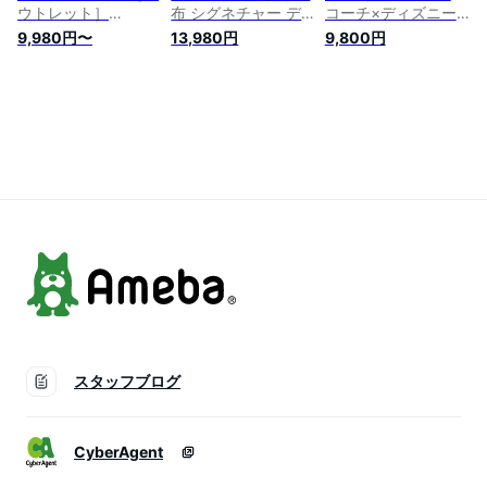
ウトレット］
布 シグネチャー デ
コーチ×ディズニー
【F53769】デニム
ニム スモール ジッ
コラボ ミッキーマウ
9,980円〜
13,980円
9,800円
レザー アコーディオ
プ アラウンド ウォ
ス パッチワーク ア
ン ジップアラウンド
レット CP431
コーディオン ジップ
長財布 ミッドナイト
SV/BK ブラック
アラウンド F59340
ブルー [並行輸入品]
WWW
アウトレット [並行
輸入品]
スタッフブログ
CyberAgent