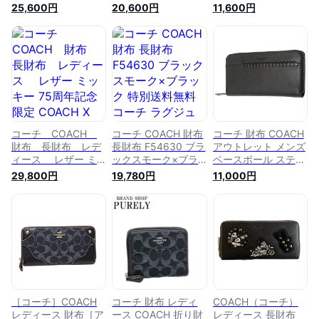
QB/M2 ディズニー
ィズニー ミッキーマ
ネチャー デボスド
25,600円
20,600円
11,600円
ミッキーマウス コラ
ウス コラボ レザー
パテント アコーディ
ボ パッチ レザー ア
アコーディオン ジッ
オン ジップアラウン
コーディオン ジップ
プアラウンド チョー
ド ペタル
アラウンド ブラック
ク
コーチ COACH
コーチ COACH 財布
コーチ 財布 COACH
財布 長財布 レデ
長財布 F54630 ブラ
アウトレット メンズ
ィース レザー ミ
ックスモーク×ブラ
ベースボール ステッ
ッキー 75周年記念限
ック 特別送料無料
チ レザー アコーデ
29,800円
19,780円
11,000円
定 COACH X
コーチ ラグジュアリ
ィオン ジップ アラ
DISNEY アコーディ
ー シグネチャー
ウンド / 長財布
オンジップ アラウン
PVC レザー アコー
F21369 BLK [並行輸
ド グラブタン ディ
ディオン ジップ ア
入品]
ズニー ミッキーマウ
ラウンド アウトレッ
ス
トレディース ブラン
ド 通販
［コーチ］COACH
コーチ 財布 レディ
COACH（コーチ）
レディース 財布［ア
ース COACH 折り財
レディース 長財布