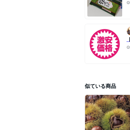
似ている商品