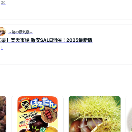
30
～渚の蜃気楼～
【栗】楽天市場 激安SALE開催！2025最新版
1