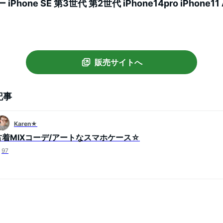
バー iPhone SE 第3世代 第2世代 iPhone14pro iPhone11
ense6 sense7 iphoneケース 韓国 galaxy a53 s23 s22 x
ル8 1140
販売サイトへ
記事
Karen★
古着MIXコーデ/アートなスマホケース☆
97