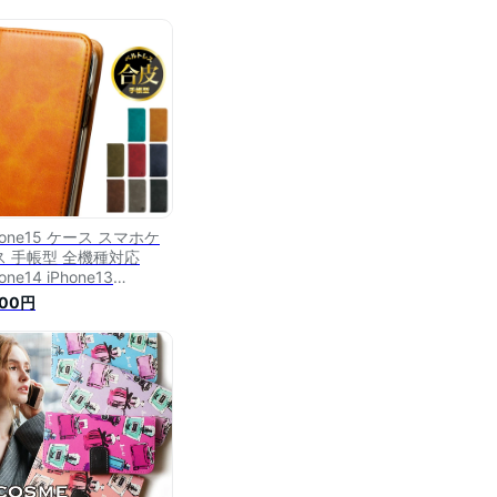
hone15 ケース スマホケ
ス 手帳型 全機種対応
one14 iPhone13
one12 mini pro Max カ
000円
 iPhone SE 第3世代 第2
 iPhone14pro iPhone11
UOS sense8 wish 2
nse6 sense7 iphoneケー
韓国 galaxy a53 s23
2 xperia 10 iv v グーグル
セル8 1