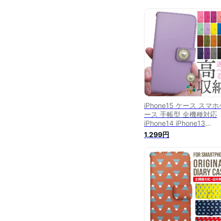
iPhone15 ケース スマ
ース 手帳型 全機種対応
iPhone14 iPhone13
iPhone12 mini pro Max
1,299円
バー iPhone SE 第3世代
世代 iPhone14pro iPhon
AQUOS sense8 wish 2
sense6 sense7 iphon
ス 韓国 galaxy a53 s23
s22 xperia 10 iv v グ
ピクセル8 2014