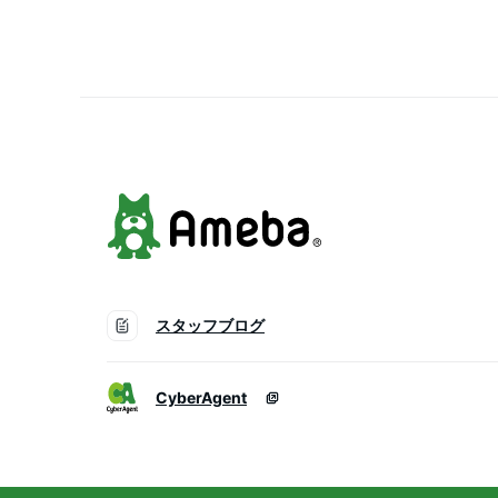
sense8 sense7 iphon
ス 韓国 galaxy a55 s23
s24 xperia 10 vi iv goog
pixel 8 416
スタッフブログ
CyberAgent