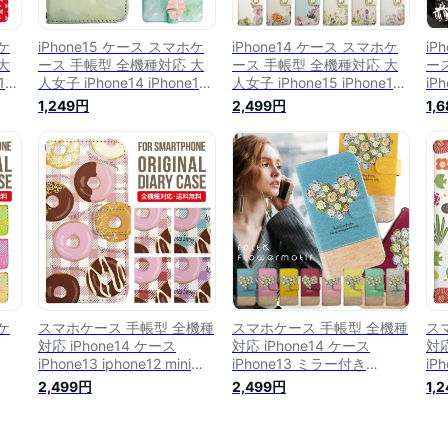
ホケ
iPhone15 ケース スマホケ
iPhone14 ケース スマホケ
iP
大
ース 手帳型 全機種対応 大
ース 手帳型 全機種対応 大
ー
13
人女子 iPhone14 iPhone13
人女子 iPhone15 iPhone13
iPh
 カ
iPhone12 mini pro Max カ
iPhone12 mini pro Max カ
iPh
1,249円
2,499円
1,
 第2
バー iPhone SE 第3世代 第2
バー iPhone SE 第3世代 第2
バー
e11
世代 iPhone14pro iPhone11
世代 iPhone14pro iPhone11
世代
AQUOS wish 2 sense6
AQUOS wish 2 sense6
AQ
韓国
sense7 iphoneケース 韓国
sense7 iphoneケース 韓国
se
ria
galaxy a53 s23 s22 xperia
galaxy a53 s23 s22 xperia
ス 
10 1 iv v 4305
10 1 iv v 5988
s24
pix
ホケ
スマホケース 手帳型 全機種
スマホケース 手帳型 全機種
ス
対応 iPhone14 ケース
対応 iPhone14 ケース
対応
iPhone13 iphone12 mini
iPhone13 ミラー付き
iPh
 カ
pro Max カバー iPhone SE
iphone12 mini pro Max カ
pr
2,499円
2,499円
1,
 第2
第3世代 第2世代 iPhone 11
バー iPhone SE 第3世代 第2
第3
e11
iPhone8 AQUOS wish
世代 iPhone 11 iPhone8
iP
sense7 plus sense6
AQUOS wish sense7
sen