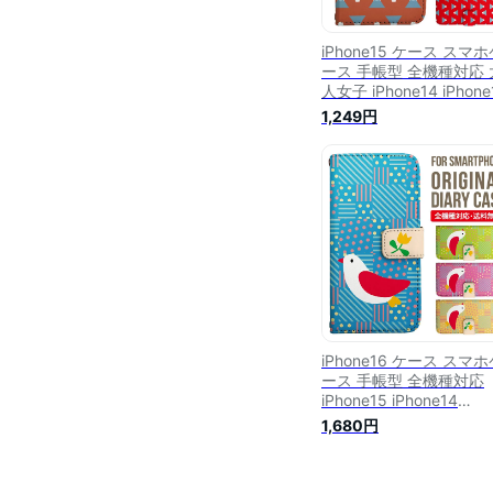
iPhone15 ケース スマ
ース 手帳型 全機種対応 
人女子 iPhone14 iPhone
iPhone12 mini pro Max
1,249円
バー iPhone SE 第3世代
世代 iPhone14pro iPhon
AQUOS wish 2 sense6
sense7 iphoneケース 
galaxy a53 s23 s22 xpe
10 1 iv v 3503
iPhone16 ケース スマ
ース 手帳型 全機種対応
iPhone15 iPhone14
iPhone13 mini pro Max
1,680円
バー iPhone SE 第3世代
世代 iPhone14pro iPhon
AQUOS sense8 wish 4