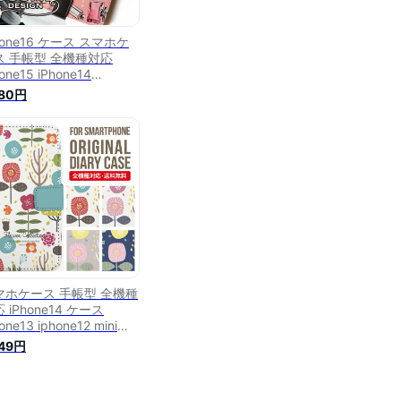
hone16 ケース スマホケ
ス 手帳型 全機種対応
one15 iPhone14
one13 mini pro Max カ
680円
 iPhone SE 第3世代 第2
 iPhone14pro iPhone11
UOS sense8 wish 4
nse8 sense7 iphoneケー
韓国 galaxy a55 s23
 xperia 10 vi iv google
el 8 402
マホケース 手帳型 全機種
 iPhone14 ケース
one13 iphone12 mini
o Max カバー iPhone SE
249円
世代 第2世代 iPhone 11
hone8 AQUOS wish
se7 plus sense6