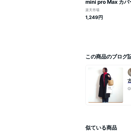
mini pro Max カ
sense8 wish 2 s
楽天市場
iv v グーグルピクセ
1,249円
この商品のブログ
似ている商品