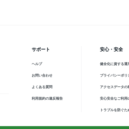
eケー
sense4 lite sense5g
sense6 sense4 lite
sen
sense3 Galaxy S22 S23
sense5g sense3 Galaxy
se
le
A53 xperia 10 iii 5 IV
S22 S23 A53 xperia 10 iii 5
A53
iphoneケース アンドロイド
IV iphoneケース 5796
ip
180
57
サポート
安心・安全
ヘルプ
健全化に資する運
お問い合わせ
プライバシーポリ
よくある質問
アクセスデータの
利用規約の違反報告
安心安全なご利用
トラブルを防ぐた