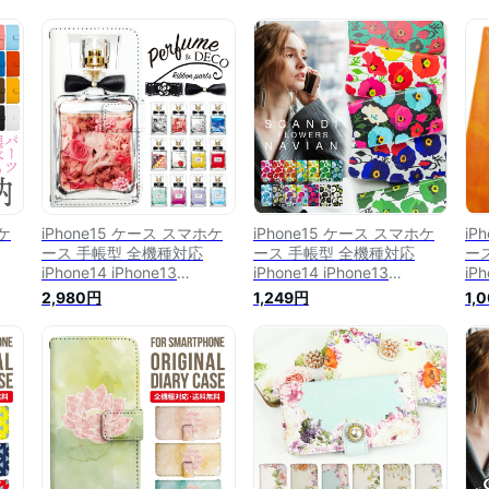
ホケ
iPhone15 ケース スマホケ
iPhone15 ケース スマホケ
iP
ース 手帳型 全機種対応
ース 手帳型 全機種対応
ー
iPhone14 iPhone13
iPhone14 iPhone13
iPh
 カ
iPhone12 mini pro Max カ
iPhone12 mini pro Max 母
iPh
2,980円
1,249円
1,
 第2
バー iPhone SE 第3世代 第2
の日 iPhone SE 第3世代 第2
バー
e11
世代 iPhone14pro iPhone11
世代 iPhone14pro iPhone11
世代
AQUOS sense8 wish 2
AQUOS sense8 wish 2
AQ
eケー
sense6 sense7 iphoneケー
sense6 sense7 iphoneケー
se
ス 韓国 galaxy a53 s23
ス 韓国 galaxy a53 s23
ス 
ーグル
s22 xperia 10 iv v グーグル
s22 xperia 10 iv v グーグル
s2
ピクセル8 4
ピクセル8 2
ピク