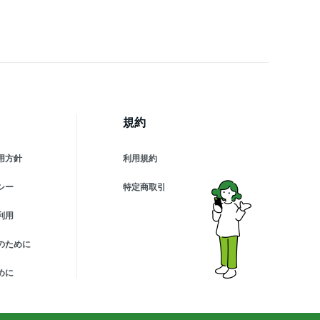
se4 lite sense5g
nse3 Galaxy S22 S23
 xperia 10 iii 5 IV
honeケース アンドロイド
59
規約
用方針
利用規約
シー
特定商取引
利用
のために
めに