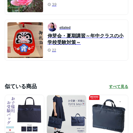
39
elialed
伸芽会・夏期講習～年中クラスの小
学校受験対策～
22
似ている商品
すべて見る