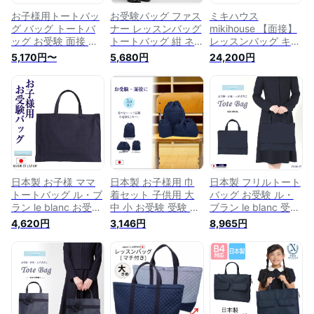
お子様用トートバッ
お受験バッグ ファス
ミキハウス
グ バッグ トートバ
ナー レッスンバッグ
mikihouse 【面接】
ッグ お受験 面接 学
トートバッグ 紺 ネ
レッスンバッグ キッ
校説明会 学校訪問
イビー ナイロン製
ズ かばん お受験 幼
5,170円〜
5,680円
24,200円
お稽古 レッスン 女
撥水 絵本バッグ ポ
稚園 保育園 通園 小
の子 男の子 リボン
ケット付き お受験
学校 通学 子供用 フ
フラワー 電車 紺 ネ
面接 お受験 レッス
ォーマル 習い事 バ
イビー お受験グッズ
ンバッグ入学祝い 入
ッグ 紺 学校訪問 幼
子供 子ども キッズ
園準備 大 幼稚園 小
稚園訪問 学校説明会
通園 通学 習い事 男
学校 上品 防水 学校
女兼用 レッスンバッ
訪問 女の子 男の子
グ 幼稚園 保育園 小
男女兼用 A4 幼稚園
学校 送料無料 tote-
受験 小学校受験 幼
02
児教室 JJ-004
日本製 お子様 ママ
日本製 お子様用 巾
日本製 フリルトート
トートバッグ ル・ブ
着セット 子供用 大
バッグ お受験 ル・
ラン le blanc お受験
中 小 お受験 受験 面
ブラン le blanc 受験
面接 学校説明会 学
接 面談 学校説明会
面接 面談 参観日 服
4,620円
3,146円
8,965円
校訪問 お稽古 レッ
説明会 スクール用品
装 学校行事 学校見
スン 女の子 男の子
幼稚園 小学校 保育
学 ネイビー 学校説
男女兼用 無地 紺 お
園 幼児 園児 小学生
明会 説明会 保護者
受験グッズ 通園 通
学校訪問 入学 入園
会 授業参観 学校訪
学 授業参観 説明会
男女兼用 男の子 女
問 通学 通園 送迎 幼
習い事 おけいこ レ
の子 女児 男児 キッ
稚園 小学校 保育園
ッスンバッグ 入園準
ズ 子ども 小物セッ
レディース ママ 子