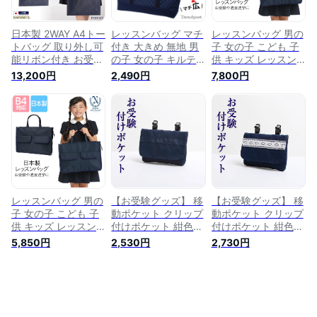
備 入学準備 送料無
ト 通園 通学 紺 ネイ
ども 高級 送料無料
料 TOTE-02M
ビー JF-114
tote-f
日本製 2WAY A4トー
レッスンバッグ マチ
レッスンバッグ 男の
トバッグ 取り外し可
付き 大きめ 無地 男
子 女の子 こども 子
能リボン付き お受験
の子 女の子 キルテ
供 キッズ レッスン
受験 面接 面談 参観
ィング 幼稚園 保育
バッグ 日本製 トー
13,200円
2,490円
7,800円
日 服装 学校行事 学
園 小学校 B4 A4 日
トバッグ スクールバ
校見学 ネイビー 学
本製 子供用 シンプ
ッグ サブバッグ お
校説明会 説明会 保
ル ネイビー 図工バ
けいこ ピアノ お受
護者会 授業参観 学
ッグ 習い事 通園 通
験 通園 通学 幼稚園
校訪問 通学 通園 送
学 お受験 面接 説明
学校 お稽古 習い事
迎 幼稚園 小学校 保
会 上品 トレンドポ
子供用 ポケット シ
育園 レディース メ
ート
ョルダー マチ付き
ンズ 男女兼用 ママ
おしゃれ かわいい
子ども 高級 送料無
紺 ネイビー SCH-
料 tote-01
BG004
レッスンバッグ 男の
【お受験グッズ】 移
【お受験グッズ】 移
子 女の子 こども 子
動ポケット クリップ
動ポケット クリップ
供 キッズ レッスン
付けポケット 紺色
付けポケット 紺色
バッグ 日本製 トー
女の子 男の子 お受
女の子 レース お受
5,850円
2,530円
2,730円
トバッグ スクールバ
験 面接 学校説明会
験 面接 学校説明会
ッグ サブバッグ お
学校訪問 紺 通園 通
学校訪問 紺 通園 通
けいこ ピアノ お受
学 キッズ 保育園 幼
学 キッズ 保育園 幼
験 通園 通学 幼稚園
稚園 小学校 清楚 上
稚園 小学校 清楚 上
学校 お稽古 習い事
品 マルチポケット
品 マルチポケット
子供用 ポケット シ
jp-216
jp-215