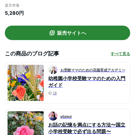
紺 ネイビー お受験 面接 学校説明会 学校訪
楽天市場
問 小学校 幼稚園 保育園 通園 通学 習い事
5,280円
おけいこバッグ キッズ 子供用 PVCバッキ
ング加工 日本製 JJ-004
販売サイトへ
この商品のブログ記事
すべて見る
お受験ママのための花脳育成アカデミー
幼稚園小学校受験ママのための入門
ガイド
18
elialed
お話の記憶を満点にする方法〜国立
小学校受験で必ず出る問題〜