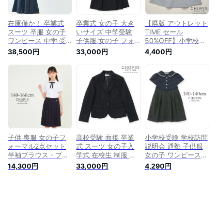
結婚式 発表会 冠婚
地 ブラック 黒 ネイ
学生 小学校 冠婚葬
葬祭 半袖 夏 紺 ネイ
ビー 紺 制服]
祭 結婚式 フォーマ
ビー 送料無料 新学
ル 長袖 紺 ネイビー]
在庫僅か！ 卒業式
卒業式 女の子 大き
【廃版 アウトレット
期]
スーツ 卒服 女の子
いサイズ 中学受験
TIME セール
ワンピース 中学 受
子供服 女の子 フォ
50%OFF】小学校受
験 面接 スーツ 女の
ーマル ウエスト切り
験 お受験 女の子 ワ
38,500円
33,000円
4,400円
子 ワンピース 中学
替えウールワンピー
ンピース 半袖 説明
受験 女子 服装 発表
ス 140 150 160
会 丸襟お花刺しゅう
会 結婚式 ブラック
170cm (8296-
ワンピース 100 110
ウォッチスーツセッ
2555) CHOPIN/ショ
120 130cm(8136-
ト 140 150 160
パン[ベーシックフォ
2320)CHOPIN/ショ
165cm (8371-2500)
ーマル ジュニア 中
パン[面接 子供服 通
CHOPIN/ショパン
学校 受験 喪服 礼服
塾 学校訪問 学校説
[中学受験 学校説明
ワンピース 冠婚葬祭
明会 服装 キッズ フ
会 服装 ジュニア フ
結婚式 発表会 入学
ォーマル 通学 冠婚
ォーマル］
式 卒業式 紺 ネイビ
葬祭 喪服 発表会 ] 法
子供 喪服 女の子フ
高校受験 面接 卒業
小学校受験 学校訪問
ー]
事
ォーマル2点セット
式 スーツ 女の子入
説明会 通塾 子供服
半袖ブラウス・プリ
学式 在校生 制服 大
女の子 ワンピース
ーツスカート 140
きいサイズ 中学 受
チェック柄 セーラー
14,300円
33,000円
4,290円
150 160cm(8291-
験 女の子 ウールジ
襟 半袖 ワンピース
2595) CHOPIN/ショ
ャケット 140 150
100 110 120 130
パン[キッズ ジュニ
160 170cm(8292-
140cm (8236-
ア 小学生 中学校 受
2552) CHOPIN/ショ
8353) CHOPIN/ショ
験 説明会 通学 制服
パン[中学受験 ブレ
パン [学校説明会 子
結婚式 発表会 冠婚
ザー 子供服 面接 学
ども服 フォーマル