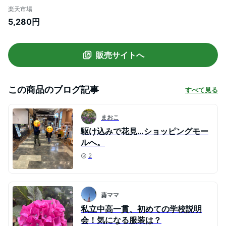
ンプル 女の子 子供服 フォーマル 喪服 子供
楽天市場
半袖 丸襟 ワンピース 140 150 160cm
5,280円
(8936-9500) CHOPIN/ショパン[中学受
験 学校説明会 服装 卒業式 夏 冠婚葬祭 結
婚式 法事 黒 ブラック 紺 ネイビー
販売サイトへ
この商品のブログ記事
すべて見る
まおこ
駆け込みで花見…ショッピングモー
ルへ。
2
葵ママ
私立中高一貫、初めての学校説明
会！気になる服装は？