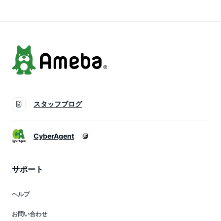
葬祭 法事 葬式 合唱
校 冠婚葬祭 結婚式
キッズ お出かけ 結
コンクール 衣装 紺
発表会 入学式 紺 ネ
婚式 発表会 冠婚葬
黒 ネイビー ブラッ
イビー] 学校説明会
祭 お受験 夏 紺 ネイ
ク 制服]
服装
ビー 通学]
スタッフブログ
CyberAgent
サポート
ヘルプ
お問い合わせ