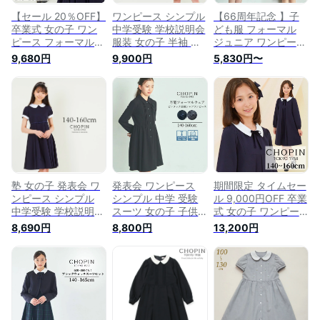
【セール 20％OFF】
ワンピース シンプル
【66周年記念 】子
卒業式 女の子 ワン
中学受験 学校説明会
ども服 フォーマル
ピース フォーマル
服装 女の子 半袖 子
ジュニア ワンピース
発表会 シンプル 学
供服 スモッキング刺
カットソー 女の子
9,680円
9,900円
5,830円〜
校説明会 服装【ジュ
しゅうワンピース
小学生 喪服 子供 半
ニア】3wayワンピ
140 150 160cm
袖 発表会 シンプル
ース 140 150
(8236-
学校説明会 服装 子
160cm (2376-7552)
2500)CHOPIN/ショ
供 長袖 フォーマル
CHOPIN blue/ショ
パン[発表会 子ども
フレアワンピース
パン ブルー [中学受
前開き 子ども服 フ
100 110 120 130
験 面接 子供服 スー
ォーマル キッズ ジ
140 150 160cm
ツ 子供 長袖 冠婚葬
ュニア 半袖 お出か
CHOPIN/ショパン
祭 結婚式 紺 ネイビ
け 結婚式 発表会 冠
[結婚式 冠婚葬祭 法
ー 通学]
婚葬祭 ネイビー 通
事 黒 紺 ブラック ネ
塾 女の子 発表会 ワ
発表会 ワンピース
期間限定 タイムセー
学] 法事
イビー
ンピース シンプル
シンプル 中学 受験
ル 9,000円OFF 卒業
中学受験 学校説明会
スーツ 女の子 子供
式 女の子 ワンピー
子供服 女の子 ワン
喪服 長袖 学校説明
ス 子供服 女の子 ワ
8,690円
8,800円
13,200円
ピース カフスワン
会 ピンタックシャツ
ンピース 【ジュニ
ピース 140 150
ワンピース 140 150
ア】フロントプリー
160cm (8236-
160cm(8893-2502)
ツワンピース 140
7503) CHOPIN/ショ
CHOPIN/ショパン
150 160cm (8376-
パン[通塾 子ども服
[ジュニア フォーマ
7502) CHOPIN/ショ
フォーマル キッズ
ル 卒業式 小学生 冠
パン [中学受験 学校
ジュニア お出かけ
婚葬祭 礼服 葬式 無
説明会 服装 子供 小