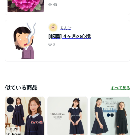
48
りんご
[転職] 4ヶ月の心境
6
似ている商品
すべて見る