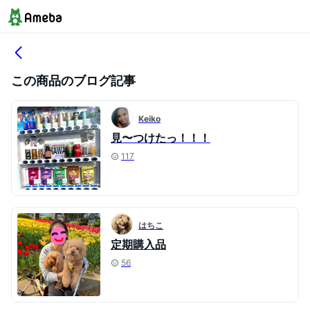
この商品のブログ記事
Keiko
見〜つけたっ！！！
117
はちこ
定期購入品
56