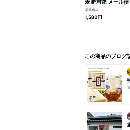
麦 野村屋 メール便
の日 お歳暮 プレゼ
楽天市場
1,580円
この商品のブログ