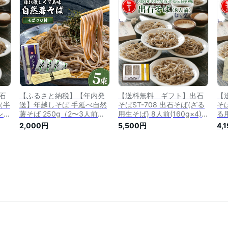
暮ギ
常陸秋そば お歳暮 お歳暮ギ
敬老の日
暮
日
フト 母の日 父の日 父の日
の
日ギ
ギフト 敬老の日 敬老の日ギ
フ
フト
ト
石
【ふるさと納税】【年内発
【送料無料 ギフト】出石
【
（半
送】年越しそば 手延べ自然
そばST-708 出石そば(ざる
そ
レー
薯そば 250g（2〜3人前）
用生そば) 8人前(160g×4)入
る
ば
蕎麦つゆセット / 蕎麦 ソバ
り ざるそば用つゆ
レ
2,000円
5,500円
4,
し
そば 乾麺 蕎麦年越し 年越
(100ml×4)付き ソバ 蕎麦 ざ
ば
ル
しそば 年末発送 麺 自然薯
るそば 年越しそば 兵庫県
し
 お
2000円 2000 / 南島原市 /
年末年始 グルメ 食べ物 御
ル
ゼ
川上製麺 [SCM020]
歳暮 御中元 お歳暮 お中元
お
の
お祝い プレゼント 贈答用
ゼ
敬老の日 母の日 父の日
の