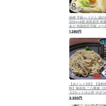
長崎 手延べ うどん 絹の
200g×4袋 南島原市 乾
あり 包装対応可能 メー
野村屋 送料無料 グルメ
1,280円
産直 ギフト 贈答品 お礼
老の日 ご挨拶 父の日 お
暮 お中元
【ポイント2倍】【送料
料】無添加 二八蕎麦《2
入2セット/4人前 そばつ
付》生蕎麦 国産 無添加 
3,350円
ちたて 蕎麦 そば 生そば
フト 二八蕎麦 年越しそ