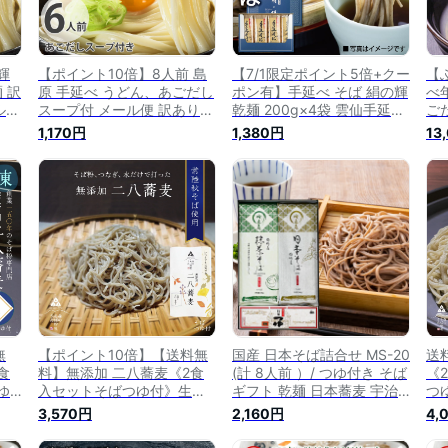
輝
【ポイント10倍】8人前 島
【7/1限定ポイント5倍+クー
【
麺 訳
原 手延べ うどん、あごだし
ポン有】手延べ そば 絹の輝
べ
ル便
スープ付 メール便 訳あり
乾麺 200g×4袋 雲仙手延べ
ごだ
食品
野村屋 送料無料 グルメ食品
そば 野村屋 送料無料 メー
麺
1,170円
1,380円
13
 敬
産直
ル便 グルメ食品 産直 年越
あ
歳
しそば ギフト プレゼント
/ 
贈答 お礼 お中元
[S
無
【ポイント10倍】【送料無
国産 日本そば詰合せ MS-20
送
食
料】無添加 二八蕎麦《2食
(計 8人前 ）/ つゆ付き そば
《
ゆ
入セットそばつゆ付》生蕎
ギフト 乾麺 日本蕎麦 宇治
つ
打
麦 国産 無添加 挽きたて 打
抹茶 蕎麦 詰合せ つゆ そば
挽
3,570円
2,160円
4,
 ギ
ちたて 蕎麦 そば 生そば ギ
茶蕎麦 包装 熨斗 のし 贈答
ば
ば
フト 二八蕎麦 年越しそば
お中元 お歳暮 年越し そば
年