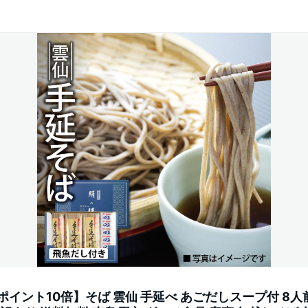
 ポイント10倍】そば 雲仙 手延べ あごだしスープ付 8人前