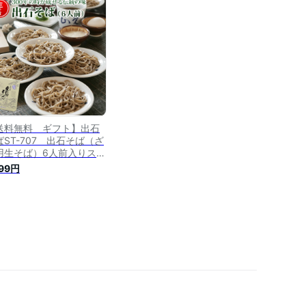
 お歳暮ギフト 母の日 母
日ギフト 父の日 父の日ギ
ト 敬老の日 敬老の日ギフ
送料無料 ギフト】出石
ばST-707 出石そば（ざ
用生そば）6人前入りスト
ートつゆ付き 送料無料 そ
199円
 ソバ 蕎麦 ざるそば 年越
そば 兵庫県 年末年始 グ
メ 食べ物 御歳暮 御中元
歳暮 お中元 お祝い プレ
ント 贈答用 敬老の日 母
日 父の日