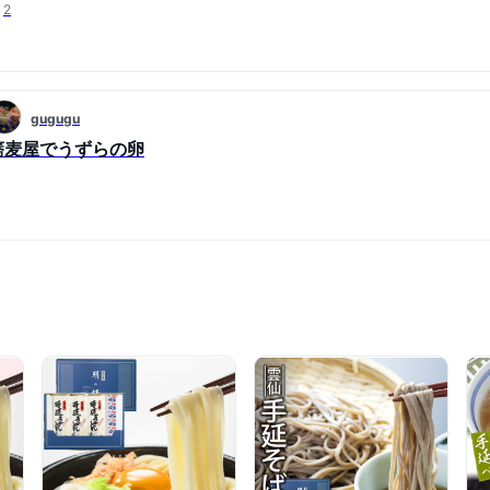
2
gugugu
蕎麦屋でうずらの卵