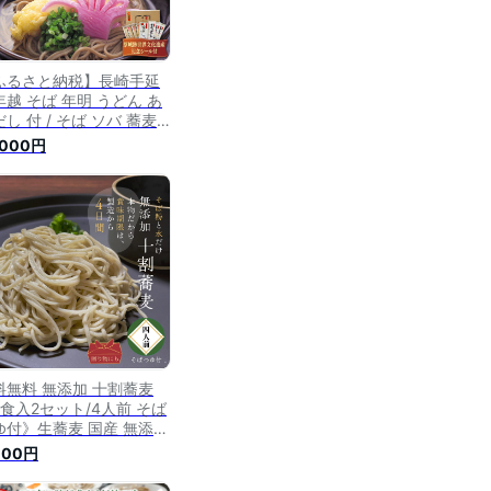
ふるさと納税】長崎手延
年越 そば 年明 うどん あ
し 付 / そば ソバ 蕎麦
 乾麺 うどん ウドン 饂飩
,000円
ごだし 年内配送 年内発送
南島原市 / 野村屋
CS003]
料無料 無添加 十割蕎麦
2食入2セット/4人前 そば
ゆ付》生蕎麦 国産 無添加
きたて 打ちたて 蕎麦 そ
000円
 生そば ギフト 二八蕎麦
越しそば 常陸秋そば お歳