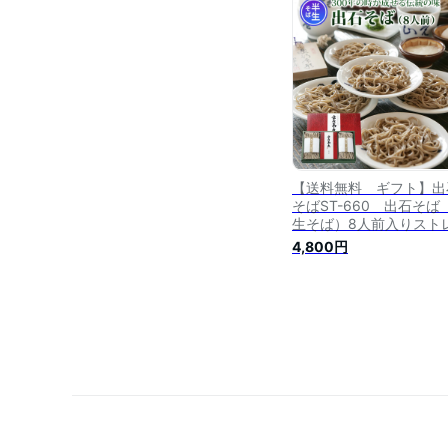
常陸秋そば お歳暮 お歳
フト 母の日 父の日 父の
ギフト 敬老の日 敬老の
フト
【送料無料 ギフト】出
そばST-660 出石そば
生そば）8人前入りスト
トつゆ付き 送料無料 そ
4,800円
ソバ 蕎麦 ざるそば 年越
そば 兵庫県 年末年始 グ
メ 食べ物 御歳暮 御中元
歳暮 お中元 お祝い プレ
ント 贈答用 敬老の日 母
日 父の日