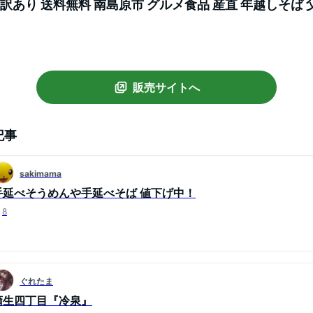
 訳あり 送料無料 南島原市 グルメ食品 産直 年越しそば 
ント 贈答
販売サイトへ
記事
sakimama
手延べそうめんや手延べそば 値下げ中！
8
ぐれたま
蒲生四丁目『冷泉』