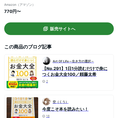
Amazon（アマゾン）
770円〜
販売サイトへ
この商品のブログ記事
Art Of Life～生き方の選択～
【No.291】1日1分読むだけで身に
つくお金大全100／頼藤太希
2
空（くう）
今度こそ本を読みたい！
18