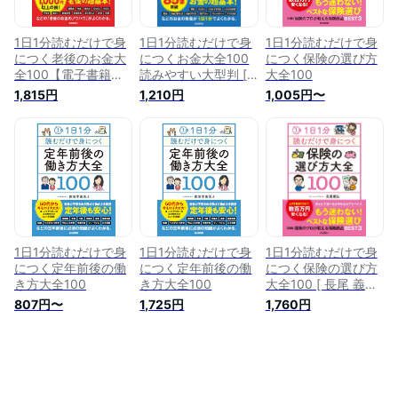
1日1分読むだけで身
1日1分読むだけで身
1日1分読むだけで身
につく老後のお金大
につくお金大全100
につく保険の選び方
全100【電子書籍】[
読みやすい大型判 [
大全100
頼藤太希 ]
頼藤 太希 ]
1,815円
1,210円
1,005円〜
1日1分読むだけで身
1日1分読むだけで身
1日1分読むだけで身
につく定年前後の働
につく定年前後の働
につく保険の選び方
き方大全100
き方大全100
大全100 [ 長尾 義弘
]
807円〜
1,725円
1,760円