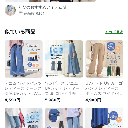
りなのおすすめアイテム🫧
商品数
16,154
似ている商品
すべて見る
デニム ワイドパンツ
ワンピース デニム
UVカット UV カーゴ
レディース ジーンズ
UVカット レディー
パンツ レディース
冷感 UVカット UV
ス 夏 ロング 半袖 五
ボトムス ワイドパン
春 夏 ボトムス ロン
分袖 クルーネック
ツ ドロスト 無地 ポ
4,590円
5,980円
4,980円
グ丈 ジャージー ベ
接触冷感 遮熱効果
ケット 裾絞り 紫外
イカーパンツ ストレ
抗菌防臭 ストレッチ
線対策 接触冷感 遮
ッチ 薄手 接触冷感
無地 レイヤード 紫
熱 軽い 薄手 涼しい
イージーケア 日焼け
外線対策 春 オシャ
軽量 ロング丈 春 夏
対策 無地 ゆったり
レウォーカー【メー
オシャレウォーカー