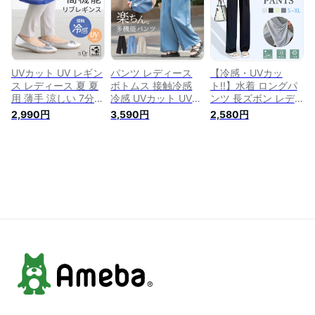
ワイドパンツ ワイド
触冷感 遮熱 ストレ
美脚 晴雨兼用 軽い
デニム ブラスト加工
ッチ ロング丈 薄手]
ハレアメシリーズ※
UV機能性 軽い 春 夏
【メール便不可】
メール便可※【10】
オシャレウォーカー
※メール便可※【10】
UVカット UV レギン
パンツ レディース
【冷感・UVカッ
ス レディース 夏 夏
ボトムス 接触冷感
ト!!】水着 ロングパ
用 薄手 涼しい 7分丈
冷感 UVカット UV
ンツ 長ズボン レデ
5分丈 冷感 M L LL
ロング丈 ワイド ス
ィース ラッシュガー
2,990円
3,590円
2,580円
3L ボトムス 接触冷
トレート 吸水速乾
ド ズボン パンツ ひ
感 ひんやり 吸水 速
ストレッチ 楽ちん
んやり ラッシュパン
乾 調節可能 カット
機能性アイテム ロン
ツ UPF50+ UVカッ
オフ ストレッチ ゆ
グパンツ ワイドパン
ト 体形カバー ラッ
ったり インナー 夏
ツ フルレングス 春
シュボトム UVカッ
オシャレウォーカー
夏 オシャレウォーカ
ト 水陸両用 紫外線
◇※メール便可
ー※メール便可
対策 日焼け対策 冷
※【10】
※【10】
感 ゆったり 薄手 ス
トレッチ ワイドパン
ツ