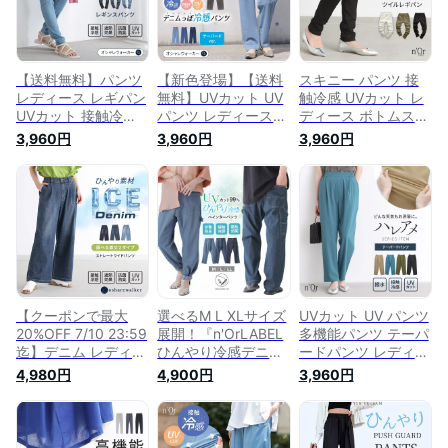
楽ちん オシャレウォ
ル便不可】【20】
※メール便可※【10】
ーカー※メール便可
※【10】
【送料無料】パンツ
【新色登場】【送料
スキニー パンツ 接
レディース レギパン
無料】UVカット UV
触冷感 UVカット レ
UVカット 接触冷
パンツ レディース
ディース ボトムス
感 S-3L スキニー
春 夏 接触冷感 ボト
ロング丈 春 夏 レギ
3,960円
3,960円
3,960円
デニム スキニーパン
ムス デニム ジャー
パン レギンス 紫外
ツ デニムパンツ ス
ジー テーパード イ
線対策 ひんやり ウ
トレッチ デニム ウ
ージーケア ジーンズ
エストゴム ストレッ
エストゴム 春 夏 ボ
ズボン ロング スト
チ レイヤード 大き
トムス ひんやり 紫
レッチ 楽ちん 日焼
いサイズ オシャレウ
外線対策 冷感 抗菌
け対策 オシャレウォ
ォーカー※メール便
薄手 涼しい 楽ちん※
ーカー※メール便可
可※【10】
メール便可※【10】
※【10】
【クーポンで最大
選べるM L XLサイズ
UVカット UV パンツ
20%OFF 7/10 23:59
展開！『n'OrLABEL
多機能パンツ テーパ
迄】デニム レディー
ひんやり冷感デニム
ードパンツ レディー
ス ボトムス ロング
ぺインターパンツ』
ス ボトムス 撥水 防
4,980円
4,900円
3,960円
丈 接触冷感 遮熱 抗
[デニムパンツ メン
汚 接触 冷感 抗菌 防
菌 防臭 UVカット 冷
ズ レディース ユニ
臭 紫外線防止 ひん
感デニムシリーズ パ
セックス 春夏 UVカ
やり 春 夏 秋 ロング
ンツ ロングパンツ
ット 紫外線対策 接
ストレッチ 楽ちん