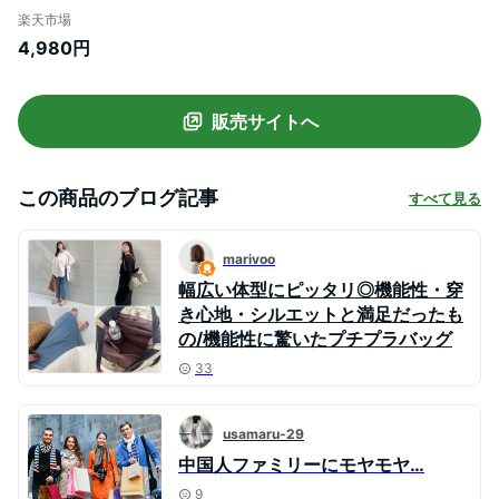
ズボン ひんやり UV 紫外線対策 遮熱 抗菌
楽天市場
防臭 ストレッチ ロング丈 薄手 ゆったり 春
4,980円
オシャレウォーカー※メール便可※【10】
販売サイトへ
この商品のブログ記事
すべて見る
marivoo
幅広い体型にピッタリ◎機能性・穿
き心地・シルエットと満足だったも
の/機能性に驚いたプチプラバッグ
33
usamaru-29
中国人ファミリーにモヤモヤ…
9