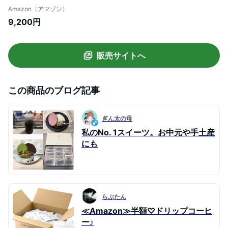
ク 1袋10パック入り×4 セット (ソルブレン
Amazon（アマゾン）
ド × 2袋 / ルナブレンド × 2袋)
9,200円
販売サイトへ
この商品のブログ記事
ぎん太の母
私のNo. 1スイーツ。お中元や手土産
にも
らぶたん
≪Amazon≫半額♡ドリップコーヒ
ー♪