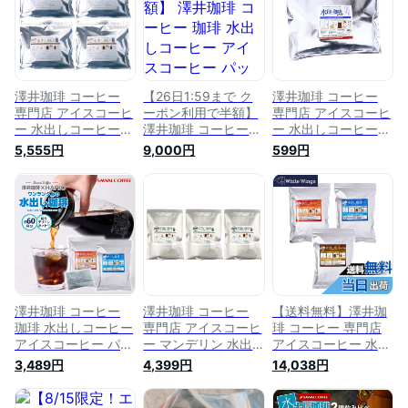
FP-7-TW付き
/ テルスブレンド × 1
袋)
澤井珈琲 コーヒー
【26日1:59まで ク
澤井珈琲 コーヒー
専門店 アイスコーヒ
ーポン利用で半額】
専門店 アイスコーヒ
ー 水出しコーヒー
澤井珈琲 コーヒー
ー 水出しコーヒー
水出し珈琲パック 1
珈琲 水出しコーヒー
水出し珈琲パック 5
5,555円
9,000円
599円
袋10パック入り×4
アイスコーヒー パッ
袋
セット
ク アイスコーヒー豆
水出し珈琲 10パック
入り 4袋 大容量 送料
無料 銀の水出し珈琲
福袋 ルナブレンド
プレミアム 贅沢 高
級 逸品 ルナ 銀
澤井珈琲 コーヒー
澤井珈琲 コーヒー
【送料無料】澤井珈
珈琲 水出しコーヒー
専門店 アイスコーヒ
琲 コーヒー 専門店
アイスコーヒー パッ
ー マンデリン 水出
アイスコーヒー 水出
ク アイスコーヒー豆
し珈琲パック 10パッ
しコーヒー 金と銀の
3,489円
4,399円
14,038円
水出し珈琲 10パック
ク × 3袋 セット
水出し珈琲パック
入り 2袋 送料無料 金