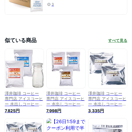
3
似ている商品
すべて見る
澤井珈琲 コーヒー
澤井珈琲 コーヒー
澤井珈琲 コーヒー
専門店 アイスコーヒ
専門店 アイスコーヒ
専門店 アイスコーヒ
ー 水出しコーヒー
ー 水出しコーヒー
ー 水出しコーヒー
金と銀の 水出し珈琲
金と銀と銅の 水出し
水出し珈琲パック 1
7,825円
7,998円
3,335円
パック 10袋×2セッ
珈琲パック 1袋10パ
袋10パック入り×2
ト (ソルブレンド ×
ック入り×3 セット
セット
10 / ルナブレンド ×
(ソルブレンド × 1袋
10) 水出しポット
/ ルナブレンド × 1袋