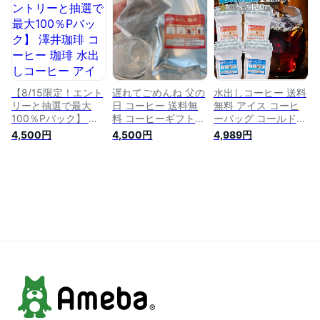
と銀の水出し珈琲 2
種 HARIO 水出し珈
琲ポット 700ml 福袋
ソルブレンド ルナブ
レンドプレミアム 贅
沢 高級 逸品 ソル ル
ナ ※冷凍便不可
【8/15限定！エント
遅れてごめんね 父の
水出しコーヒー 送料
リーと抽選で最大
日 コーヒー 送料無
無料 アイス コーヒ
100％Pバック】 澤
料 コーヒーギフト
ーバッグ コールドブ
井珈琲 コーヒー 珈
【ソーシャルギフト
リュー 珈琲 大容量
4,500円
4,500円
4,989円
琲 水出しコーヒー
対応】 珈琲 水出し
福袋 10パック×4袋
アイスコーヒー パッ
珈琲パック "すっき
金と銀 飲み比べ セ
ク アイスコーヒー豆
り濃いめ、たっぷり
ット ソルブレンド
水出し珈琲 10パック
満足のアイスコーヒ
ルナブレンド 水だし
入り 4袋 大容量 送料
ーパック" 澤井珈琲
【RD】 【TS】
無料 金の水出し珈琲
ソルブレンド ルナブ
福袋 ソルブレンド
レンド 10パック 2袋
プレミアム 贅沢 高
ギフト お中元 夏ギ
級 逸品 ソル 金
フト 【RD】 【TS】