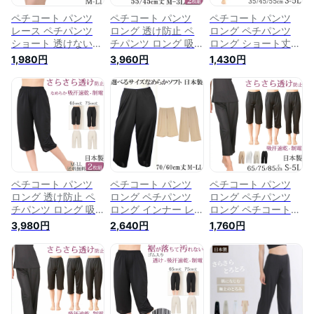
ペチコート パンツ
ペチコート パンツ
ペチコート パンツ
レース ペチパンツ
ロング 透け防止 ペ
ロング ペチパンツ
ショート 透けない
チパンツ ロング 吸
ロング ショート丈
ペチコート 静電気防
汗速乾 汗取りインナ
ペチコート ロング
1,980円
3,960円
1,430円
止 汗取りインナー
ー レディース セッ
静電気防止 [M:1/2]
レディース 下着 日
ト 2枚 [M:1/1] ペチ
透けない ペチパンツ
本製 [M:1/3] ペチパ
パンツ 大きいサイズ
大きいサイズ 5l 4l 3l
ンツ 大きいサイズ ll
3l ll L M 45cm丈
ll LM S 5分丈 3分丈
L M 1分丈 タップパ
55cm丈 暖かい 冬
1分丈 ペチパンツ 暖
ンツ キュロット 春
ペチコート キュロッ
かい 冬 涼しい 夏 ズ
夏 涼しい ペチコー
ト ペチパンツ 涼し
ボン下 日本製 下着
ト 透け防止 黒
い 夏 日本製 下着 ズ
汗取りインナー レデ
petticoat 母の日 ギ
ボン下 静電気防止
ィース petticoat
フト
petticoat Pants
ペチコート パンツ
ペチコート パンツ
ペチコート パンツ
ロング 透け防止 ペ
ロング ペチパンツ
ロング ペチパンツ
チパンツ ロング 吸
ロング インナー レ
ロング ペチコート
汗速乾 汗取りインナ
ディース [M:1/2] ペ
ロング 静電気防止
3,980円
2,640円
1,760円
ー レディース タッ
チパンツ 大きいサイ
[M:1/2] 透けない ペ
プパンツ セット 2枚
ズ ll L M 60cm
チパンツ 大きいサイ
[M:1/1] 大きいサイズ
丈/70cm丈 ペチコー
ズ 5l 4l 3l ll L M S 5
ll L M 5分丈 7分丈 日
ト キュロット ペチ
分丈7分丈9分丈 キュ
本製 春 夏 涼しい 秋
パンツ 涼しい 夏 日
ロット ペチパンツ
冬 暖かい ペチコー
本製 下着 汗取りイ
暖かい 冬 涼しい 夏
ト 透けない 対策 ス
ンナー レディースイ
ズボン下 日本製 下