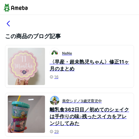
この商品のブログ記事
NeNe
〈早産・超未熟児ちゃん〉修正11ヶ
月のまとめ
16
美空シド／3歳児育児中
離乳食362日目／初めてのシェイク
は手作りの味♪残ったスイカをアレ
ンジしてみた
29