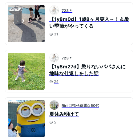
723＊
【1y8m0d】1歳8ヶ月突入～！＆暑
い季節がやってくる
31
723＊
【1y8m27d】懲りないパパさんに
地味な仕返しをした話
24
Riri 目指せ綺麗な50代
夏休み明けて
5