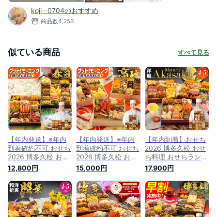
koji--0704のおすすめ
商品数
4,256
似ている商品
すべて見る
【年内発送】※年内
【年内発送】※年内
【年内到着】おせち
到着確約不可 おせち
到着確約不可 おせち
2026 博多久松 おせ
2026 博多久松 おせ
2026 博多久松 おせ
ち料理 おせちランキ
ち料理 おせちランキ
ち料理 おせちランキ
ング 累計313週以上
12,800円
15,000円
17,900円
ング 累計313週以上
ング 累計313週以上
1位達成洋風定番三段
1位達成和洋折衷定番
1位達成豪華定番三段
重おせち『Miyabi
おせち『春日』≪特
重『高砂』≪6.5寸
Akasaka』≪特大8
大8寸×2段重・おせ
×3段重・おせち全32
寸×3段重・おせち全
ち全35品・3人前
品・2〜3人前≫【送
50品・4〜5人前≫