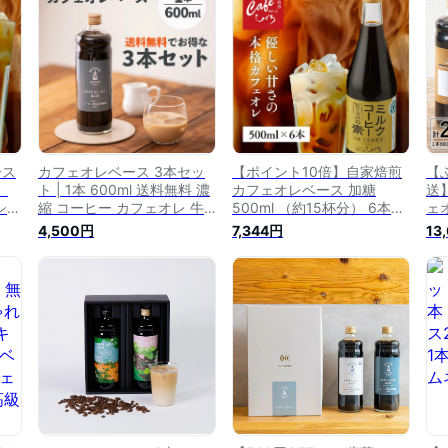
ーヒーベース 紙パック 甘い
ス ミルクコーヒー ボトルコ
コ
okcoffee
ーヒー
フト
コ
ース
カフェオレベース 3本セッ
【ポイント10倍】自家焙煎
【
）
ト | 1本 600ml 送料無料 濃
カフェオレベース 加糖
送
シャ
縮 コーヒー カフェオレ 牛
500ml （約15杯分） 6本セ
ェ
フェ
乳 手軽 子供 プレゼント カ
ット 無添加 スペシャルティ
糖 
4,500円
7,344円
13
ー
フェベース まとめ買い カフ
コーヒー 濃縮 カフェラテ
ャ
牛乳
ェオレ カフェラテ コーヒー
カフェオレ コーヒー 珈琲
ー
ェベ
ベース ボトル 高品質 人気
おしゃれ 人気 瓶 牛乳 リキ
オレ
トル
微糖 アイス 希釈 瓶 おしゃ
ッドコーヒー カフェベース
詰
れ
ミルクコーヒー ボトルコー
比
ヒー
ー