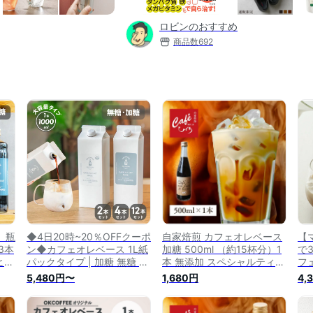
ロビンのおすすめ
商品数
692
 瓶
◆4日20時~20％OFFクーポ
自家焙煎 カフェオレベース
【
 3本
ン◆カフェオレベース 1L紙
加糖 500ml （約15杯分）1
で
ーヒー
パックタイプ | 加糖 無糖 2
本 無添加 スペシャルティコ
フェ
手
本 / 4本 / 12本 1000ml 濃縮
ーヒー 濃縮 カフェラテベー
本
5,480円〜
1,680円
4,
ェ
コーヒー 無添加 カフェオレ
ス カフェオレ コーヒー 珈
母
ヒー
大容量 家庭用 プレゼント
琲 おしゃれ 人気 瓶 牛乳 リ
ラ
 希
カフェベース カフェラテ コ
キッドコーヒー カフェベー
プ