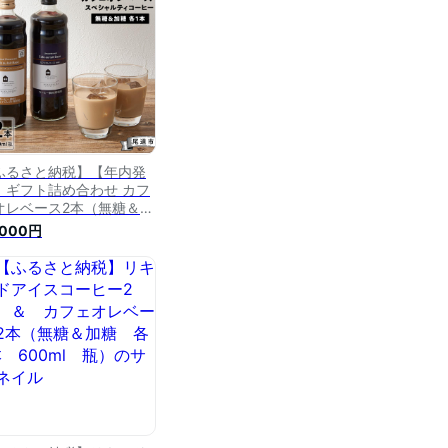
ーヒー ギフト コーヒーギ
 プレゼント coffee 瓶
ーヒーベース 父の日
ふるさと納税】【年内発
】ギフト詰め合わせ カフ
オレベース2本（無糖＆加
各1本 600ml 瓶）スペシ
,000円
ルティコーヒー | コーヒ
 珈琲 カフェオレ カフェ
ベース COFFEE ギフト
め合わせ 無糖 加糖 飲み
べ スペシャルティコーヒ
 広島県 尾道市