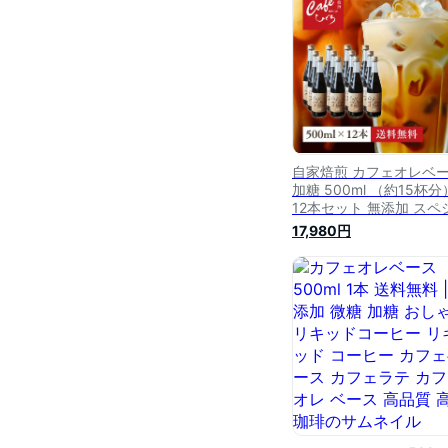
釈 瓶 おしゃれ 甘い
okcoffee
自家焙煎 カフェオレベ
加糖 500ml （約15杯分
12本セット 無添加 スペ
ルティコーヒー 濃縮 カ
17,980円
ラテ カフェオレ コーヒ
珈琲 おしゃれ 人気 瓶 
リキッドコーヒー カフ
ース ミルクコーヒー ボ
まとめ買い