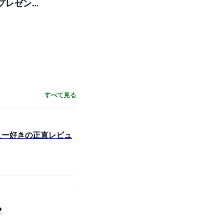
供 プレゼント
fee
すべて見る
ーヒー好きの正直レビュ
️