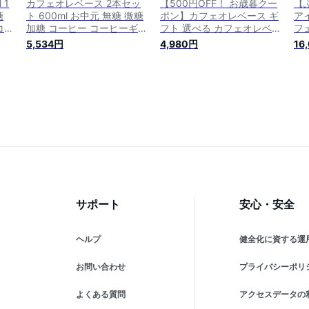
 1
カフェオレベース 2本セッ
【500円OFF！ お歳暮クー
【
糖
ト 600ml お中元 無糖 微糖
ポン】カフェオレベース ギ
ア
コー
加糖 コーヒー コーヒーギフ
フト 選べる カフェオレベー
フ
カ
ト スペシャルティコーヒー
ス 2本 セット | 加糖 無糖 熨
加
5,534円
4,980円
16
カフ
ギフト カフェオレ アイスコ
斗 名入れ 御歳暮 コーヒー
級
ーヒー 珈琲 誕生日プレゼン
ギフト プレゼント 送料無料
ト 内祝い 出産 退職 お歳暮
珈琲 ギフト 高級 ギフトセ
父の日 おしゃれ コーヒーベ
ット ドリップコーヒー カフ
ース ベース 2本ギフト
ェベース カフェラテ 無添加
メッセージカード
サポート
安心・安全
ヘルプ
健全化に資する運
お問い合わせ
プライバシーポリ
よくある質問
アクセスデータの