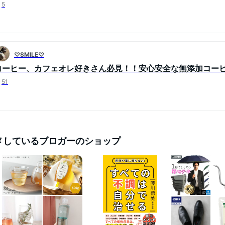
5
♡SMILE♡
コーヒー、カフェオレ好きさん必見！！安心安全な無添加コー
51
メしているブロガーのショップ