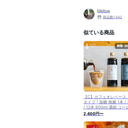
Mellow
商品数
1,442
似ている商品
【C】カフェオレベース
タイプ | 加糖 無糖 1本 /
/ 12本 600ml 濃縮 コ
無添加 カフェオレ 牛乳 
2,400円〜
軽 子供 プレゼント カフ
ベース カフェラテ コー
ベース ボトル 人気 加糖