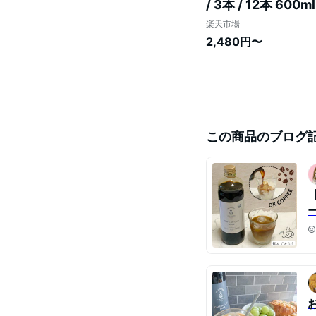
/ 3本 / 12本 
カフェベース カフェラ
楽天市場
2,480円〜
この商品のブログ