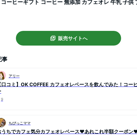
600ml コーヒーギフト コーヒー 無添加 カフェオレ 牛乳 子
テ コーヒーベース ボトル 人気 加糖 希釈 甘い okcof
販売サイトへ
記事
アリー
【口コミ】OK COFFEE カフェオレベースを飲んでみた！コ
ー
9
ちびっこママ
おうちでカフェ気分カフェオレベース♥️あれこれ半額クーポン♥