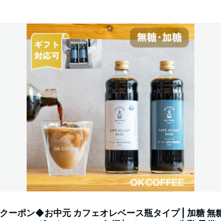
Fクーポン◆お中元 カフェオレベース瓶タイプ | 加糖 無糖 1