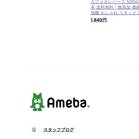
カフェオレベース 500ml
本 送料無料 | 無添加 微
加糖 おしゃれ リキッド
ヒー リキッド コーヒー 
1,840円
フェベース カフェラテ 
ェオレ ベース 高品質 高
珈琲
スタッフブログ