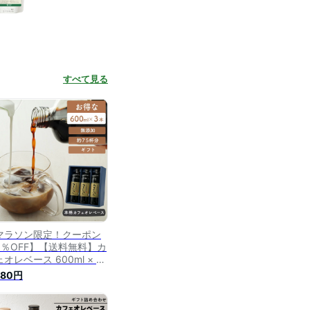
すべて見る
マラソン限定！クーポン
3％OFF】【送料無料】カ
オレベース 600ml × 3
 加糖 無添加 カフェオレ
380円
の日 コーヒー牛乳カフェ
テ コーヒー 珈琲 ドリッ
 希釈 稀釈 濃縮 リキッド