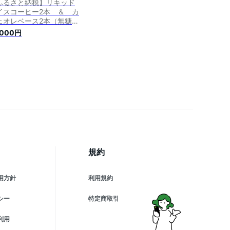
ふるさと納税】リキッド
イスコーヒー2本 ＆ カ
ェオレベース2本（無糖＆
糖 各1本 600ml 瓶）
,000円
規約
用方針
利用規約
シー
特定商取引
利用