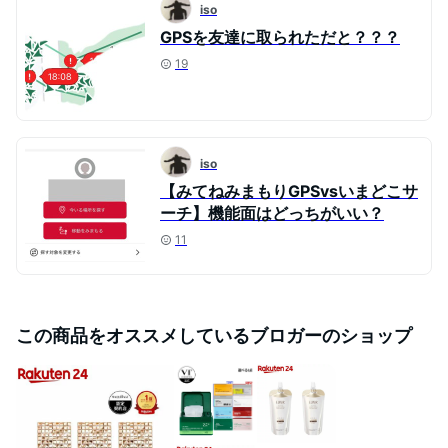
iso
GPSを友達に取られただと？？？
19
iso
【みてねみまもりGPSvsいまどこサ
ーチ】機能面はどっちがいい？
11
この商品をオススメしているブロガーのショップ