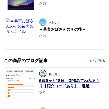
25
あおい。
☆暴言おばさんのその後☆
20
この商品のブログ記事
すべて見る
ねこねこ
6歳6ヶ月18日 GPSみてねみまも
り【紹介コードあり】 遠足
11