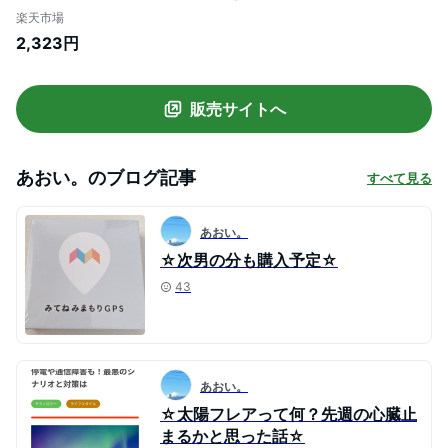
バッテリー 2000mAh 誤差補正システム
楽天市場
搭載 日本PTA全国協議会推薦商品 迷子防
2,323円
止 の 子供 見守り 小型 追跡 GPS MIXI
販売サイトへ
あおい。
のブログ記事
すべて見る
あおい。
☆次男の分も購入予定☆
43
あおい。
☆太陽フレアって何？先週の心臓止
まるかと思った話☆