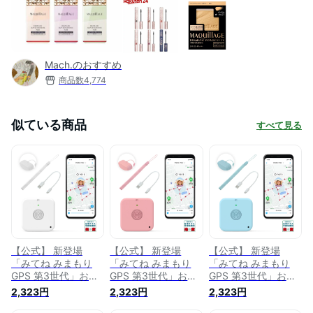
Mach.のおすすめ
商品数
4,774
似ている商品
すべて見る
【公式】 新登場
【公式】 新登場
【公式】 新登場
「みてね みまもり
「みてね みまもり
「みてね みまもり
GPS 第3世代」お知
GPS 第3世代」お知
GPS 第3世代」お知
らせボタン付き！ (
らせボタン付き！ (
らせボタン付き！ (
2,323円
2,323円
2,323円
ホワイト ) バッテリ
ピンク ) バッテリー
ブルー ) バッテリー