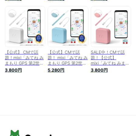
第3世代モデル ブル
システム搭載 日本
システム搭載 日本
ー バッテリー
PTA全国協議会推薦
PTA全国協議会推薦
2000mAh 誤差補正
商品 迷子防止 の 子
商品 迷子防止 の 子
システム搭載 日本
供 見守り 小型 追跡
供 見守り 小型 追跡
PTA全国協議会推薦
GPS ストラップ ・
GPS ストラップ ・
商品 迷子防止 子供
充電ケーブル 付き (
充電ケーブル 付き（
見守り 小型 追跡
グリーン ）
ピンク ）
GPS
【公式】 CMで話
【公式】CMで話
SALE中！CMで話
題！mixi「みてね み
題！ mixi「みてね み
題！【公式】
まもり GPS 第2世
まもり GPS 第2世
mixi「みてね みまも
代」バッテリー
代」バッテリー
り GPS 第2世代」バ
3,800円
5,280円
3,800円
2000mAh 誤差補正
2000mAh 誤差補正
ッテリー 2000mAh
システム搭載 日本
システム搭載 日本
誤差補正システム搭
PTA全国協議会推薦
PTA全国協議会推薦
載 日本PTA全国協議
商品 迷子防止 の 子
商品 迷子防止 の 子
会推薦商品 迷子防止
供 見守り 小型 追跡
供 見守り 小型 追跡
の 子供 見守り 小型
GPS ストラップ ・
GPS ストラップ ・
追跡 GPS ストラッ
充電ケーブル 付き (
充電ケーブル 付き (
プ ・ 充電ケーブル
ホワイト ）
ブルー ）
付き（ ピンク ）