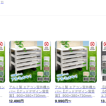
11
コン
アルミ製 エアコン室外機カ
アルミ製 エアコン室外機カ
【
バー【グッドデザイン賞受
バー【グッドデザイン賞受
【
目調
賞】 900×380×730mm 木
賞】 900×380×730mm 木
エ
対策
目調 直射日光 雨 雪 アルミ
目調 直射日光 雨 雪 アルミ
型
12,490円
9,990円〜
13
おし
エアコンカバー おしゃれ 木
エアコンカバー おしゃれ 木
93