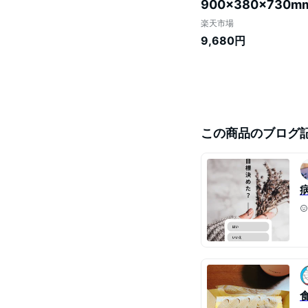
900×380×73
ゃれ ベランダ 日よ
楽天市場
す楽】【土日出荷O
9,680円
この商品のブログ