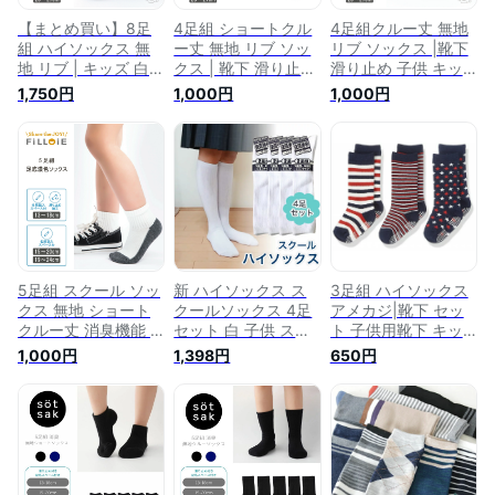
【まとめ買い】8足
4足組 ショートクル
4足組クルー丈 無地
組 ハイソックス 無
ー丈 無地 リブ ソッ
リブ ソックス |靴下
地 リブ | キッズ 白
クス | 靴下 滑り止め
滑り止め 子供 キッ
靴下 滑り止め 子供
子供 キッズ 男の子
ズ 男の子 女の子 ベ
1,750円
1,000円
1,000円
赤ちゃん 女の子 男
女の子 子ども ベビ
ビー ジュニア 幼稚
の子 黒 ソックス 紺
ー ジュニア 幼稚園
園 子供用靴下 小学
スクール すべり止め
子供用靴下 小学生
生 白 黒 スクールソ
セット 幼稚園 スク
白 ショートソックス
ックス セット 綿 ス
ールソックス リブソ
クルーソックス セッ
クール リブソックス
ックス 通学 子供用
ト スクールソックス
クルーソックス 子供
ジュニア ロング 12
短い クルー丈 12 13
用 入学式 卒業式 12
13 14 15 16 17 18
14 15 16 17 18 19
13 14 15 16 17 18
19 20 21 22 23 24
20 21 22 23 24 25
19 20 21 22 23 24
25 26 27cm
26 27cm
25 26 27cm
5足組 スクール ソッ
新 ハイソックス ス
3足組 ハイソックス
クス 無地 ショート
クールソックス 4足
アメカジ|靴下 セッ
クルー丈 消臭機能 |
セット 白 子供 スク
ト 子供用靴下 キッ
靴下 滑り止め 子供
ールハイソックス 靴
ズ 男の子 男児 女の
1,000円
1,398円
650円
白 キッズ 男の子 女
下 くつ下 くつした
子 女児 子供 こども
の子 女児 子ども 学
無地 ソックス 男の
子ども ベビー 幼児
校 通学 くつ下 ジュ
子 女の子 キッズ
紺 ソックス スポー
ニア スクールソック
17cm 18cm 19cm
ツ 幼稚園 小学生 通
ス 小学生 子供用靴
20cm 21cm 22cm
園 通学 綿 滑り止め
下 幼稚園 幼児 白靴
23cm 24cm ロング
3p 3足 ジュニア 小
下 ショートソックス
小学校 中学校 高校
学校 くつ下 柄 かわ