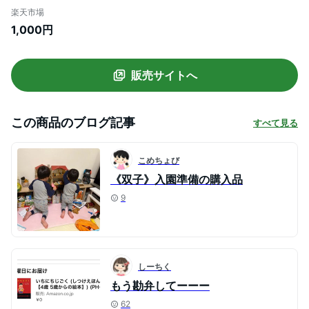
子ども 女の子 男の子 小学生 ソックス スク
楽天市場
ール 幼児 中学生 スクールソックス 小学校
1,000円
通学 メンズ 紺 子供靴下 制服 シンプル 12
13 14 15 16 17 18 19 20 21 22 23 24 25
26 27 cm
販売サイトへ
この商品のブログ記事
すべて見る
こめちょび
《双子》入園準備の購入品
9
しーちく
もう勘弁してーーー
62