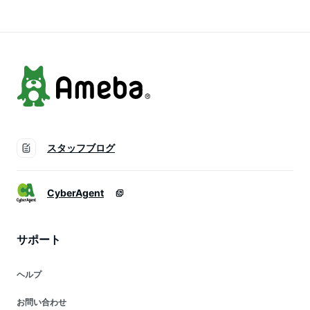
ルズ ボーイズ 小学
供 ジュニア ガール
ポッキリ 幼稚園 シ
生 中学生 幼稚園 保
ズ ボーイズ 小学生
ョート 子供靴下 セ
育園 制服 通学 白 通
中学生 幼稚園 保育
ット くつ下 9 10 11
勤 シンプル 足底ブ
園 制服 通学 白 通勤
12 13 14 15 16 17
ラック 丈夫
シンプル 丈夫
18 19 20cm
スタッフブログ
CyberAgent
サポート
ヘルプ
お問い合わせ