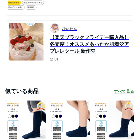
ひいたん
【楽天ブラックフライデー購入品】
冬支度！オススメあったか肌着♡ア
プレレクール 新作♡
81
似ている商品
すべて見る