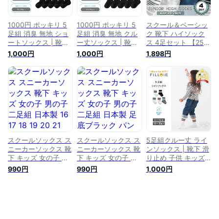
スポーツ 13 14 15
生 小学生 中学生 快
いい 長い 9 10 11 12
16 17 18 19 20 21
適 つま先補強 洗い
13 14 15 16 17 18
22 23cm
替え セット お買い
19 20 cm
1000円 ポッキリ 5
1000円 ポッキリ 5
スクール＆ベーシッ
得 通学
足組 消臭 無地 ショ
足組 消臭 無地 クル
ク 靴下 ハイソック
ートソックス | 靴下
ー丈ソックス | 靴下
ス 4足セット 【25】
セット ベビー キッ
セット ベビー キッ
ソックス くつ下 く
1,000円
1,000円
1,898円
ズ 男の子 女の子 子
ズ 男の子 女の子 子
つした 男の子用 女
供 滑り止め 赤ちゃ
供 滑り止め 赤ちゃ
の子用 ロング 保育
ん 小学生 黒 紺 ボー
ん 小学生 黒 紺 ボー
園 幼稚園 小学校 小
イズ ガールズ ぽっ
イズ ガールズ ぽっ
学生 子供用 キッズ
きり 子供靴下 幼稚
きり 子供靴下 幼稚
用 通園 通学 オール
園 保育園 シンプル
園 保育園 シンプル
シーズン シンプル
スクールソックス 9
スクールソックス 9
かっこいい 15cm
10 11 12 13 14 15 16
10 11 12 13 14 15 16
16cm 17cm 18cm
17 18 19 20 21 22
17 18 19 20 21 22
19cm 20cm 21cm
23 24cm
23 24cm
22cm 23cm 24cm
スクールソックス ス
スクールソックス ス
5足組クルー丈 ライ
ニーカーソックス 靴
ニーカーソックス 靴
ンソックス | 靴下 滑
下 キッズ 女の子 男
下 キッズ 女の子 男
り止め 子供 キッズ
の子 二足組 日本製
の子 二足組 日本製
男の子 女の子 子ど
990円
990円
1,000円
16 17 18 19 20 21
足底ブラック パンダ
も ベビー ソックス
22 23 24cm パンダ
ソックス クルーソッ
赤ちゃん 小学生 ス
ソックス クルーソッ
クス 無地 16 17 18
クールソックス 幼児
クス 無地 2点セット
19 20 21 22 23
ベビーソックス クル
子供 ジュニア ガー
24cm 2点セット 子
ーソックス 1000円