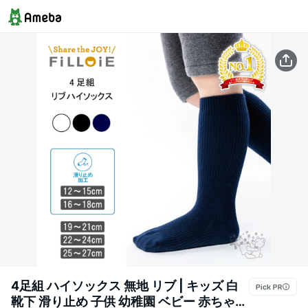
4足組 ハイソックス 無地 リブ | キッズ 白
靴下 滑り止め 子供 幼稚園 ベビー 赤ちゃん