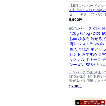
【和牛 ハンバーグ カツ
ド】冷凍 5人前 (220g×
セット ギフト プレゼン
差し入れ パーティー お
5,500円
め サンドイッチ 和牛ハ
ーグ 職人 自家製 デミグ
スソース トースト パン 
ンボネーラ 受験シーズン
送料無料 ふるさと納税 
ありません SSS
ハンバーグ の素 冷凍 42
(210g×2袋) 1箱 お肉 
混ぜるだけ 簡単 レスト
の味 飴色 たまねぎ ギフ
1,200円
プレゼント おすすめ 真
ック ボンボネーラ 受験
ズン SSS