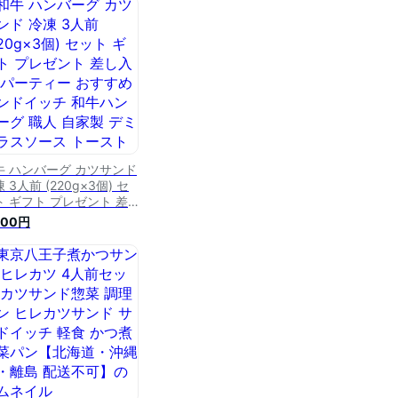
ミグラスソース トースト
ン 真空パック ボンボネー
 受験シーズン SSS
牛 ハンバーグ カツサンド
 3人前 (220g×3個) セ
ト ギフト プレゼント 差
入れ パーティー おすすめ
300円
ンドイッチ 和牛ハンバー
 職人 自家製 デミグラス
ース トースト パン ボン
ネーラ 受験シーズン ※ 送
無料 ふるさと納税 ではあ
せん SSS