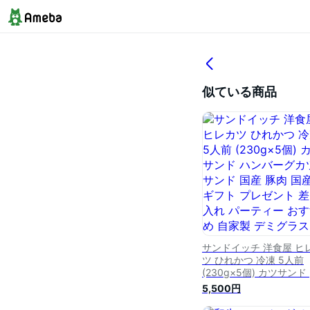
似ている商品
サンドイッチ 洋食屋 ヒ
ツ ひれかつ 冷凍 5人前
(230g×5個) カツサンド
ンバーグカツサンド 国産
5,500円
肉 国産豚 ギフト プレゼ
ト 差し入れ パーティー 