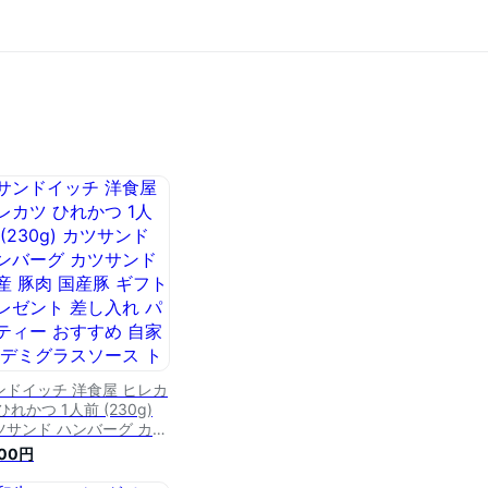
ンドイッチ 洋食屋 ヒレカ
ひれかつ 1人前 (230g)
ツサンド ハンバーグ カツ
ンド 国産 豚肉 国産豚 ギ
200円
ト プレゼント 差し入れ
ーティー おすすめ 自家製