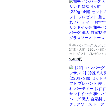
すすめ 自家製 デミグラ
ース トースト パン 真空
ック ボンボネーラ 受験
ズン SSS
和牛 ハンバーグ カツサ
冷凍 4人前 (220g×4個)
ット ギフト プレゼント 
し入れ パーティー おす
5,400円
サンドイッチ 和牛ハン
グ 職人 自家製 デミグラ
ソース トースト パン ボ
ボネーラ 受験シーズン ※
料無料 ふるさと納税 で
りません SSS