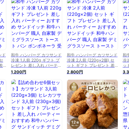
スソ
すすめ 自家製 デミグラスソ
すすめ 自家製 デミグラスソ
デ
パ
ース トースト パン 真空パ
ース トースト パン 真空パ
パ
シー
ック ボンボネーラ 受験シー
ック ボンボネーラ 受験シー
ラ
ズン SSS
ズン SSS
ンド
和牛 ハンバーグ カツサンド
和牛 ハンバーグ カツサンド
和
 セ
冷凍 1人前 220g ギフト プ
冷凍 2人前 (220g×2個) セ
冷凍
差
レゼント 差し入れ パーティ
ット ギフト プレゼント 差
ッ
すめ
ー おすすめ サンドイッチ
し入れ パーティー おすすめ
し
1,200円
2,800円
3,
バー
和牛ハンバーグ 職人 自家製
サンドイッチ 和牛ハンバー
サ
ス
デミグラスソース トースト
グ 職人 自家製 デミグラス
グ
ン
パン ボンボネーラ 受験シー
ソース トースト パン ボン
ソ
 送
ズン ※ 送料無料 ふるさと納
ボネーラ 受験シーズン ※ 送
ボ
はあ
税 ではありません SSS
料無料 ふるさと納税 ではあ
料
りません SSS
りま