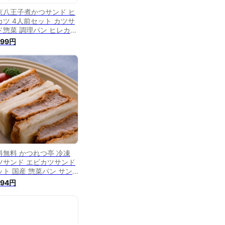
京八王子煮かつサンド ヒ
カツ 4人前セット カツサ
ド惣菜 調理パン ヒレカツ
ンド サンドイッチ 軽食
299円
つ煮 惣菜パン【北海道・
縄県・離島 配送不可】
料無料 かつれつ亭 冷凍
ツサンド エビカツサンド
ット 国産 惣菜パン サン
イッチ ヒレカツサンド 有
294円
会社かつれつ亭 愛媛県