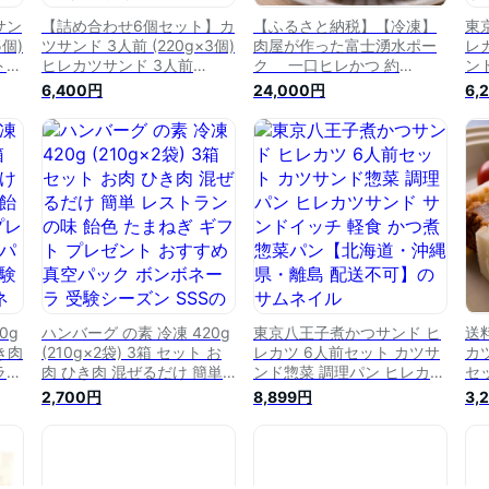
サン
【詰め合わせ6個セット】カ
【ふるさと納税】【冷凍】
東
5個)
ツサンド 3人前 (220g×3個)
肉屋が作った富士湧水ポー
レ
ト
ヒレカツサンド 3人前
ク 一口ヒレかつ 約
ン
すす
(230g×3個) セット ギフト
80gx12個 ｜ひれカツ ヒレ
サ
6,400円
24,000円
6,
ンバ
プレゼント 差し入れ パーテ
カツ カツサンド 富士湧水ポ
か
ラ
ィー おすすめ 和牛ハンバー
ーク 豚肉 国産豚 ギフト プ
沖
ボ
グ サンドイッチ デミグラス
レゼント 差し入れ パーティ
 ※
ソース トースト パン ボン
ー おすすめ お弁当 お惣菜
では
ボネーラ ※ 送料無料 ふるさ
弁当 おかず 富士湧水ポーク
と納税 ではありません
湧水ポーク
0g
ハンバーグ の素 冷凍 420g
東京八王子煮かつサンド ヒ
送
ひき肉
(210g×2袋) 3箱 セット お
レカツ 6人前セット カツサ
カ
ラン
肉 ひき肉 混ぜるだけ 簡単
ンド惣菜 調理パン ヒレカツ
セ
ト
レストランの味 飴色 たまね
サンド サンドイッチ 軽食
ド
2,700円
8,899円
3,
空パ
ぎ ギフト プレゼント おす
かつ煮 惣菜パン【北海道・
限
シー
すめ 真空パック ボンボネー
沖縄県・離島 配送不可】
ラ 受験シーズン SSS