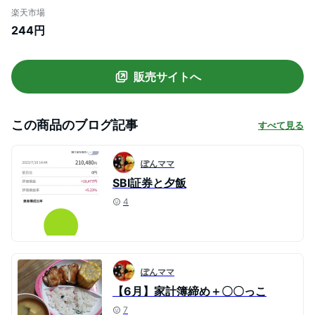
トップス その他のトップス グレー
楽天市場
244円
販売サイトへ
この商品のブログ記事
すべて見る
ぽんママ
SBI証券と夕飯
4
ぽんママ
【6月】家計簿締め＋〇〇っこ
7