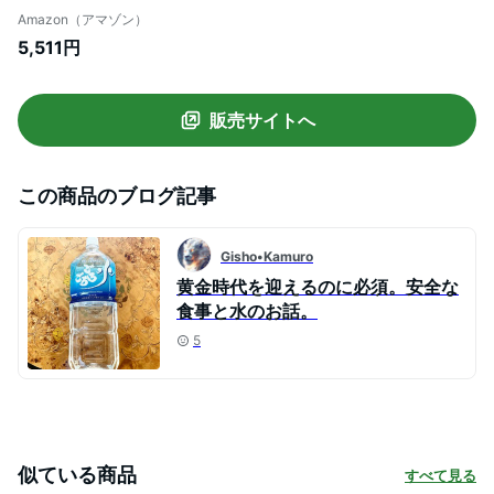
奈良
Amazon（アマゾン）
5,511円
販売サイトへ
この商品のブログ記事
Gisho•Kamuro
黄金時代を迎えるのに必須。安全な
食事と水のお話。
5
似ている商品
すべて見る