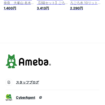
奈良 大峯山 名水百
【2箱セット】ごろ
ろごろ水 10リットル
選 ミネラルウォータ
ごろ水10リットル
ボックス 奈良 大峯
1,400円
3,413円
2,290円
ー 国内天然水 ギフ
(BOX）×2箱（北海
山 国内天然水 ミネ
ト お中元 お歳暮
道・沖縄・離島に関
ラルウォーター 名水
吉野郡天川村 水 み
しては別料金を頂き
百選 10L box ギフト
ず ゴロゴロ水
ます） 産地直送
お中元 お歳暮 吉
10Lbox 奈良 大峯
野郡天川村 水 み
山 名水百選 ミネラ
ず ゴロゴロ水
ルウォーター 国内天
然水 ギフト 吉野郡
天川村 水 みず
ゴロゴロ水
スタッフブログ
CyberAgent