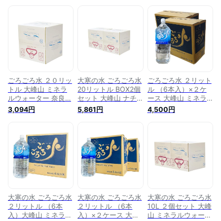
ごろごろ水 ２０リッ
大寒の水 ごろごろ水
ごろごろ水 ２リット
トル 大峰山 ミネラ
20リットル BOX2個
ル （6本入）×２ケ
ルウォーター 奈良…
セット 大峰山 ナチ
ース 大峰山 ミネラ
ュラルミネラルウォ
ルウォーター
3,094円
5,861円
4,500円
ーター
大寒の水 ごろごろ水
大寒の水 ごろごろ水
大寒の水 ごろごろ水
２リットル （6本
２リットル （6本
10L ２個セット 大峰
入）大峰山 ミネラル
入）×２ケース 大峰
山 ミネラルウォータ