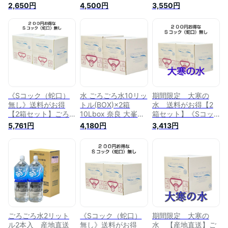
ウォーター
山 ミネラルウォータ
ー 吉野
2,650円
4,500円
3,550円
ー…
《Sコック（蛇口）
水 ごろごろ水10リッ
期間限定 大寒の
無し》送料がお得
トル(BOX)×2箱
水 送料がお得【2
【2箱セット】ごろ
10Lbox 奈良 大峯山
箱セット】《Sコッ
ごろ水20リットル
名水百選 ミネラルウ
ク（蛇口）無し》ご
5,761円
4,180円
3,413円
(BOX）×2箱 （北海
ォーター 国内天然水
ろごろ水10リットル
道・沖縄・離島に関
ギフト お中元 吉野
(BOX）×2箱 産地直
しては別料金を頂き
郡天川村
送 10Lbox 奈良 大
ます）産地直送
峯山 名水百選 ミネ
20Lbox 奈良 大峯
ラルウォーター 国内
山 名水百選 ミネラ
天然水 ギフト お中
ルウォーター お中
元 お歳暮 吉野郡天
元 お歳暮 吉野郡天
川村 水 みず ゴ
川村 水 みず ゴロ
ロゴロ水
ゴロ水
ごろごろ水2リット
《Sコック（蛇口）
期間限定 大寒の
ル2本入 産地直送
無し》送料がお得
水 【産地直送】ご