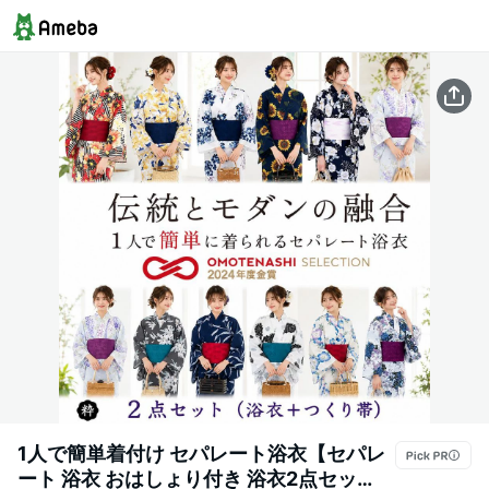
1人で簡単着付け セパレート浴衣【セパレ
ート 浴衣 おはしょり付き 浴衣2点セッ