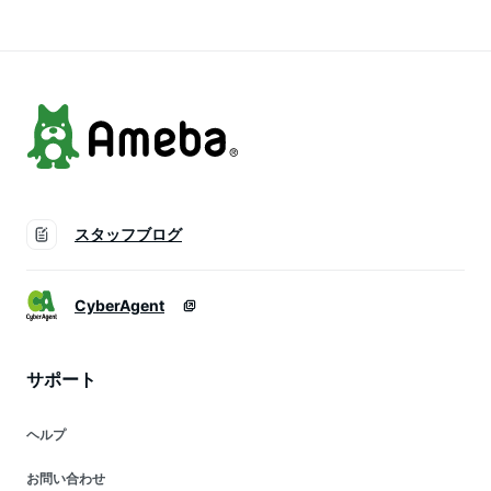
ル浴衣 夏祭り浴衣
一人で着られる 浴衣
50代 フリーサイズ
花火大会浴衣 おしゃ
セット 着付け不要
花火大会 着姿 綺麗
れ浴衣 カジュアル浴
洗える浴衣 大人用
衣 洋服感覚の浴衣
おしゃれ 上品
しわ兵児
スタッフブログ
CyberAgent
サポート
ヘルプ
お問い合わせ