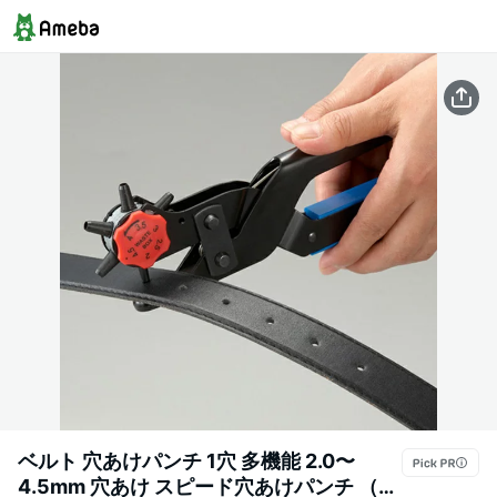
ベルト 穴あけパンチ 1穴 多機能 2.0〜
4.5mm 穴あけ スピード穴あけパンチ （