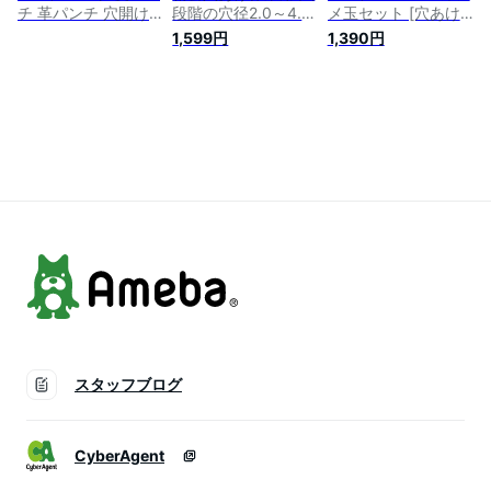
チ 革パンチ 穴開け
段階の穴径2.0～4.5
メ玉セット [穴あけ
パンチ 6段階式ダイ
㎜ レザークラフト用
パンチ 穴あけポンチ
1,599円
1,390円
ヤル 回転式 ベルト
調整機能穴あけパン
皮ポンチセット カシ
ポンチ 穴径1.5mm～
チ 穴開け ベルト穴
メポンチ カシメパン
4mm 時計バンド 時
あけ機 ベルトポンチ
チ 工具 手動 レザー
計ストラップ レザー
時計ストラップ ベル
パンチ 革 ベルト 穴
革製品 段ボール 厚
ト 厚紙 革製品 スク
あけ器]
紙 穴あけ機
リュードライバーと
研削棒を含む
スタッフブログ
CyberAgent