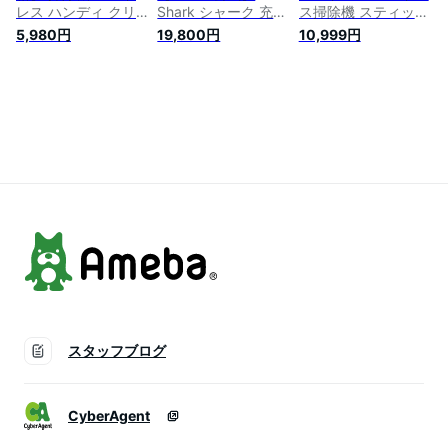
レス ハンディ クリ
Shark シャーク 充電
ス掃除機 スティック
ーナー コードレス掃
式 サイクロンスティ
型 送料無料 サイク
5,980円
19,800円
10,999円
除機 ハンディクリー
ッククリーナー
ロン式 小型 コンパ
ナー ハンディ掃除機
CH966J / サイクロ
クト 軽量 ハンディ
ハンディークリーナ
ン掃除機 コードレス
クリーナー スティッ
ー ハンディー掃除機
掃除機 コードレス掃
ククリーナー コード
スティック 掃除機
除機 スティック掃除
レスクリーナー サイ
充電式 小型 コンパ
機 ハンディクリーナ
クロンクリーナー 強
クト 軽量 サイクロ
ー ハンディー 吸引
力吸引 充電式 おし
ン サイクロン式 サ
力 軽量 布団 ふとん
ゃれ
イクロン掃除機
車用 そうじき
スタッフブログ
CyberAgent