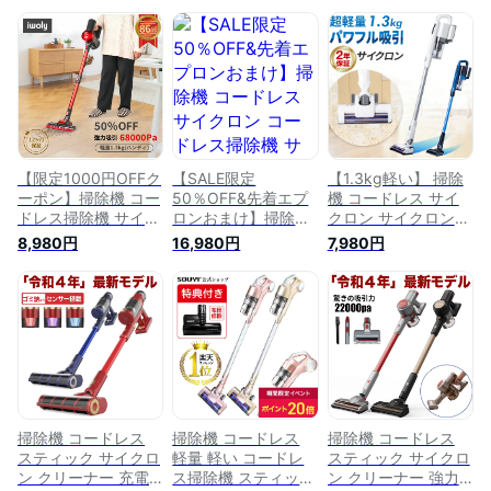
【限定1000円OFFク
【SALE限定
【1.3kg軽い】 掃除
ーポン】掃除機 コー
50％OFF&先着エプ
機 コードレス サイ
ドレス掃除機 サイク
ロンおまけ】掃除機
クロン サイクロン掃
ロン掃除機 サイクロ
コードレス サイクロ
除機 スティッククリ
8,980円
16,980円
7,980円
ン式 スティック型
ン コードレス掃除機
ーナー ハンディーク
掃除機 コードレス
サイクロン掃除機 ス
リーナー サイクロン
充電式 強力吸引 軽
ティック型 掃除機
クリーナー コードレ
量 コードレスクリー
充電式 強力吸引 軽
スクリーナー スティ
ナー スティッククリ
量 コードレスクリー
ック掃除機 充電式
ーナー サイクロンク
ナー スティッククリ
超強力吸引 小型 軽
リーナー そうじき
ーナー サイクロンク
量
静音 iwoly 家電
リーナー そうじき
静音【1年保証】
掃除機 コードレス
掃除機 コードレス
掃除機 コードレス
スティック サイクロ
軽量 軽い コードレ
スティック サイクロ
ン クリーナー 充電
ス掃除機 スティック
ン クリーナー 強力