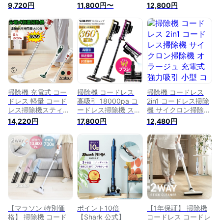
式 強力吸引 掃除機
クリーナー サイクロ
吸引 掃除機 サイク
9,720円
11,800円〜
12,800円
掃除機 コードレス
ン サイクロン掃除機
ロン 掃除機 スタン
掃除機 サイクロン
ハンディ スティック
ド 掃除機 ハンディ
掃除機 スタンド 掃
SY-089 | コンパクト
小型掃除機 掃除機
除機 ハンディ 小型
クリーナー ハンディ
安い スティッククリ
掃除機 掃除機 安い
クリーナー コードレ
ーナー コードレスク
スティッククリーナ
スサイクロン掃除機
リーナー
ー
サイクロンクリーナ
ー スティック掃除機
静音 静か 水洗い 吸
引力
掃除機 充電式 コー
掃除機 コードレス
掃除機 コードレス
ドレス 軽量 コード
高吸引 18000pa コ
2in1 コードレス掃除
レス掃除機スティッ
ードレス掃除機 ステ
機 サイクロン掃除機
ク クリーナー ステ
ィッククリーナー サ
オラージュ 充電式
14,220円
17,800円
12,480円
ィッククリーナー 吸
イクロン サイクロン
強力吸引 小型 コン
引力の強い掃除機 サ
掃除機 ハンディ ス
パクト 軽量 ハンデ
イクロンスティック
ティック Wブラシ
ィクリーナー 車用掃
クリーナー
SY-136N | コンパク
除機 強力 スティッ
ト クリーナー サイ
ククリーナー サイク
クロン式 サイクロン
ロンクリーナー コー
式掃除機 ハンディク
ドレスクリーナー 吸
リーナー 洗える コ
引力 掃除 狭い隙間
ードレスクリーナー
充電掃除機 吸引力が
軽量 そうじき
すごい
【マラソン 特別価
ポイント10倍
【1年保証】 掃除機
格】 掃除機 コード
【Shark 公式】
コードレス コードレ