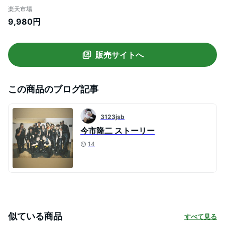
引 軽量 クリーナー スティッククリーナー
楽天市場
サイクロンクリーナー スティック掃除機
9,980円
サイクロンクリーナー そうじき 静音
iwoly
販売サイトへ
この商品のブログ記事
3123jsb
今市隆二 ストーリー
14
似ている商品
すべて見る