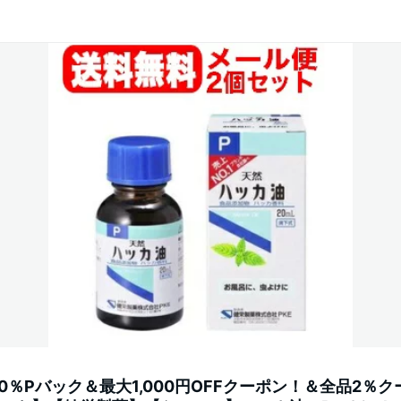
00％Pバック＆最大1,000円OFFクーポン！＆全品2％