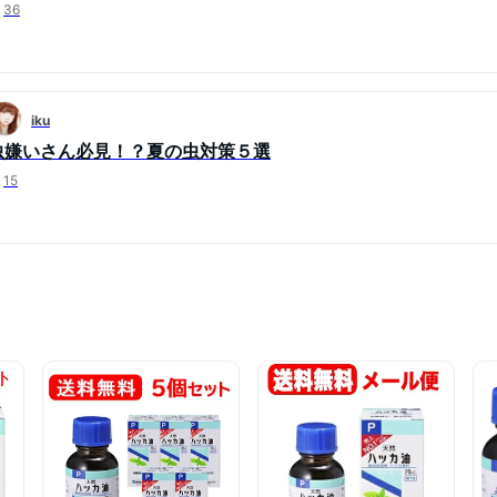
36
iku
虫嫌いさん必見！？夏の虫対策５選
15