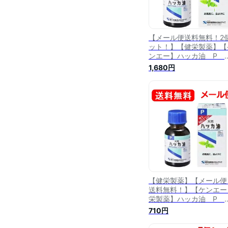
【メール便送料無料！2
ット！】【健栄製薬】【
ンエー】ハッカ油 P
20ml×2個セットハッカ
1,680円
【健栄製薬】【メール便
送料無料！】【ケンエー
栄製薬】ハッカ油 P
20mlハッカ油P
710円