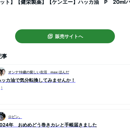
ット】【健栄製薬】【ケンエー】ハッカ油 P 20ml
販売サイトへ
記事
オンナ19歳の貧しい生活 max ほんだ
ハッカ油で気分転換してみませんか！
1
ロビン。
2024年 おめめどう巻きカレと手帳届きました