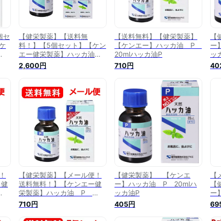
個セ
【健栄製薬】【送料無
【送料無料】【健栄製薬】
【
ケ
料！】【5個セット】【ケン
【ケンエー】ハッカ油 P
ー
エー健栄製薬】ハッカ油
20mlハッカ油P
ッ
油P
P 20ml×5個セットハッカ
2,600円
710円
40
油P
！
【健栄製薬】【メール便！
【健栄製薬】 【ケンエ
【
 健
送料無料！】【ケンエー健
ー】ハッカ油 P 20mlハ
【
栄製薬】ハッカ油 P
ッカ油P
ー
20mlハッカ油P
ッ
710円
405円
69