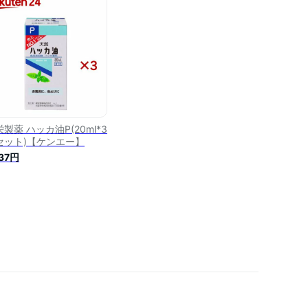
製薬 ハッカ油P(20ml*3
セット)【ケンエー】
937円