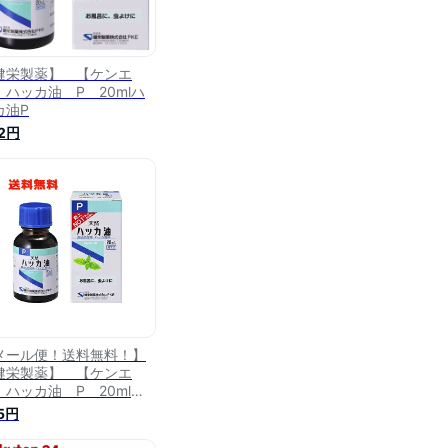
健栄製薬】 【ケンエ
】ハッカ油 P 20mlハ
カ油P
2円
メール便！送料無料！】
健栄製薬】 【ケンエ
】ハッカ油 P 20mlハ
カ油P
5円