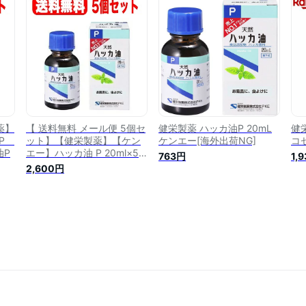
薬】
【 送料無料 メール便 5個セ
健栄製薬 ハッカ油P 20mL
健栄
 P
ット】【健栄製薬】【ケン
ケンエー[海外出荷NG]
コ
油P
エー】ハッカ油 P 20ml×5
763円
1,
個セットハッカ油P
2,600円