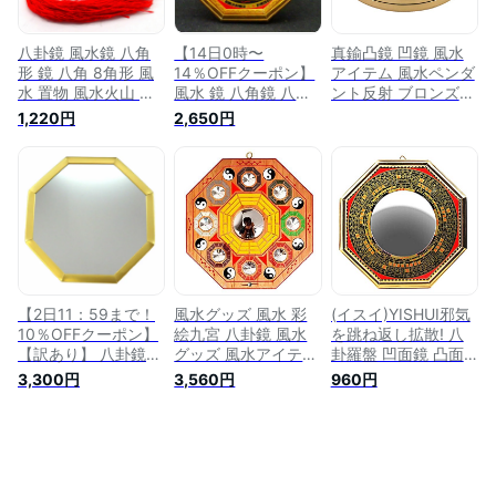
八卦鏡 風水鏡 八角
【14日0時〜
真鍮凸鏡 凹鏡 風水
形 鏡 八角 8角形 風
14％OFFクーポン】
アイテム 風水ペンダ
水 置物 風水火山 風
風水 鏡 八角鏡 八卦
ント反射 ブロンズ
水グッズ 八角鏡 玄
鏡 風水火山 風水グ
凹面鏡 凸面鏡 崇拝
1,220円
2,650円
関 平面 平面 鏡 陰陽
ッズ 開運祈願インテ
ホーム 屋外 壁掛け/
八卦鏡 魔除け 効果
リア 陰陽 八卦鏡 魔
玄関置物 魔除け 邪
小さい ミニ コンパ
除け 壁掛け おしゃ
気を跳ね返し退散
クト 鏡 壁掛け 開運
れ コンパス パーコ
(15.2cm凸面?)
祈願 パーコーチン
ーチン 2026 【風水
2026 ポイント消化
虎頭八卦 羅盤 赤
【十二支八卦平面鏡
小】【RSL】
小】【RSL】ゆうパ
ケット送料無料
【2日11：59まで！
風水グッズ 風水 彩
(イスイ)YISHUI邪気
10％OFFクーポン】
絵九宮 八卦鏡 風水
を跳ね返し拡散! 八
【訳あり】 八卦鏡
グッズ 風水アイテム
卦羅盤 凹面鏡 凸面
八角形 鏡 8角形 風水
鏡 玄関 置物 飾り物
鏡 壁掛け/玄関置物
3,300円
3,560円
960円
置物 風水火山 風水
鏡 開運祈願 開運祈
HP0003 (凸, 12cm)
グッズ 八角鏡 玄関
願グッズ
…
平面 平面 鏡 効果 壁
掛け 開運祈願 金色
ゴールド パーコーチ
ン 2026 【訳アリ 風