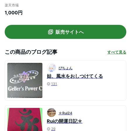
鏡or凹面鏡】 八角形 玄関 風水 置物 壁掛け
楽天市場
飾り物 八卦羅盤 金 大 開運祈願 コンパス
1,000円
四方貴人 五路財神 風水グッズ 風水鏡 イン
テリア 空間浄化 魔除け 家庭用
販売サイトへ
この商品のブログ記事
すべて見る
ぴちょん
姑、風水をおしつけてくる
131
☆Rui24
Ruiの開運日記☆
29