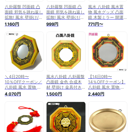
八卦羅盤 凹面鏡 凸
八卦羅盤 凹面鏡 凸
風水 八卦鏡 風水置
面鏡 邪気を跳ね返し
面鏡 邪気を跳ね返し
物 風水グッズ 凸面
拡散! 風水 壁掛け/玄
拡散! 風水 壁掛け/玄
鏡 木製ミラー 開運
関置物 開運 縁起物
関置物 開運 縁起物
お守り 護符 玄関 置
1,160円
999円
771円〜
(凸面鏡)
(凹面鏡)
物 飾り物 (#1)
＼4日20時〜
風水八卦鏡 八卦羅盤
【14日0時〜
10％OFFクーポン／
凸面鏡 金色 合成木
14％OFFクーポン】
八卦鏡 風水 置物 風
材 壁掛け 金具付き
八卦鏡 風水 置物 風
水火山 風水グッズ
玄関置物 風水グッズ
水火山 風水グッズ
4,070円
1,500円
2,440円
八角鏡 凸面 凸 凹 玄
開運祈願 縁起物 お
八角鏡 凹面 凸 凹 玄
関 陰陽 八卦鏡 魔除
守り HOP-
関 陰陽 八卦鏡 魔除
け 効果 壁掛け おし
BGRP1317
け 効果 壁掛け おし
ゃれ 開運祈願 金色
ゃれ 開運祈願 黄色
パーコーチン 2026
パーコーチン 2026
【八卦羅盤凸面鏡 金
【八卦凹面鏡 黄】
大】【RSL】