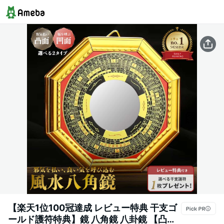
【楽天1位100冠達成 レビュー特典 干支ゴ
ールド護符特典】鏡 八角鏡 八卦鏡 【凸面